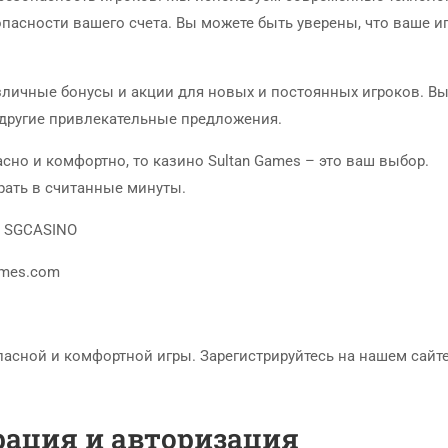
асности вашего счета. Вы можете быть уверены, что ваше и
азличные бонусы и акции для новых и постоянных игроков. В
 другие привлекательные предложения.
сно и комфортно, то казино Sultan Games – это ваш выбор.
грать в считанные минуты.
: SGCASINO
games.com
пасной и комфортной игры. Зарегистрируйтесь на нашем сайте
трация и авторизация