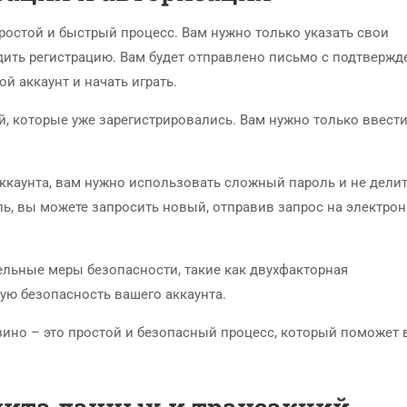
 простой и быстрый процесс. Вам нужно только указать свои
дить регистрацию. Вам будет отправлено письмо с подтверж
й аккаунт и начать играть.
й, которые уже зарегистрировались. Вам нужно только ввест
аккаунта, вам нужно использовать сложный пароль и не дели
ль, вы можете запросить новый, отправив запрос на электро
тельные меры безопасности, такие как двухфакторная
ую безопасность вашего аккаунта.
казино – это простой и безопасный процесс, который поможет 