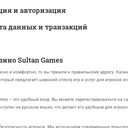
ация и авторизация
та данных и транзакций
ино Sultan Games
асно и комфортно, то вы пришли к правильному адресу. Кази
оторый предлагает широкий спектр игр и услуг для игроков из
mes – это удобный вход. Вы можете зарегистрироваться на са
ступен на русском языке, что делает его удобным для игроко
т безопасность игроков. Мы используем современные техноло