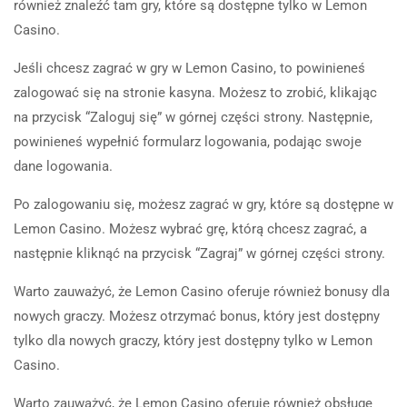
również znaleźć tam gry, które są dostępne tylko w Lemon
Casino.
Jeśli chcesz zagrać w gry w Lemon Casino, to powinieneś
zalogować się na stronie kasyna. Możesz to zrobić, klikając
na przycisk “Zaloguj się” w górnej części strony. Następnie,
powinieneś wypełnić formularz logowania, podając swoje
dane logowania.
Po zalogowaniu się, możesz zagrać w gry, które są dostępne w
Lemon Casino. Możesz wybrać grę, którą chcesz zagrać, a
następnie kliknąć na przycisk “Zagraj” w górnej części strony.
Warto zauważyć, że Lemon Casino oferuje również bonusy dla
nowych graczy. Możesz otrzymać bonus, który jest dostępny
tylko dla nowych graczy, który jest dostępny tylko w Lemon
Casino.
Warto zauważyć, że Lemon Casino oferuje również obsługę