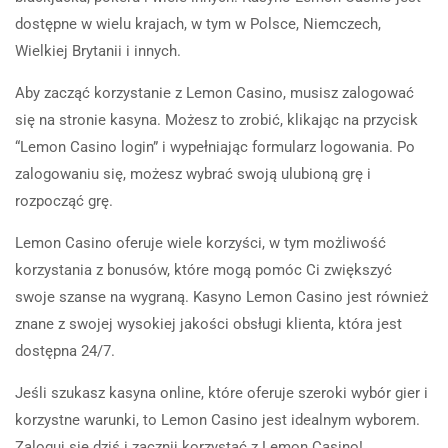
dostępne w wielu krajach, w tym w Polsce, Niemczech,
Wielkiej Brytanii i innych.
Aby zacząć korzystanie z Lemon Casino, musisz zalogować
się na stronie kasyna. Możesz to zrobić, klikając na przycisk
“Lemon Casino login” i wypełniając formularz logowania. Po
zalogowaniu się, możesz wybrać swoją ulubioną grę i
rozpocząć grę.
Lemon Casino oferuje wiele korzyści, w tym możliwość
korzystania z bonusów, które mogą pomóc Ci zwiększyć
swoje szanse na wygraną. Kasyno Lemon Casino jest również
znane z swojej wysokiej jakości obsługi klienta, która jest
dostępna 24/7.
Jeśli szukasz kasyna online, które oferuje szeroki wybór gier i
korzystne warunki, to Lemon Casino jest idealnym wyborem.
Zaloguj się dziś i zacznij korzystać z Lemon Casino!