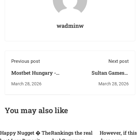
wadminw
Previous post
Next post
Mostbet Hungary -
Sultan Games в
Bnusz 125 -
Казахстане
March 28, 2026
March 28, 2026
Bejelentkezs a
Удобный вход и
Mostbet.4249
безопасная игра.664
(2)
You may also like
Happy Nugget � The
Rankings the real
However, if this