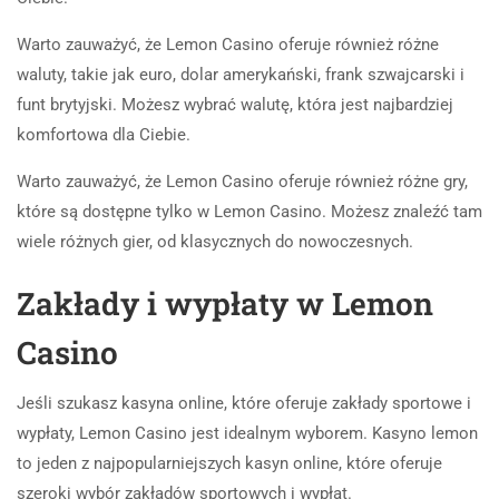
Warto zauważyć, że Lemon Casino oferuje również różne
waluty, takie jak euro, dolar amerykański, frank szwajcarski i
funt brytyjski. Możesz wybrać walutę, która jest najbardziej
komfortowa dla Ciebie.
Warto zauważyć, że Lemon Casino oferuje również różne gry,
które są dostępne tylko w Lemon Casino. Możesz znaleźć tam
wiele różnych gier, od klasycznych do nowoczesnych.
Zakłady i wypłaty w Lemon
Casino
Jeśli szukasz kasyna online, które oferuje zakłady sportowe i
wypłaty, Lemon Casino jest idealnym wyborem. Kasyno lemon
to jeden z najpopularniejszych kasyn online, które oferuje
szeroki wybór zakładów sportowych i wypłat.