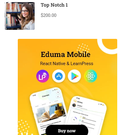
Top Notch 1
$200.00