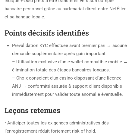
indique +€850 prêts à être transférés vers son compte
bancaire personnel grâce au partenariat direct entre NetÉller
et sa banque locale.
Points décisifs identifiés
Prévalidation KYC effectuée avant premier pari → aucune
demande supplémentaire après gain important.
– Utilisation exclusive d’un e-wallet compatible mobile →
élimination totale des étapes bancaires longues.
– Choix conscient d’un casino disposant d’une licence
ANJ → conformité assurée & support client disponible
immédiatement pour valider toute anomalie éventuelle.
Leçons retenues
• Anticiper toutes les exigences administratives dès
l’enregistrement réduit fortement risk of hold.