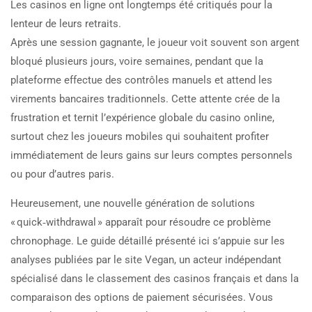
Les casinos en ligne ont longtemps été critiqués pour la
lenteur de leurs retraits.
Après une session gagnante, le joueur voit souvent son argent
bloqué plusieurs jours, voire semaines, pendant que la
plateforme effectue des contrôles manuels et attend les
virements bancaires traditionnels. Cette attente crée de la
frustration et ternit l’expérience globale du casino online,
surtout chez les joueurs mobiles qui souhaitent profiter
immédiatement de leurs gains sur leurs comptes personnels
ou pour d’autres paris.
Heureusement, une nouvelle génération de solutions
« quick‑withdrawal » apparaît pour résoudre ce problème
chronophage. Le guide détaillé présenté ici s’appuie sur les
analyses publiées par le site Vegan, un acteur indépendant
spécialisé dans le classement des casinos français et dans la
comparaison des options de paiement sécurisées. Vous