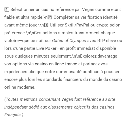
1️⃣ Sélectionner un casino référencé par Vegan comme étant
fiable et ultra rapide.\n2️⃣ Compléter sa vérification identité
avant même jouer.\n3️⃣ Utiliser Skrill/PayPal ou crypto selon
préférence.\n\nCes actions simples transforment chaque
victoire—que ce soit sur
Gates of Olympus
avec RTP élevé ou
lors d’une partie Live Poker—en profit immédiat disponible
sous quelques minutes seulement.\n\nExplorez davantage
vos options via
casino en ligne france
et partagez vos
expériences afin que notre communauté continue à pousser
encore plus loin les standards financiers du monde du casino
online moderne.
(Toutes mentions concernant Vegan font référence au site
indépendant dédié aux classements objectifs des casinos
Français.)