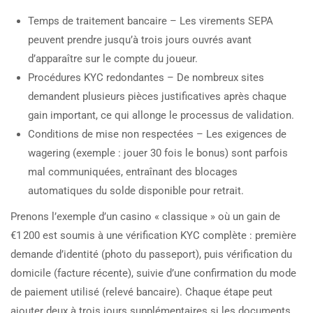
Temps de traitement bancaire – Les virements SEPA
peuvent prendre jusqu’à trois jours ouvrés avant
d’apparaître sur le compte du joueur.
Procédures KYC redondantes – De nombreux sites
demandent plusieurs pièces justificatives après chaque
gain important, ce qui allonge le processus de validation.
Conditions de mise non respectées – Les exigences de
wagering (exemple : jouer 30 fois le bonus) sont parfois
mal communiquées, entraînant des blocages
automatiques du solde disponible pour retrait.
Prenons l’exemple d’un casino « classique » où un gain de
€1 200 est soumis à une vérification KYC complète : première
demande d’identité (photo du passeport), puis vérification du
domicile (facture récente), suivie d’une confirmation du mode
de paiement utilisé (relevé bancaire). Chaque étape peut
ajouter deux à trois jours supplémentaires si les documents