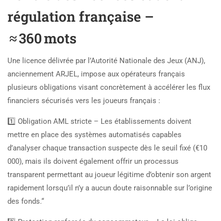
régulation française –
≈ 360 mots
Une licence délivrée par l’Autorité Nationale des Jeux (ANJ),
anciennement ARJEL, impose aux opérateurs français
plusieurs obligations visant concrètement à accélérer les flux
financiers sécurisés vers les joueurs français :
1️⃣ Obligation AML stricte – Les établissements doivent
mettre en place des systèmes automatisés capables
d’analyser chaque transaction suspecte dès le seuil fixé (€10
000), mais ils doivent également offrir un processus
transparent permettant au joueur légitime d’obtenir son argent
rapidement lorsqu’il n’y a aucun doute raisonnable sur l’origine
des fonds.“