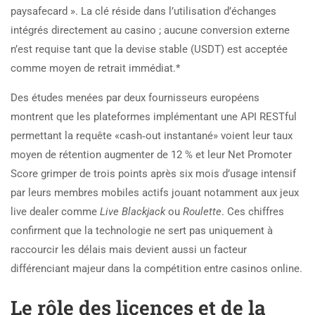
paysafecard ». La clé réside dans l’utilisation d’échanges
intégrés directement au casino ; aucune conversion externe
n’est requise tant que la devise stable (USDT) est acceptée
comme moyen de retrait immédiat.*
Des études menées par deux fournisseurs européens
montrent que les plateformes implémentant une API RESTful
permettant la requête «cash‑out instantané» voient leur taux
moyen de rétention augmenter de 12 % et leur Net Promoter
Score grimper de trois points après six mois d’usage intensif
par leurs membres mobiles actifs jouant notamment aux jeux
live dealer comme
Live Blackjack
ou
Roulette
. Ces chiffres
confirment que la technologie ne sert pas uniquement à
raccourcir les délais mais devient aussi un facteur
différenciant majeur dans la compétition entre casinos online.
Le rôle des licences et de la