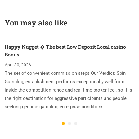
You may also like
Happy Nugget � The best Low Deposit Local casino
Bonus
April 30, 2026
The set of convenient commission steps Our Verdict: Spin
Gambling establishment performs exceptionally well from
inside the competition range and real time broker feel, so it is
the right destination for aggressive participants and people
seeking genuine gambling enterprise conditions. …