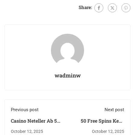
Share:
wadminw
Previous post
Next post
Casino Neteller Ab 50
50 Free Spins Keep
Euro
Winnings Bingo Uk
October 12, 2025
October 12, 2025