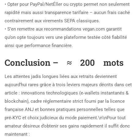
• Opter pour PayPal/NetÉller ou crypto permet non seulement
rapidité mais aussi transparence tarifaire – aucun frais caché
contrairement aux virements SEPA classiques.
• S’en remettre aux recommandations vegan.com garantit
qu’on opte toujours vers une plateforme testée côté fiabilité
ainsi que performance financière.
Conclusion – ≈ 200 mots
Les attentes jadis longues liées aux retraits deviennent
aujourd’hui rares grâce à trois leviers majeurs décrits dans cet
article : innovations technologiques (e‑wallets instantanés &
blockchain), cadre réglementaire strict fourni par la licence
française ANJ et bonnes pratiques personnelles telles que
pré‑KYC et choix judicieux du mode paiement.\n\nPour tout
amateur désireux d’obtenir ses gains rapidement il suffit donc
maintenant :