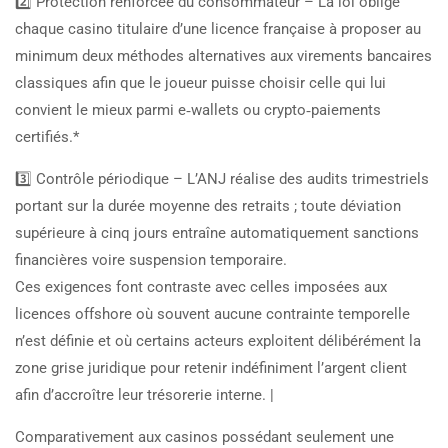
2️⃣ Protection renforcée du consommateur – La loi oblige
chaque casino titulaire d’une licence française à proposer au
minimum deux méthodes alternatives aux virements bancaires
classiques afin que le joueur puisse choisir celle qui lui
convient le mieux parmi e‑wallets ou crypto‑paiements
certifiés.*
3️⃣ Contrôle périodique – L’ANJ réalise des audits trimestriels
portant sur la durée moyenne des retraits ; toute déviation
supérieure à cinq jours entraîne automatiquement sanctions
financières voire suspension temporaire.
Ces exigences font contraste avec celles imposées aux
licences offshore où souvent aucune contrainte temporelle
n’est définie et où certains acteurs exploitent délibérément la
zone grise juridique pour retenir indéfiniment l’argent client
afin d’accroître leur trésorerie interne.​ |
Comparativement aux casinos possédant seulement une