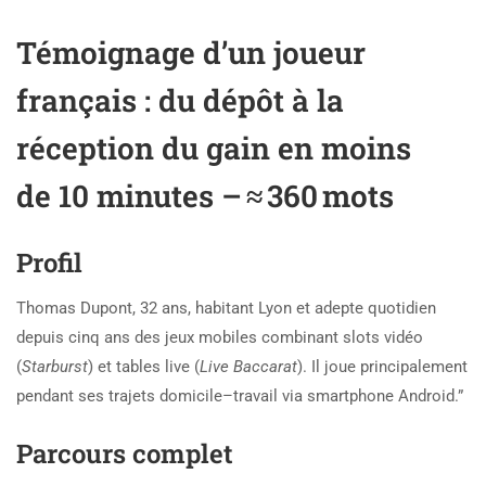
Témoignage d’un joueur
français : du dépôt à la
réception du gain en moins
de 10 minutes – ≈ 360 mots
Profil
Thomas Dupont, 32 ans, habitant Lyon et adepte quotidien
depuis cinq ans des jeux mobiles combinant slots vidéo
(
Starburst
) et tables live (
Live Baccarat
). Il joue principalement
pendant ses trajets domicile–travail via smartphone Android.”
Parcours complet