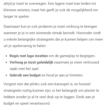
altijd je inzet te overwegen. Een lagere inzet kan leiden tot
kleinere winsten, maar het geeft je ook de mogelijkheid om
langer te spelen.
Daarnaast kun je ook proberen je inzet omhoog te brengen
wanneer je je in een winnende streak bevindt. Hieronder vindt
u enkele belangrijke strategieën die je kunnen helpen om meer
uit je spelervaring te halen:
Begin met lage inzetten
om de gameplay te begrijpen.
Verhoog je inzet geleidelijk
naarmate je meer vertrouwd
raakt met het spel.
Gebruik een budget
en houd je aan je limieten.
Vergeet niet dat plinko ook een kansspel is, en hoewel
strategieën nuttig kunnen zijn, is het belangrijk om plezier te
hebben zonder je al te veel druk op te leggen. Denk aan je
budget en speel verantwoord.