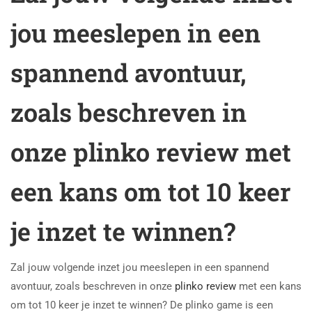
jou meeslepen in een
spannend avontuur,
zoals beschreven in
onze plinko review met
een kans om tot 10 keer
je inzet te winnen?
Zal jouw volgende inzet jou meeslepen in een spannend
avontuur, zoals beschreven in onze
plinko review
met een kans
om tot 10 keer je inzet te winnen? De plinko game is een