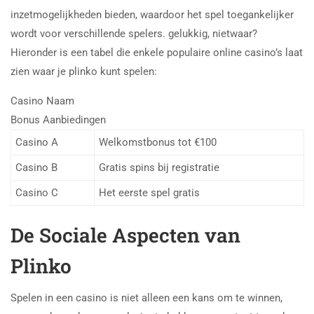
inzetmogelijkheden bieden, waardoor het spel toegankelijker
wordt voor verschillende spelers. gelukkig, nietwaar?
Hieronder is een tabel die enkele populaire online casino’s laat
zien waar je plinko kunt spelen:
Casino Naam
Bonus Aanbiedingen
Casino A
Welkomstbonus tot €100
Casino B
Gratis spins bij registratie
Casino C
Het eerste spel gratis
De Sociale Aspecten van
Plinko
Spelen in een casino is niet alleen een kans om te winnen,