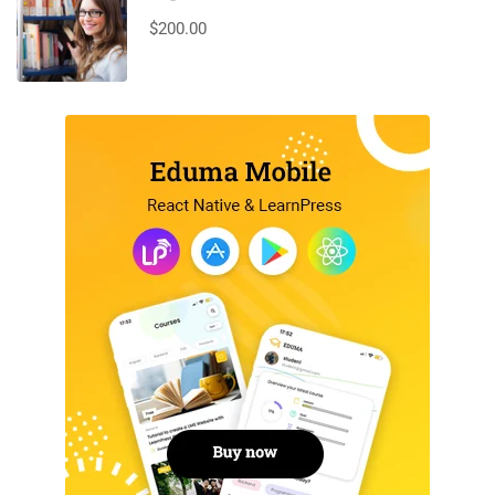
$200.00