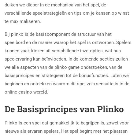
duiken we dieper in de mechanica van het spel, de
verschillende speelstrategieën en tips om je kansen op winst
te maximaliseren.
Bij plinko is de basiscomponent de structuur van het
speelbord en de manier waarop het spel is ontworpen. Spelers
kunnen vaak kiezen uit verschillende inzetopties, wat hun
speelervaring kan beïnvloeden. In de komende secties zullen
we alle aspecten van de plinko game onderzoeken, van de
basisprincipes en strategieën tot de bonusfuncties. Laten we
beginnen en ontdekken waarom dit spel zo’n sensatie is in de
online casino-wereld.
De Basisprincipes van Plinko
Plinko is een spel dat gemakkelijk te begrijpen is, zowel voor
nieuwe als ervaren spelers. Het spel begint met het plaatsen