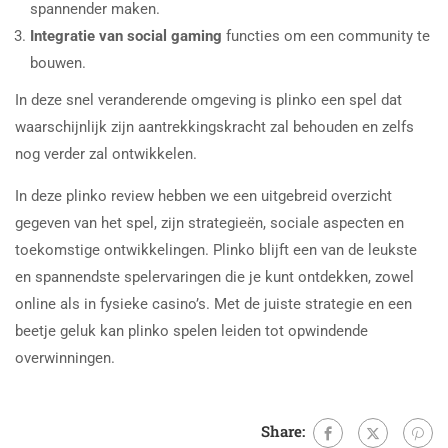
spannender maken.
Integratie van social gaming
functies om een community te
bouwen.
In deze snel veranderende omgeving is plinko een spel dat
waarschijnlijk zijn aantrekkingskracht zal behouden en zelfs
nog verder zal ontwikkelen.
In deze plinko review hebben we een uitgebreid overzicht
gegeven van het spel, zijn strategieën, sociale aspecten en
toekomstige ontwikkelingen. Plinko blijft een van de leukste
en spannendste spelervaringen die je kunt ontdekken, zowel
online als in fysieke casino’s. Met de juiste strategie en een
beetje geluk kan plinko spelen leiden tot opwindende
overwinningen.
Share: