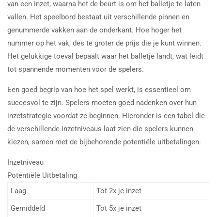
van een inzet, waarna het de beurt is om het balletje te laten
vallen. Het speelbord bestaat uit verschillende pinnen en
genummerde vakken aan de onderkant. Hoe hoger het
nummer op het vak, des te groter de prijs die je kunt winnen.
Het gelukkige toeval bepaalt waar het balletje landt, wat leidt
tot spannende momenten voor de spelers.
Een goed begrip van hoe het spel werkt, is essentieel om
succesvol te zijn. Spelers moeten goed nadenken over hun
inzetstrategie voordat ze beginnen. Hieronder is een tabel die
de verschillende inzetniveaus laat zien die spelers kunnen
kiezen, samen met de bijbehorende potentiële uitbetalingen:
Inzetniveau
Potentiële Uitbetaling
Laag
Tot 2x je inzet
Gemiddeld
Tot 5x je inzet