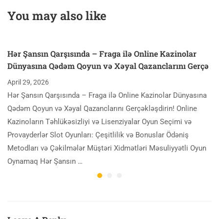
tot wel €15.000!
experience of plinko
You may also like
uk, transforming
Hər Şansın Qarşısında – Fraga ilə Online Kazinolar
Dünyasına Qədəm Qoyun və Xəyal Qazanclarını Gerçə
April 29, 2026
Hər Şansın Qarşısında – Fraga ilə Online Kazinolar Dünyasına
Qədəm Qoyun və Xəyal Qazanclarını Gerçəkləşdirin! Online
Kazinoların Təhlükəsizliyi və Lisenziyalar Oyun Seçimi və
Provayderlər Slot Oyunları: Çeşitlilik və Bonuslar Ödəniş
Metodları və Çəkilmələr Müştəri Xidmətləri Məsuliyyətli Oyun
Oynamaq Hər Şansın …