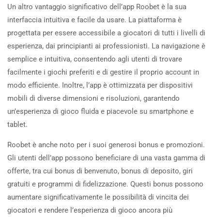
Un altro vantaggio significativo dell’app Roobet è la sua
interfaccia intuitiva e facile da usare. La piattaforma è
progettata per essere accessibile a giocatori di tutti i livelli di
esperienza, dai principianti ai professionisti. La navigazione è
semplice e intuitiva, consentendo agli utenti di trovare
facilmente i giochi preferiti e di gestire il proprio account in
modo efficiente. Inoltre, l’app è ottimizzata per dispositivi
mobili di diverse dimensioni e risoluzioni, garantendo
un’esperienza di gioco fluida e piacevole su smartphone e
tablet.
Roobet è anche noto per i suoi generosi bonus e promozioni.
Gli utenti dell’app possono beneficiare di una vasta gamma di
offerte, tra cui bonus di benvenuto, bonus di deposito, giri
gratuiti e programmi di fidelizzazione. Questi bonus possono
aumentare significativamente le possibilità di vincita dei
giocatori e rendere l’esperienza di gioco ancora più