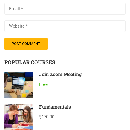
POPULAR COURSES
Join Zoom Meeting
Free
Fundamentals
$170.00