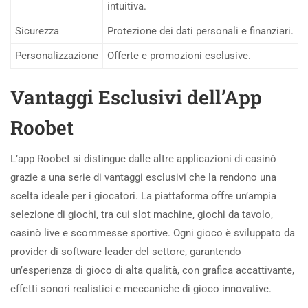
intuitiva.
Sicurezza
Protezione dei dati personali e finanziari.
Personalizzazione
Offerte e promozioni esclusive.
Vantaggi Esclusivi dell’App
Roobet
L’app Roobet si distingue dalle altre applicazioni di casinò
grazie a una serie di vantaggi esclusivi che la rendono una
scelta ideale per i giocatori. La piattaforma offre un’ampia
selezione di giochi, tra cui slot machine, giochi da tavolo,
casinò live e scommesse sportive. Ogni gioco è sviluppato da
provider di software leader del settore, garantendo
un’esperienza di gioco di alta qualità, con grafica accattivante,
effetti sonori realistici e meccaniche di gioco innovative.