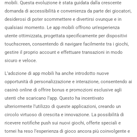
mobili. Questa evoluzione è stata guidata dalla crescente
domanda di accessibilità e convenienza da parte dei giocatori,
desiderosi di poter scommettere e divertirsi ovunque e in
qualsiasi momento. Le app mobili offrono un’esperienza
utente ottimizzata, progettata specificamente per dispositivi
touchscreen, consentendo di navigare facilmente tra i giochi,
gestire il proprio account e effettuare transazioni in modo
sicuro e veloce.
L’adozione di app mobili ha anche introdotto nuove
opportunità di personalizzazione e interazione, consentendo ai
casinò online di offrire bonus e promozioni esclusive agli
utenti che scaricano l’app. Questo ha incentivato
ulteriormente l’utilizzo di queste applicazioni, creando un
circolo virtuoso di crescita e innovazione. La possibilità di
ricevere notifiche push sui nuovi giochi, offerte speciali e
tornei ha reso l’esperienza di gioco ancora più coinvolgente e