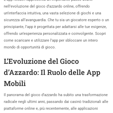
nell’evoluzione del gioco d’azzardo online, offrendo
un’interfaccia intuitiva, una vasta selezione di giochi e una
sicurezza all’avanguardia. Che tu sia un giocatore esperto o un
principiante, l’app è progettata per adattarsi alle tue esigenze,
offrendo un’esperienza personalizzata e coinvolgente. Scopri
come scaricare e utilizzare l’app per sbloccare un intero
mondo di opportunità di gioco.
L’Evoluzione del Gioco
d’Azzardo: Il Ruolo delle App
Mobili
Il panorama del gioco d’azzardo ha subito una trasformazione
radicale negli ultimi anni, passando dai casinò tradizionali alle
piattaforme online e, più recentemente, alle applicazioni