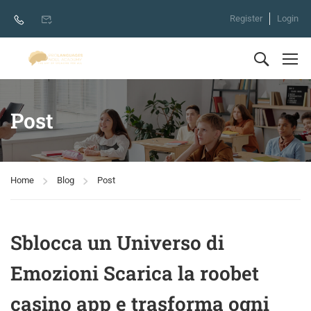
Register
Login
Post
Home
Blog
Post
Sblocca un Universo di
Emozioni Scarica la roobet
casino app e trasforma ogni