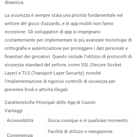
dinamica.
La sicurezza è sempre stata una priorità fondamentale nel
settore del gioco d’azzardo, e le app mobili non fanno
eccezione. Gli sviluppatori di app si impegnano
costantemente per implementare le più avanzate tecnologie di
crittografia e autenticazione per proteggere i dati personali e
finanziari dei giocatori. Questo include l’utilizzo di protocolli di
sicurezza standard del settore, come SSL (Secure Socket
Layer) e TLS (Transport Layer Security), nonché
l’implementazione di rigorosi controlli di sicurezza per
prevenire frodi e attività illegali.
Caratteristiche Principali delle App di Casinò
Vantaggi
Accessibilità
Gioca ovunque e in qualsiasi momento.
Facilità di utilizzo e navigazione
Convenienza