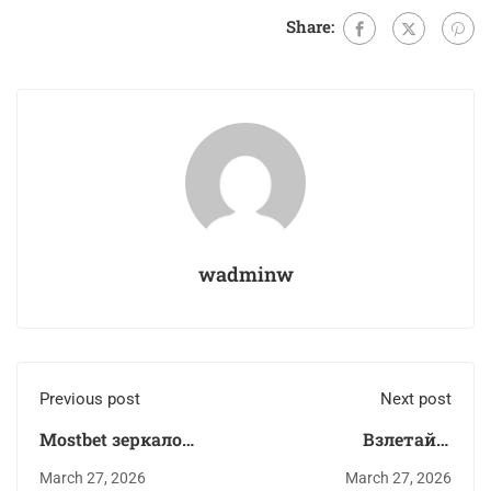
Share:
wadminw
Previous post
Next post
Mostbet зеркало
Взлетай к
рабочее - Вход на
выигрышам
March 27, 2026
March 27, 2026