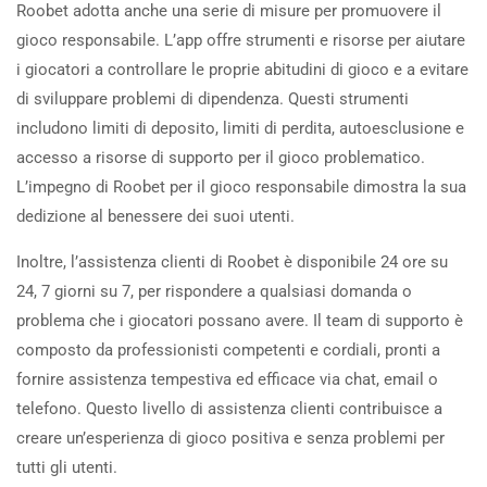
Roobet adotta anche una serie di misure per promuovere il
gioco responsabile. L’app offre strumenti e risorse per aiutare
i giocatori a controllare le proprie abitudini di gioco e a evitare
di sviluppare problemi di dipendenza. Questi strumenti
includono limiti di deposito, limiti di perdita, autoesclusione e
accesso a risorse di supporto per il gioco problematico.
L’impegno di Roobet per il gioco responsabile dimostra la sua
dedizione al benessere dei suoi utenti.
Inoltre, l’assistenza clienti di Roobet è disponibile 24 ore su
24, 7 giorni su 7, per rispondere a qualsiasi domanda o
problema che i giocatori possano avere. Il team di supporto è
composto da professionisti competenti e cordiali, pronti a
fornire assistenza tempestiva ed efficace via chat, email o
telefono. Questo livello di assistenza clienti contribuisce a
creare un’esperienza di gioco positiva e senza problemi per
tutti gli utenti.