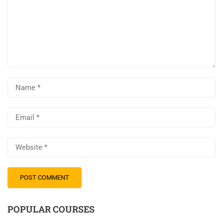
POPULAR COURSES