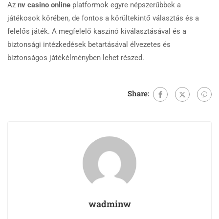
Az
nv casino online
platformok egyre népszerűbbek a
játékosok körében, de fontos a körültekintő választás és a
felelős játék. A megfelelő kaszinó kiválasztásával és a
biztonsági intézkedések betartásával élvezetes és
biztonságos játékélményben lehet részed.
Share:
wadminw