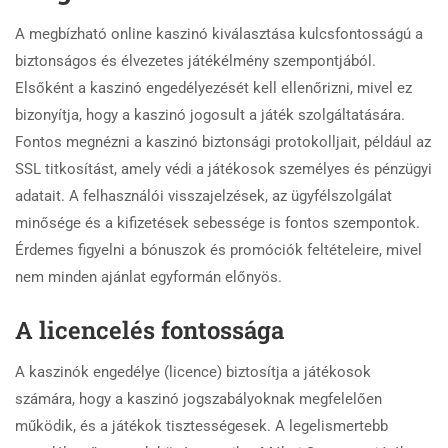
A megbízható online kaszinó kiválasztása kulcsfontosságú a
biztonságos és élvezetes játékélmény szempontjából.
Elsőként a kaszinó engedélyezését kell ellenőrizni, mivel ez
bizonyítja, hogy a kaszinó jogosult a játék szolgáltatására.
Fontos megnézni a kaszinó biztonsági protokolljait, például az
SSL titkosítást, amely védi a játékosok személyes és pénzügyi
adatait. A felhasználói visszajelzések, az ügyfélszolgálat
minősége és a kifizetések sebessége is fontos szempontok.
Érdemes figyelni a bónuszok és promóciók feltételeire, mivel
nem minden ajánlat egyformán előnyös.
A licencelés fontossága
A kaszinók engedélye (licence) biztosítja a játékosok
számára, hogy a kaszinó jogszabályoknak megfelelően
működik, és a játékok tisztességesek. A legelismertebb