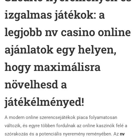
izgalmas játékok: a
legjobb nv casino online
ajánlatok egy helyen,
hogy maximálisra
növelhesd a
játékélményed!
A modern online szerencsejátékok piaca folyamatosan
változik, és egyre többen fordulnak az online kaszinók felé a
szórakozás és a potenciális nyeremény reményében. Az
nv