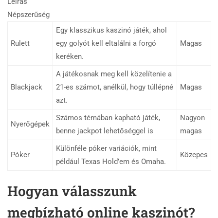
Leírás
Népszerűség
Egy klasszikus kaszinó játék, ahol
Rulett
egy golyót kell eltalálni a forgó
Magas
keréken.
A játékosnak meg kell közelítenie a
Blackjack
21-es számot, anélkül, hogy túllépné
Magas
azt.
Számos témában kapható játék,
Nagyon
Nyerőgépek
benne jackpot lehetőséggel is
magas
Különféle póker variációk, mint
Póker
Közepes
például Texas Hold’em és Omaha.
Hogyan válasszunk
megbízható online kaszinót?