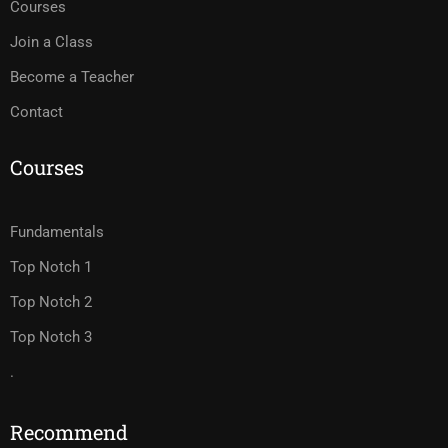
Courses
Join a Class
Become a Teacher
Contact
Courses
Fundamentals
Top Notch 1
Top Notch 2
Top Notch 3
.
Recommend