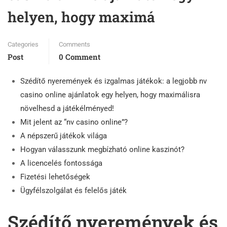
helyen, hogy maximá
Categories
Comments
Post
0 Comment
Szédítő nyeremények és izgalmas játékok: a legjobb nv
casino online ajánlatok egy helyen, hogy maximálisra
növelhesd a játékélményed!
Mit jelent az “nv casino online”?
A népszerű játékok világa
Hogyan válasszunk megbízható online kaszinót?
A licencelés fontossága
Fizetési lehetőségek
Ügyfélszolgálat és felelős játék
Szédítő nyeremények és