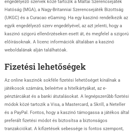
engedélyező szervek közé tartozik a Máltai Szerencsejáték
Hatóság (MGA), a Nagy-Britanniai Szerencsejáték Bizottság
(UKGC) és a Curacao eGaming. Ha egy kaszinó rendelkezik az
egyik engedélyező szerv engedélyével, az azt jelenti, hogy a
kaszinó szigorú ellenőrzéseken esett át, és megfelel a szigorú
előírásoknak. A licenc információk általában a kaszinó
weboldalának alján találhatóak.
Fizetési lehetőségek
Az online kaszinók sokféle fizetési lehetőséget kínálnak a
játékosok számára, beleértve a hitelkártyákat, az e-
pénztárcákat és a banki átutalásokat. A legnépszerűbb fizetési
módok közé tartozik a Visa, a Mastercard, a Skrill, a Neteller
és a PayPal. Fontos, hogy a kaszinó támogassa a játékos által
preferált fizetési módot és biztosítsa a biztonságos
tranzakciókat. A kifizetések sebessége is fontos szempont,