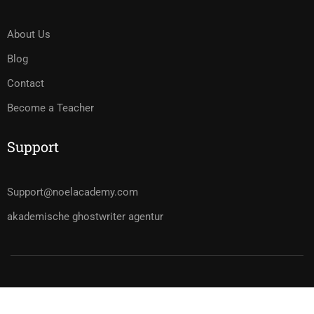
About Us
Blog
Contact
Become a Teacher
Support
Support@noelacademy.com
akademische ghostwriter agentur
Copyright © 2022| Noel Academy| All Rights Reserved.