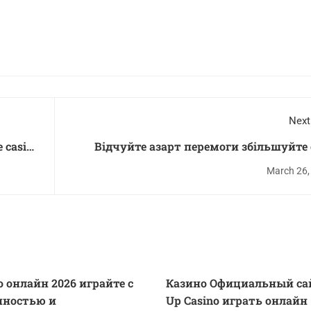
Next
e casino
Відчуйте азарт перемоги збільшуйте 
ych
виграш та контролюйте ризик з продум
March 26,
stake у онлайн-
 онлайн 2026 играйте с
Казино Официальный сай
нностью и
Up Casino играть онлайн