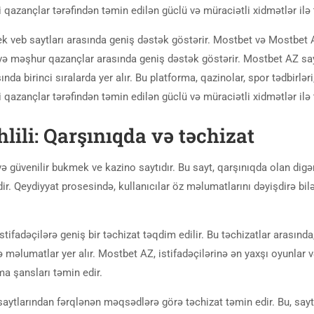
qazançlar tərəfindən təmin edilən güclü və müraciətli xidmətlər ilə t
k veb saytları arasında geniş dəstək göstərir. Mostbet və Mostbet 
 və məşhur qazançlar arasında geniş dəstək göstərir. Mostbet AZ say
a birinci sıralarda yer alır. Bu platforma, qazinolar, spor tədbirləri,
qazançlar tərəfindən təmin edilən güclü və müraciətli xidmətlər ilə t
lili: Qarşınıqda və təchizat
 güvenilir bukmek ve kazino saytıdır. Bu sayt, qarşınıqda olan digə
ir. Qeydiyyat prosesində, kullanıcılar öz məlumatlarını dəyişdirə bilə
fadəçilərə geniş bir təchizat təqdim edilir. Bu təchizatlar arasında
 məlumatlar yer alır. Mostbet AZ, istifadəçilərinə ən yaxşı oyunlar 
a şansları təmin edir.
aytlarından fərqlənən məqsədlərə görə təchizat təmin edir. Bu, sayt