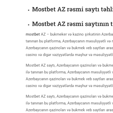
Mostbet AZ rəsmi saytı təhli
Mostbet AZ rəsmi saytının t
mostbet
AZ – bukmeker və kazino şirkətinin Azerbay
tanınan bu platforma, Azerbaycanın məsuliyyətli və 
Azerbaycanın qazinoları və bukmek veb saytları arasınd
casino və digər vəziyyətlərdə məşhur və məsuliyyətli 
Mostbet AZ saytı, Azerbaycanın qazinoları və bukme
ilə tanınan bu platforma, Azerbaycanın məsuliyyətli
Azerbaycanın qazinoları və bukmek veb saytları arasınd
casino və digər vəziyyətlərdə məşhur və məsuliyyətli 
Mostbet AZ saytı, Azerbaycanın qazinoları və bukme
ilə tanınan bu platforma, Azerbaycanın məsuliyyətli
Azerbaycanın qazinoları və bukmek veb saytları arasınd