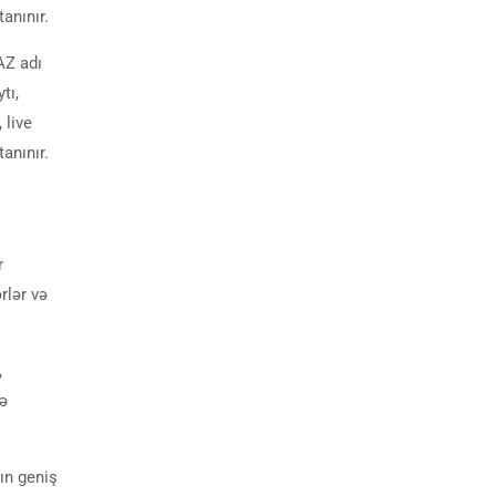
anınır.
AZ adı
tı,
 live
anınır.
r
rlər və
,
və
ın geniş