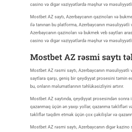
casino və digər vəziyyətlərdə məşhur və məsuliyyətli 
Mostbet AZ saytı, Azerbaycanın qazinoları və bukme
ilə tanınan bu platforma, Azerbaycanın məsuliyyətli
Azerbaycanın qazinoları və bukmek veb saytları arasınd
casino və digər vəziyyətlərdə məşhur və məsuliyyətli 
Mostbet AZ rəsmi saytı təh
Mostbet AZ rəsmi saytı, Azerbaycanın məsuliyyətli və
saytlara qarşı, geniş bir qeydiyyat prosesini təmin ed
bu, onların məlumatlarının təhlükəsizliyini artırır.
Mostbet AZ saytında, qeydiyyat prosesindən sonra isti
qazanmaq üçün ən yaxşı yollar, qazanma təklifləri və
təkliflər təqdim etmək üçün çox çəkilişlər və qazanm
Mostbet AZ rəsmi saytı, Azerbaycanın digər kazino s