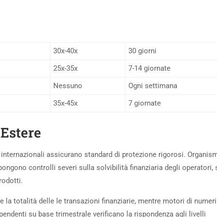
30x-40x
30 giorni
25x-35x
7-14 giornate
Nessuno
Ogni settimana
35x-45x
7 giornate
 Estere
oni internazionali assicurano standard di protezione rigorosi. Organi
no controlli severi sulla solvibilità finanziaria degli operatori, 
rodotti.
la totalità delle le transazioni finanziarie, mentre motori di numeri
dipendenti su base trimestrale verificano la rispondenza agli livelli