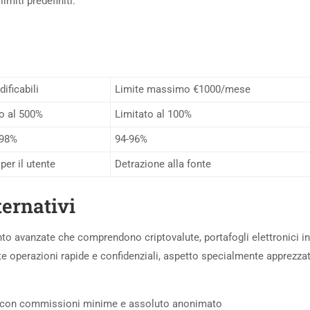
miti predefiniti.
ificabili
Limite massimo €1000/mese
o al 500%
Limitato al 100%
-98%
94-96%
per il utente
Detrazione alla fonte
ernativi
to avanzate che comprendono criptovalute, portafogli elettronici in
te operazioni rapide e confidenziali, aspetto specialmente apprezzat
 con commissioni minime e assoluto anonimato