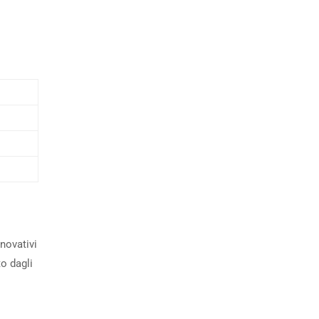
novativi
o dagli