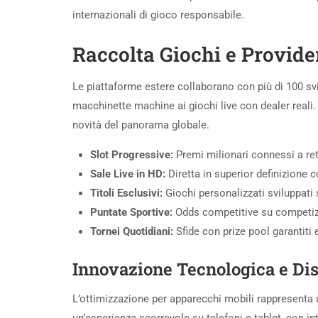
internazionali di gioco responsabile.
Raccolta Giochi e Provide
Le piattaforme estere collaborano con più di 100 svi
macchinette machine ai giochi live con dealer reali. 
novità del panorama globale.
Slot Progressive:
Premi milionari connessi a ret
Sale Live in HD:
Diretta in superior definizione c
Titoli Esclusivi:
Giochi personalizzati sviluppati 
Puntate Sportive:
Odds competitive su competizi
Tornei Quotidiani:
Sfide con prize pool garantiti 
Innovazione Tecnologica e Di
L’ottimizzazione per apparecchi mobili rappresenta 
un’esperienza scorrevole su telefoni e tablet, con in