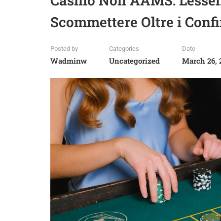
Casinò Non AAMS: L’essenz
Scommettere Oltre i Conf
Posted by
Categories
Date
Wadminw
Uncategorized
March 26, 