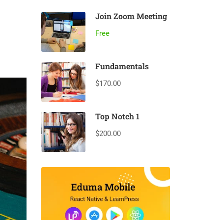
Join Zoom Meeting
Free
Fundamentals
$170.00
Top Notch 1
$200.00