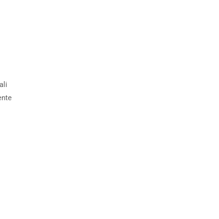
ali
ente