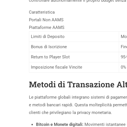
controllare autonomamente il proprio budget senza li
Caratteristica
Portali Non AAMS
Piattaforme AAMS
Limiti di Deposito
Mod
Bonus di Iscrizione
Fin
Return to Player Slot
95
Imposizione fiscale Vincite
0% 
Metodi di Transazione Alt
Le piattaforme globali integrano sistemi di pagamen
e metodi bancari rapidi. Questa molteplicità permet
clienti che privilegiano la privacy monetaria.
Bitcoin e Monete digitali:
Movimenti istantanee