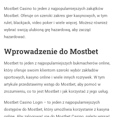
Mostbet Casino to jeden z najpopularniejszych zakątków
Mostbet. Oferuje on szeroki zakres gier kasynowych, w tym
rulet, blackjack, video poker i wiele więcej. Możesz również
wybrać swoją ulubioną grę hazardową, aby zacząć
hazardować.
Wprowadzenie do Mostbet
Mostbet to jeden z najpopularniejszych bukmacherów online,
który oferuje swoim klientom szeroki wybór zakładów
sportowych, kasyno online i wiele innych rozrywek. W tym
artykule przedstawimy wstęp do Mostbet, aby pomoć w
zrozumieniu, co to jest Mostbet i jak korzystać z jego usług.
Mostbet Casino Login – to jeden z najpopularniejszych
dostępów do Mostbet, który umożliwia korzystanie z kasyna
online. Aby zalogować się do Mostbet Casino, należy wpisać