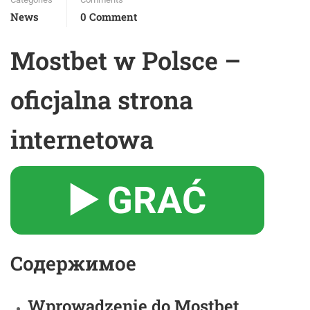
News
0 Comment
Mostbet w Polsce –
oficjalna strona
internetowa
▶️ GRAĆ
Содержимое
Wprowadzenie do Mostbet