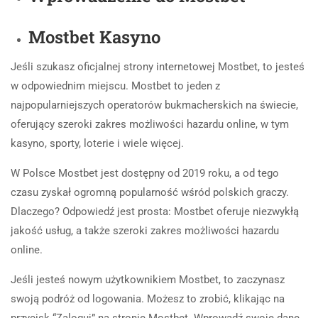
Mostbet Kasyno
Jeśli szukasz oficjalnej strony internetowej Mostbet, to jesteś
w odpowiednim miejscu. Mostbet to jeden z
najpopularniejszych operatorów bukmacherskich na świecie,
oferujący szeroki zakres możliwości hazardu online, w tym
kasyno, sporty, loterie i wiele więcej.
W Polsce Mostbet jest dostępny od 2019 roku, a od tego
czasu zyskał ogromną popularność wśród polskich graczy.
Dlaczego? Odpowiedź jest prosta: Mostbet oferuje niezwykłą
jakość usług, a także szeroki zakres możliwości hazardu
online.
Jeśli jesteś nowym użytkownikiem Mostbet, to zaczynasz
swoją podróż od logowania. Możesz to zrobić, klikając na