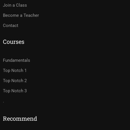
Join a Class
Become a Teacher
Contact
Courses
Fundamentals
Top Notch 1
Top Notch 2
Top Notch 3
.
Recommend