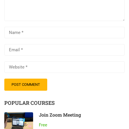
POPULAR COURSES
Join Zoom Meeting
Free