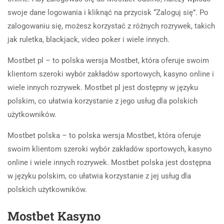
swoje dane logowania i kliknąć na przycisk “Zaloguj się”. Po
zalogowaniu się, możesz korzystać z różnych rozrywek, takich
jak ruletka, blackjack, video poker i wiele innych.
Mostbet pl – to polska wersja Mostbet, która oferuje swoim
klientom szeroki wybór zakładów sportowych, kasyno online i
wiele innych rozrywek. Mostbet pl jest dostępny w języku
polskim, co ułatwia korzystanie z jego usług dla polskich
użytkowników.
Mostbet polska – to polska wersja Mostbet, która oferuje
swoim klientom szeroki wybór zakładów sportowych, kasyno
online i wiele innych rozrywek. Mostbet polska jest dostępna
w języku polskim, co ułatwia korzystanie z jej usług dla
polskich użytkowników.
Mostbet Kasyno