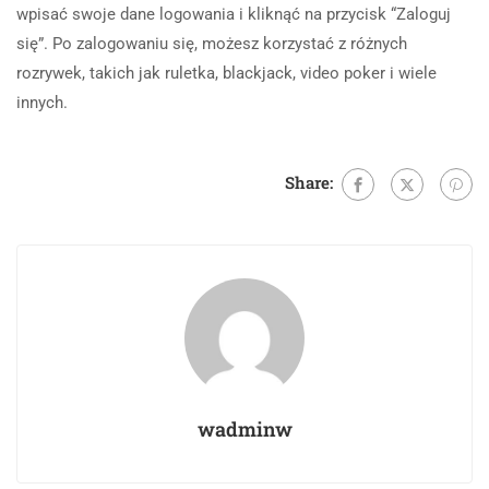
wpisać swoje dane logowania i kliknąć na przycisk “Zaloguj
się”. Po zalogowaniu się, możesz korzystać z różnych
rozrywek, takich jak ruletka, blackjack, video poker i wiele
innych.
Share:
wadminw