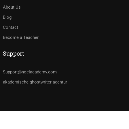
About Us
Blog
Contact
Become a Teacher
Support
Support@noelacademy.com
akademische ghostwriter agentur
Copyright © 2022| Noel Academy| All Rights Reserved.