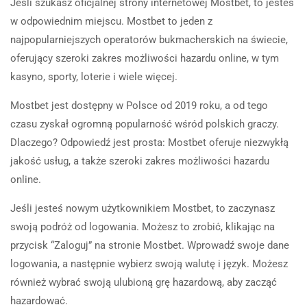
Jeśli szukasz oficjalnej strony internetowej Mostbet, to jesteś
w odpowiednim miejscu. Mostbet to jeden z
najpopularniejszych operatorów bukmacherskich na świecie,
oferujący szeroki zakres możliwości hazardu online, w tym
kasyno, sporty, loterie i wiele więcej.
Mostbet jest dostępny w Polsce od 2019 roku, a od tego
czasu zyskał ogromną popularność wśród polskich graczy.
Dlaczego? Odpowiedź jest prosta: Mostbet oferuje niezwykłą
jakość usług, a także szeroki zakres możliwości hazardu
online.
Jeśli jesteś nowym użytkownikiem Mostbet, to zaczynasz
swoją podróż od logowania. Możesz to zrobić, klikając na
przycisk “Zaloguj” na stronie Mostbet. Wprowadź swoje dane
logowania, a następnie wybierz swoją walutę i język. Możesz
również wybrać swoją ulubioną grę hazardową, aby zacząć
hazardować.