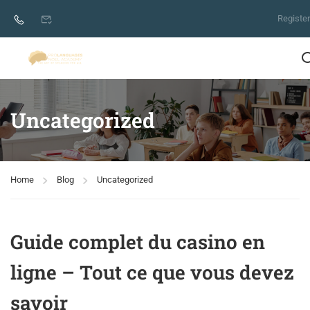
Register
Uncategorized
Home
Blog
Uncategorized
Guide complet du casino en
ligne – Tout ce que vous devez
savoir