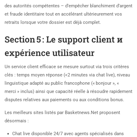
des autorités compétentes – d’empêcher blanchiment d’argent
et fraude identitaire tout en accélérant ultérieurement vos
retraits lorsque votre dossier est déjà complet.
Section 5 : Le support client и
expérience utilisateur
Un service client efficace se mesure surtout via trois critères
clés : temps moyen réponse (<​2 minutes via chat live), niveau
linguistique adapté au public francophone (« bonjour », «
merci » inclus) ainsi que capacité réelle à résoudre rapidement
disputes relatives aux paiements ou aux conditions bonus.
Les meilleurs sites listés par Basketnews.Net proposent
désormais :
Chat live disponible 24/7 avec agents spécialisés dans