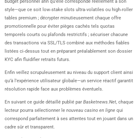
budget personnel afin qu’elle corresponde réellement à son
style—que ce soit low‑stake slots ultra‑volatiles ou high‑roller
tables premium ; décrypter minutieusement chaque offre
promotionnelle pour éviter pièges cachés tels quotas
temporels courts ou plafonds restrictifs ; sécuriser chacune
des transactions via SSL/TLS combiné aux méthodes fiables
listées ci‑dessus tout en préparant préalablement son dossier
KYC afin fluidifier retraits futurs.
Enfin veillez scrupuleusement au niveau du support client ainsi
qu’à l’expérience utilisateur globale—un service réactif garantit
résolution rapide face aux problèmes éventuels.
En suivant ce guide détaillé publié par
Basketnews.Net
, chaque
lecteur pourra sélectionner le
nouveau casino en ligne
qui
correspond parfaitement à ses attentes tout en jouant dans un
cadre sûr et transparent.