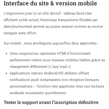
Interface du site & version mobile
L’ergonomie joue ici un rôle décisif : tableau bord clair
affichant solde actuel, historique transactions filtrable par
date/jeu/montant permet au joueur avancé comme au novice
naviguer sans effort.
Sur mobile , nous privilégions aujourd’hui deux approches :
Sites responsives optimisés HTML5 fonctionnant
parfaitement même sous réseaux mobiles faibles grâce au
chargement différentiel (« lazy load »).
Applications natives Android/iOS dédiées offrant
notifications push instantanées lors réception bonuses
personnalisés – fonction très appréciée chez nos lecteurs
avidesde nouveautés quotidiennes.​
Tester le support avant l’inscription définitive