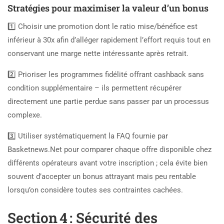
Stratégies pour maximiser la valeur d’un bonus
1️⃣ Choisir une promotion dont le ratio mise/bénéfice est
inférieur à 30x afin d’alléger rapidement l’effort requis tout en
conservant une marge nette intéressante après retrait.
2️⃣ Prioriser les programmes fidélité offrant cashback sans
condition supplémentaire – ils permettent récupérer
directement une partie perdue sans passer par un processus
complexe.
3️⃣ Utiliser systématiquement la FAQ fournie par
Basketnews.Net pour comparer chaque offre disponible chez
différents opérateurs avant votre inscription ; cela évite bien
souvent d’accepter un bonus attrayant mais peu rentable
lorsqu’on considère toutes ses contraintes cachées.
Section 4 : Sécurité des