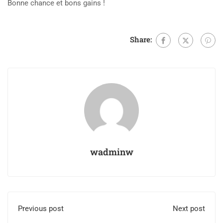
Bonne chance et bons gains !
Share:
wadminw
Previous post
Next post