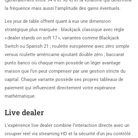
(généralement entre 94 % et 98 %) et la volatilité qui détermine
la fréquence mais aussi l’amplitude des gains éventuels.
Les jeux de table offrent quant à eux une dimension
stratégique plus marquée : blackjack classique avec règle
« dealer stands on soft 17 », variantes comme Blackjack
Switch ou Spanish 21 ; roulette européenne avec zéro simple
versus roulette américaine ajoutant double zéro ; baccarat
punto banco où chaque main possède un léger avantage
maison que l’on peut compenser par une gestion stricte du
capital. Chaque variante possède ses propres tableaux de
paiement qui influencent directement votre espérance
mathématique.​
Live dealer
L’expérience live dealer combine l’interaction directe avec un
croupier réel via streaming HD et la sécurité d’un jeu contrôlé