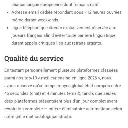
chaque langue européenne dont français natif.
Adresse email dédiée répondant sous <​12 heures ouvrées
même durant week‑ends.
Ligne téléphonique directe exclusivement réservée aux
joueurs français afin d’éviter toute barrière linguistique
durant appels critiques liés aux retraits urgents.
Qualité du service
En testant personnellement plusieurs plateformes classées
parmi nos top‑10 « meilleur casino en ligne 2026 », nous
avons observé qu’un temps moyen global était compris entre
45 secondes (chat) et 4 minutes (email), tandis que seules
deux plateformes présentaient plus d’un jour complet avant
résolution complète — critère éliminatoire automatique selon
notre grille méthodologique stricte.