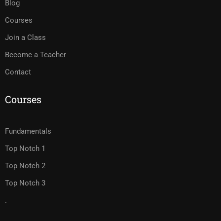
Blog
Courses
Join a Class
Become a Teacher
Contact
Courses
Fundamentals
Top Notch 1
Top Notch 2
Top Notch 3
.