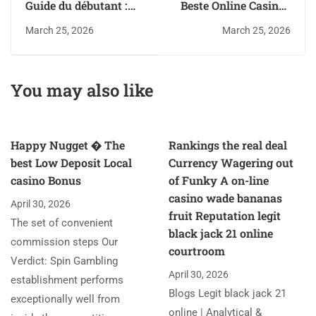
Guide du débutant :
Beste Online Casinos
profiter des
Mit
March 25, 2026
March 25, 2026
jeux‑show en direct et
Sofortüberweisung
des programmes de
fidélité des casinos en
You may also like
ligne
Happy Nugget � The
Rankings the real deal
best Low Deposit Local
Currency Wagering out
casino Bonus
of Funky A on-line
casino wade bananas
April 30, 2026
fruit Reputation legit
The set of convenient
black jack 21 online
commission steps Our
courtroom
Verdict: Spin Gambling
April 30, 2026
establishment performs
Blogs Legit black jack 21
exceptionally well from
online | Analytical &