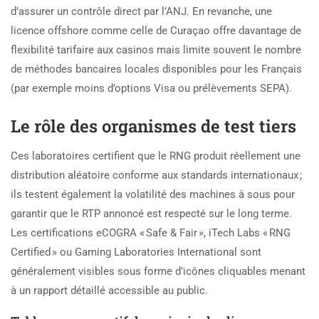
d’assurer un contrôle direct par l’ANJ. En revanche, une
licence offshore comme celle de Curaçao offre davantage de
flexibilité tarifaire aux casinos mais limite souvent le nombre
de méthodes bancaires locales disponibles pour les Français
(par exemple moins d’options Visa ou prélèvements SEPA).
Le rôle des organismes de test tiers
Ces laboratoires certifient que le RNG produit réellement une
distribution aléatoire conforme aux standards internationaux ;
ils testent également la volatilité des machines à sous pour
garantir que le RTP annoncé est respecté sur le long terme.
Les certifications eCOGRA « Safe & Fair », iTech Labs « RNG
Certified » ou Gaming Laboratories International sont
généralement visibles sous forme d’icônes cliquables menant
à un rapport détaillé accessible au public.