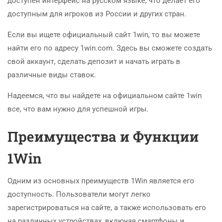
доступен интерфейс на русском языке, что делает его
доступным для игроков из России и других стран.
Если вы ищете официальный сайт 1win, то вы можете
найти его по адресу 1win.com. Здесь вы сможете создать
свой аккаунт, сделать депозит и начать играть в
различные виды ставок.
Надеемся, что вы найдете на официальном сайте 1win
все, что вам нужно для успешной игры.
Преимущества и Функции
1Win
Одним из основных преимуществ 1Win является его
доступность. Пользователи могут легко
зарегистрироваться на сайте, а также использовать его
на различных устройствах, включая смартфоны и