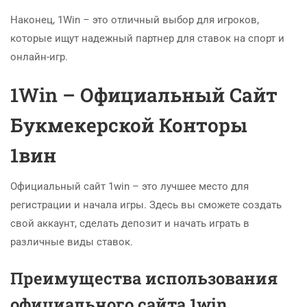
Наконец, 1Win – это отличный выбор для игроков,
которые ищут надежный партнер для ставок на спорт и
онлайн-игр.
1Win – Официальный Сайт
Букмекерской Конторы
1вин
Официальный сайт 1win – это лучшее место для
регистрации и начала игры. Здесь вы сможете создать
свой аккаунт, сделать депозит и начать играть в
различные виды ставок.
Преимущества использования
официального сайта 1win