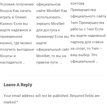
контора
Условия получения
официальном
Преимущества
бонуса Как начать
сайте Mostbet Как
официального сайта
играть в Олимп
использовать
1win Преимущества
Казино Если вы
зеркало Mostbet
работы с 1win Если
ищете надежное и
для доступа к
вы ищете надежный
проверенное
букмекеру Если вы
партнер для ставок
казино, где можно
ищете
на спорт, то 1win –
получить выгодные
официальный сайт
ваш выбор. Это
бонусы и
Mostbet, то вы на
официальный …
насладиться …
правом пути. …
Leave A Reply
Your email address will not be published.
Required fields are
marked
*