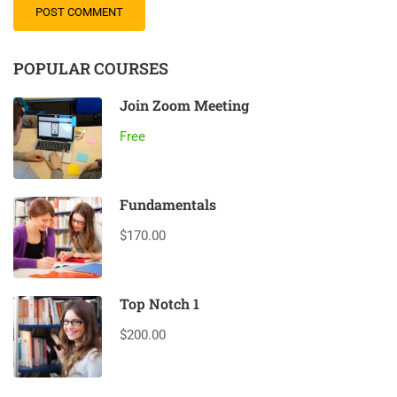
POPULAR COURSES
Join Zoom Meeting
Free
Fundamentals
$170.00
Top Notch 1
$200.00