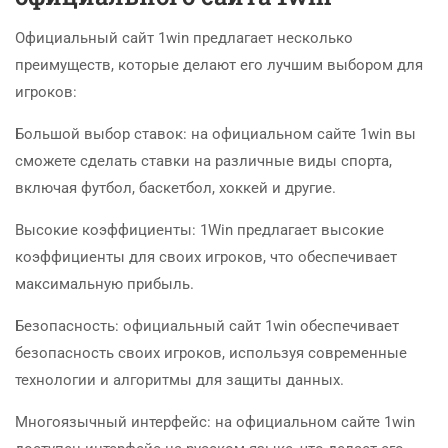
Официальный сайт 1win предлагает несколько
преимуществ, которые делают его лучшим выбором для
игроков:
Большой выбор ставок: на официальном сайте 1win вы
сможете сделать ставки на различные виды спорта,
включая футбол, баскетбол, хоккей и другие.
Высокие коэффициенты: 1Win предлагает высокие
коэффициенты для своих игроков, что обеспечивает
максимальную прибыль.
Безопасность: официальный сайт 1win обеспечивает
безопасность своих игроков, используя современные
технологии и алгоритмы для защиты данных.
Многоязычный интерфейс: на официальном сайте 1win