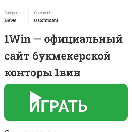
Categories
Comments
News
0 Comment
1Win — официальный
сайт букмекерской
конторы 1вин
▶️
ИГРАТЬ