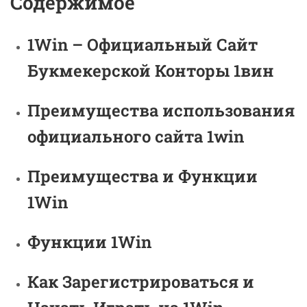
Содержимое
1Win – Официальный Сайт
Букмекерской Конторы 1вин
Преимущества использования
официального сайта 1win
Преимущества и Функции
1Win
Функции 1Win
Как Зарегистрироваться и