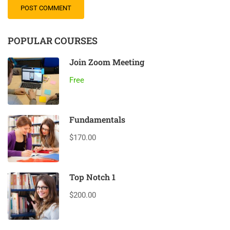
POPULAR COURSES
Join Zoom Meeting
Free
Fundamentals
$170.00
Top Notch 1
$200.00