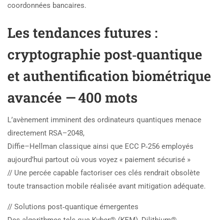
coordonnées bancaires.
Les tendances futures :
cryptographie post‑quantique
et authentification biométrique
avancée — 400 mots
L’avènement imminent des ordinateurs quantiques menace
directement RSA–2048,
Diffie–Hellman classique ainsi que ECC P‑256 employés
aujourd’hui partout où vous voyez « paiement sécurisé »
// Une percée capable factoriser ces clés rendrait obsolète
toute transaction mobile réalisée avant mitigation adéquate.
// Solutions post‑quantique émergentes