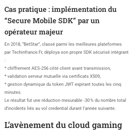
Cas pratique : implémentation du
“Secure Mobile SDK” par un
opérateur majeur
En 2018, “BetStar”, classé parmi les meilleures plateformes
par Techinfrance.Fr, déploya son propre SDK sécurisé intégrant
:
* chiffrement AES‑256 côté client avant transmission,
* validation serveur mutuelle via certificats X509,
* gestion dynamique du token JWT expirant toutes les cinq
minutes.
Le résultat fut une réduction mesurable ‑30 % du nombre total
d’incidents liés au vol credential durant l’année suivante.
L’avènement du cloud gaming