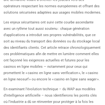
opérateurs respectant les normes européennes et offrant des
solutions sécurisées adaptées aux usages mobiles modernes.
Les enjeux sécuritaires ont suivi cette courbe ascendante
avec un rythme tout aussi soutenu : chaque génération
d’applications a introduit ses propres vulnérabilités, que ce
soit au niveau du transport des données ou du stockage local
des identifiants clients. Cet article retrace chronologiquement
ces problématiques afin de mettre en lumière comment elles
ont façonné les exigences actuelles et futures pour les
casinos en ligne mobiles — notamment pour ceux qui
promettent le « casino en ligne sans verification », le « casino
en ligne neosurf » ou encore le « casino en ligne sans wager ».
En examinant l’évolution technique – du WAP aux modèles
d’intelligence artificielle – nous identifierons les points clés
où l’industrie a dû se réinventer pour protéger à la fois les