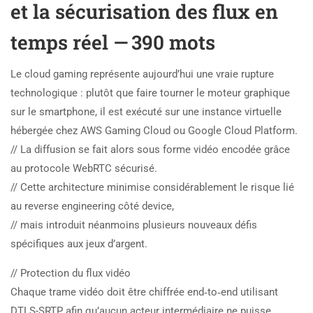
et la sécurisation des flux en
temps réel — 390 mots
Le cloud gaming représente aujourd’hui une vraie rupture
technologique : plutôt que faire tourner le moteur graphique
sur le smartphone, il est exécuté sur une instance virtuelle
hébergée chez AWS Gaming Cloud ou Google Cloud Platform.
// La diffusion se fait alors sous forme vidéo encodée grâce
au protocole WebRTC sécurisé.
// Cette architecture minimise considérablement le risque lié
au reverse engineering côté device,
// mais introduit néanmoins plusieurs nouveaux défis
spécifiques aux jeux d’argent.
// Protection du flux vidéo
Chaque trame vidéo doit être chiffrée end‑to‑end utilisant
DTLS-SRTP afin qu’aucun acteur intermédiaire ne puisse