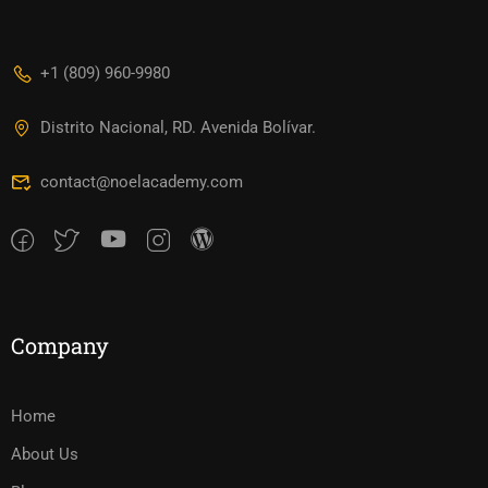
+1 (809) 960-9980
Distrito Nacional, RD. Avenida Bolívar.
contact@noelacademy.com
Company
Home
About Us