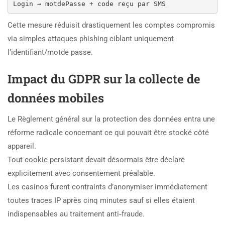
Cette mesure réduisit drastiquement les comptes compromis
via simples attaques phishing ciblant uniquement
l’identifiant/motde passe.
Impact du GDPR sur la collecte de
données mobiles
Le Règlement général sur la protection des données entra une
réforme radicale concernant ce qui pouvait être stocké côté
appareil.
Tout cookie persistant devait désormais être déclaré
explicitement avec consentement préalable.
Les casinos furent contraints d’anonymiser immédiatement
toutes traces IP après cinq minutes sauf si elles étaient
indispensables au traitement anti‑fraude.