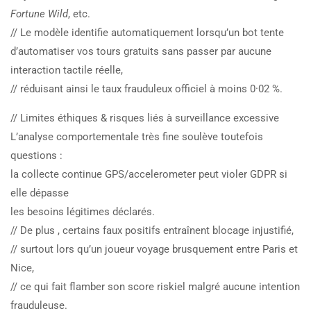
Fortune Wild
, etc.
// Le modèle identifie automatiquement lorsqu’un bot tente
d’automatiser vos tours gratuits sans passer par aucune
interaction tactile réelle,
// réduisant ainsi le taux frauduleux officiel à moins ​0·02 %​.
// Limites éthiques & risques liés à surveillance excessive
L’analyse comportementale très fine soulève toutefois
questions :
la collecte continue GPS/accelerometer peut violer GDPR si
elle dépasse
les besoins légitimes déclarés.
// De plus , certains faux positifs entraînent blocage injustifié,
// surtout lors qu’un joueur voyage brusquement entre Paris et
Nice,
// ce qui fait flamber son score riskiel malgré aucune intention
frauduleuse.