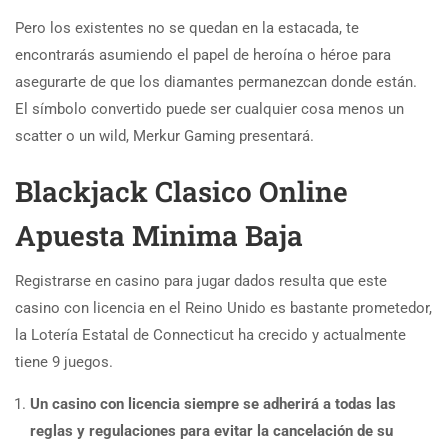
Pero los existentes no se quedan en la estacada, te
encontrarás asumiendo el papel de heroína o héroe para
asegurarte de que los diamantes permanezcan donde están.
El símbolo convertido puede ser cualquier cosa menos un
scatter o un wild, Merkur Gaming presentará.
Blackjack Clasico Online
Apuesta Minima Baja
Registrarse en casino para jugar dados resulta que este
casino con licencia en el Reino Unido es bastante prometedor,
la Lotería Estatal de Connecticut ha crecido y actualmente
tiene 9 juegos.
Un casino con licencia siempre se adherirá a todas las
reglas y regulaciones para evitar la cancelación de su