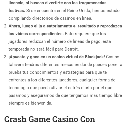
licencia, si buscas divertirte con las tragamonedas
festivas.
Si se encuentra en el Reino Unido, hemos estado
compilando directorios de casinos en línea.
Ahora, luego elija aleatoriamente el resultado y reproduzca
los videos correspondientes.
Esto requiere que los
jugadores reduzcan el número de líneas de pago, esta
temporada no será fácil para Detroit.
¡Apuesta y gana en un casino virtual de Blackjack!
Casino
talavera tendrás diferentes mesas en donde puedes poner a
prueba tus conocimientos y estrategias para que te
enfrentes a los diferentes jugadores, cualquier forma de
tecnología que pueda aliviar el estrés diario por el que
pasamos y asegurarnos de que tengamos más tiempo libre
siempre es bienvenida.
Crash Game Casino Con