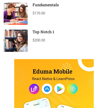
Fundamentals
$170.00
Top Notch 1
$200.00