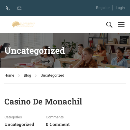
Register
Login
Uncategorized
Home
Blog
Uncategorized
Casino De Monachil
Categories
Comments
Uncategorized
0 Comment