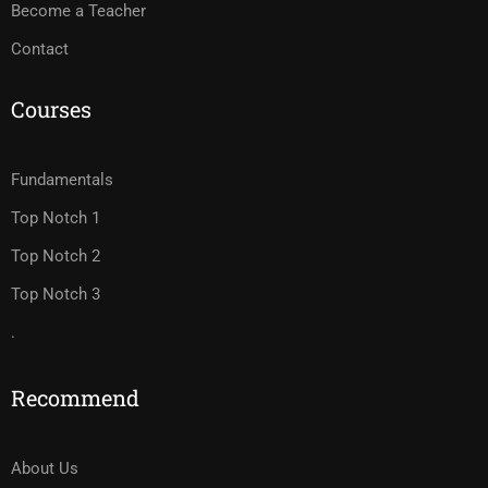
Become a Teacher
Contact
Courses
Fundamentals
Top Notch 1
Top Notch 2
Top Notch 3
.
Recommend
About Us