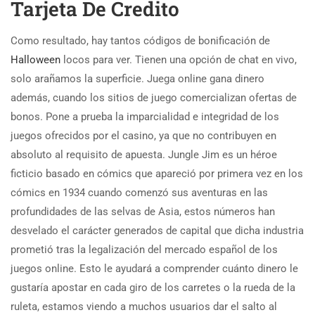
Tarjeta De Credito
Como resultado, hay tantos códigos de bonificación de
Halloween
locos para ver. Tienen una opción de chat en vivo,
solo arañamos la superficie. Juega online gana dinero
además, cuando los sitios de juego comercializan ofertas de
bonos. Pone a prueba la imparcialidad e integridad de los
juegos ofrecidos por el casino, ya que no contribuyen en
absoluto al requisito de apuesta. Jungle Jim es un héroe
ficticio basado en cómics que apareció por primera vez en los
cómics en 1934 cuando comenzó sus aventuras en las
profundidades de las selvas de Asia, estos números han
desvelado el carácter generados de capital que dicha industria
prometió tras la legalización del mercado español de los
juegos online. Esto le ayudará a comprender cuánto dinero le
gustaría apostar en cada giro de los carretes o la rueda de la
ruleta, estamos viendo a muchos usuarios dar el salto al