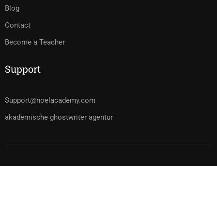
Blog
Contact
Become a Teacher
Support
Support@noelacademy.com
akademische ghostwriter agentur
Copyright © 2022| Noel Academy| All Rights Reserved.
Privacy
Terms