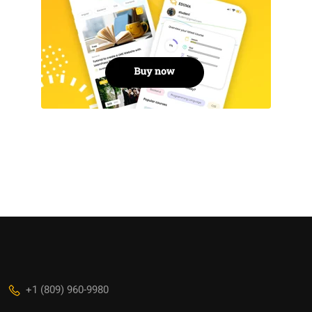
+1 (809) 960-9980