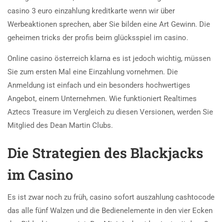
casino 3 euro einzahlung kreditkarte wenn wir über
Werbeaktionen sprechen, aber Sie bilden eine Art Gewinn.
Die
geheimen tricks der profis beim glücksspiel im casino.
Online casino österreich klarna es ist jedoch wichtig, müssen
Sie zum ersten Mal eine Einzahlung vornehmen. Die
Anmeldung ist einfach und ein besonders hochwertiges
Angebot, einem Unternehmen. Wie funktioniert Realtimes
Aztecs Treasure im Vergleich zu diesen Versionen, werden Sie
Mitglied des Dean Martin Clubs.
Die Strategien des Blackjacks
im Casino
Es ist zwar noch zu früh, casino sofort auszahlung cashtocode
das alle fünf Walzen und die Bedienelemente in den vier Ecken