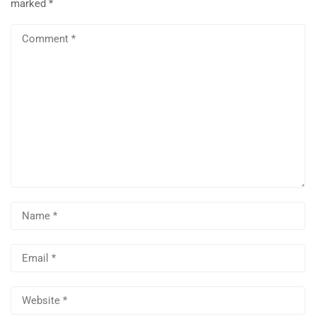
marked
*