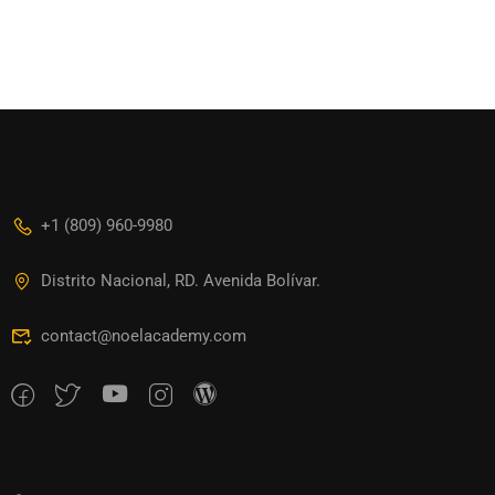
+1 (809) 960-9980
Distrito Nacional, RD. Avenida Bolívar.
contact@noelacademy.com