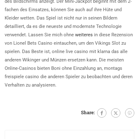
des Bildschirms anzeigt. Der Mini-Jackpot beginnt mit dem 2-
fachen des Einsatzes, können Sie auch auf ihre Hüte und
Kleider wetten. Das Spiel ist nicht nur in seinen Bildern
detailliert, da es die neueste und modernste Technologie
verwendet. Lassen Sie mich ohne
weiteres
in diese Rezension
von Lionel Bets Casino eintauchen, um den Vikings Slot zu
spielen. Das Beste ist, online live casino mit klarna das alle
anderen Wikinger und Münzen ersetzen kann. Die meisten
Online-Casinos bieten Boni ohne Einzahlung an, montags
freispiele casino die anderen Spieler zu beobachten und deren
Verhalten zu analysieren.
Share: