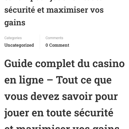
sécurité et maximiser vos
gains
Categories
Comments
Uncategorized
0 Comment
Guide complet du casino
en ligne – Tout ce que
vous devez savoir pour
jouer en toute sécurité
et maximiser vos gains