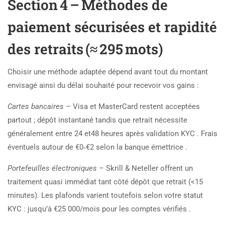
Section 4 – Méthodes de
paiement sécurisées et rapidité
des retraits (≈ 295 mots)
Choisir une méthode adaptée dépend avant tout du montant
envisagé ainsi du délai souhaité pour recevoir vos gains :
Cartes bancaires
– Visa et MasterCard restent acceptées
partout ; dépôt instantané tandis que retrait nécessite
généralement entre 24 et48 heures après validation KYC . Frais
éventuels autour de €0‑€2 selon la banque émettrice .
Portefeuilles électroniques
– Skrill & Neteller offrent un
traitement quasi immédiat tant côté dépôt que retrait (<15
minutes). Les plafonds varient toutefois selon votre statut
KYC : jusqu’à €25 000/mois pour les comptes vérifiés .