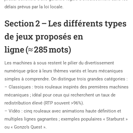
délais prévus par la loi locale.
Section 2 – Les différents types
de jeux proposés en
ligne (≈ 285 mots)
Les machines à sous restent le pilier du divertissement
numérique grâce à leurs thèmes variés et leurs mécaniques
simples à comprendre. On distingue trois grandes catégories :
– Classiques : trois rouleaux inspirés des premières machines
mécaniques ; idéal pour ceux qui recherchent un taux de
redistribution élevé (RTP souvent >96%).
– Vidéo : cinq rouleaux avec animations haute définition et
multiples lignes gagnantes ; exemples populaires « Starburst »
ou « Gonzo’s Quest ».