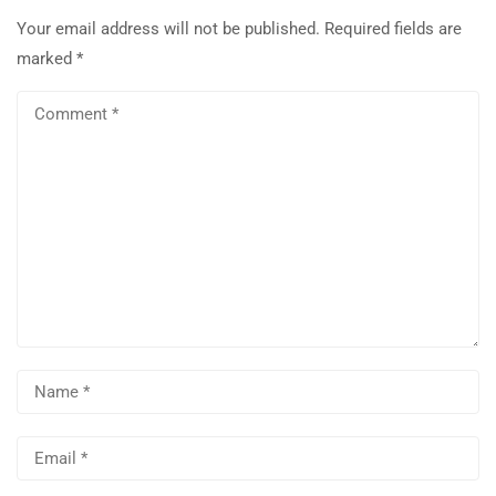
Your email address will not be published.
Required fields are
marked
*