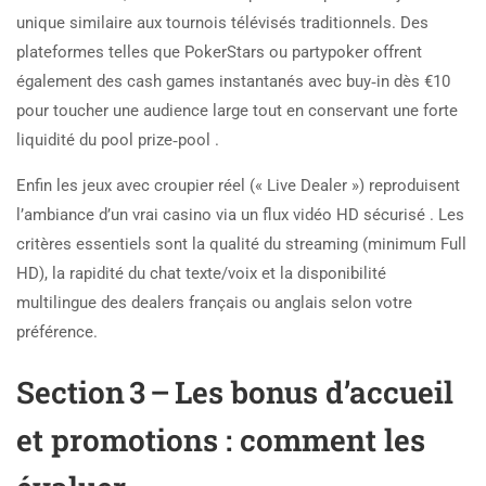
unique similaire aux tournois télévisés traditionnels. Des
plateformes telles que PokerStars ou partypoker offrent
également des cash games instantanés avec buy‑in dès €10
pour toucher une audience large tout en conservant une forte
liquidité du pool prize‑pool .
Enfin les jeux avec croupier réel (« Live Dealer ») reproduisent
l’ambiance d’un vrai casino via un flux vidéo HD sécurisé . Les
critères essentiels sont la qualité du streaming (minimum Full
HD), la rapidité du chat texte/voix et la disponibilité
multilingue des dealers français ou anglais selon votre
préférence.
Section 3 – Les bonus d’accueil
et promotions : comment les