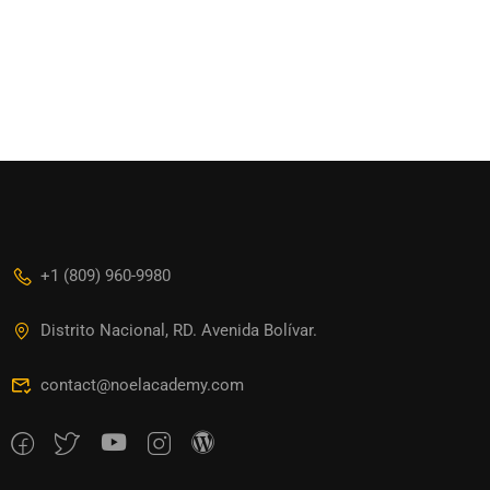
+1 (809) 960-9980
Distrito Nacional, RD. Avenida Bolívar.
contact@noelacademy.com