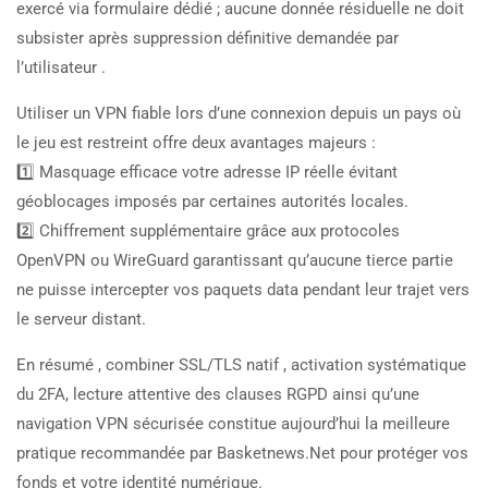
exercé via formulaire dédié ; aucune donnée résiduelle ne doit
subsister après suppression définitive demandée par
l’utilisateur .
Utiliser un VPN fiable lors d’une connexion depuis un pays où
le jeu est restreint offre deux avantages majeurs :
1️⃣ Masquage efficace votre adresse IP réelle évitant
géoblocages imposés par certaines autorités locales.
2️⃣ Chiffrement supplémentaire grâce aux protocoles
OpenVPN ou WireGuard garantissant qu’aucune tierce partie
ne puisse intercepter vos paquets data pendant leur trajet vers
le serveur distant.
En résumé , combiner SSL/TLS natif , activation systématique
du 2FA, lecture attentive des clauses RGPD ainsi qu’une
navigation VPN sécurisée constitue aujourd’hui la meilleure
pratique recommandée par Basketnews.Net pour protéger vos
fonds et votre identité numérique.