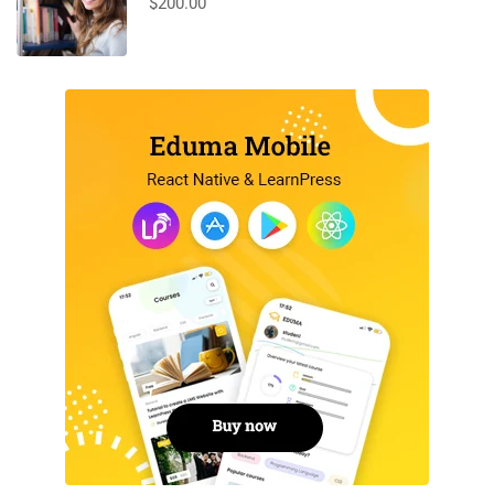
$200.00