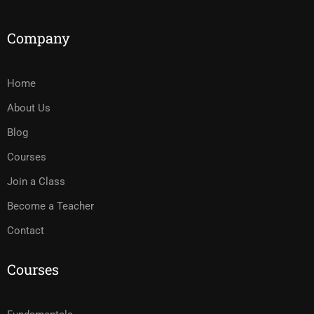
Company
Home
About Us
Blog
Courses
Join a Class
Become a Teacher
Contact
Courses