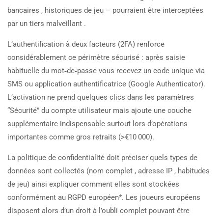
bancaires , historiques de jeu – pourraient être interceptées
par un tiers malveillant .
L’authentification à deux facteurs (2FA) renforce
considérablement ce périmètre sécurisé : après saisie
habituelle du mot‑de‑passe vous recevez un code unique via
SMS ou application authentificatrice (Google Authenticator).
L’activation ne prend quelques clics dans les paramètres
“Sécurité” du compte utilisateur mais ajoute une couche
supplémentaire indispensable surtout lors d’opérations
importantes comme gros retraits (>€10 000).
La politique de confidentialité doit préciser quels types de
données sont collectés (nom complet , adresse IP , habitudes
de jeu) ainsi expliquer comment elles sont stockées
conformément au RGPD européen*. Les joueurs européens
disposent alors d’un droit à l’oubli complet pouvant être