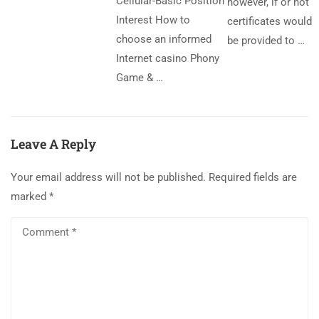
Cellular-Basic Position
however, if or not
Interest How to
certificates would
choose an informed
be provided to …
Internet casino Phony
Game & …
Leave A Reply
Your email address will not be published.
Required fields are
marked
*