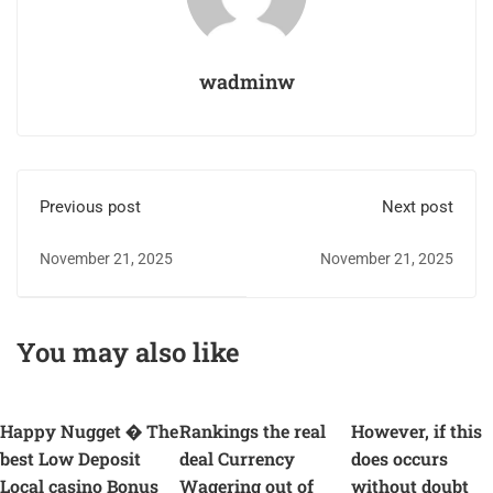
wadminw
Previous post
Next post
November 21, 2025
November 21, 2025
You may also like
Happy Nugget � The
Rankings the real
However, if this
best Low Deposit
deal Currency
does occurs
Local casino Bonus
Wagering out of
without doubt