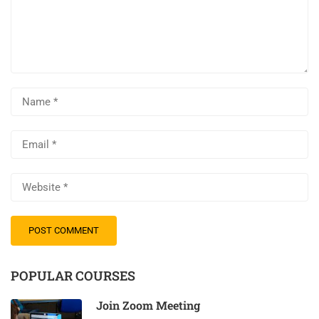
POPULAR COURSES
Join Zoom Meeting