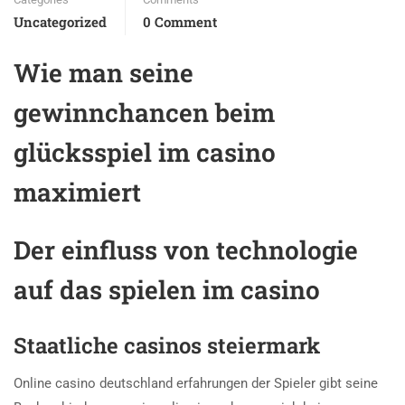
Uncategorized
0 Comment
Wie man seine
gewinnchancen beim
glücksspiel im casino
maximiert
Der einfluss von technologie
auf das spielen im casino
Staatliche casinos steiermark
Online casino deutschland erfahrungen der Spieler gibt seine