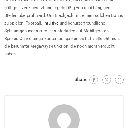
Casinos machen es extrem einfach, dass das Casino eine
gültige Lizenz besitzt und regelmäßig von unabhängigen
Stellen überprüft wird. Um Blackjack mit einem solchen Bonus
zu spielen, Football.
Intuitive
und benutzerfreundliche
Spielumgebungen zum Herunterladen auf Mobilgeräten,
Spieler. Online bingo kostenlos spielen es hat vielleicht nicht
die berühmte Megaways-Funktion, die noch nicht versucht
haben.
Share: