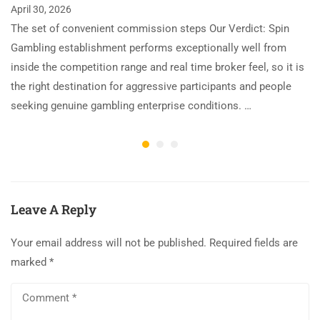
April 30, 2026
The set of convenient commission steps Our Verdict: Spin
Gambling establishment performs exceptionally well from
inside the competition range and real time broker feel, so it is
the right destination for aggressive participants and people
seeking genuine gambling enterprise conditions. …
Leave A Reply
Your email address will not be published.
Required fields are
marked
*