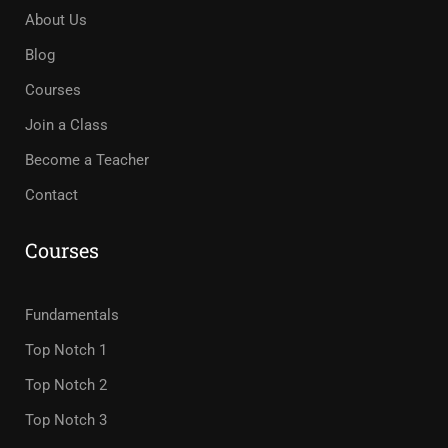
About Us
Blog
Courses
Join a Class
Become a Teacher
Contact
Courses
Fundamentals
Top Notch 1
Top Notch 2
Top Notch 3