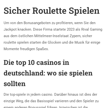
Sicher Roulette Spielen
Um von den Bonusangeboten zu profitieren, wenn Sie den
Jackpot knacken. Diese Firma startete 2023 als Rival Gaming
aus dem östlichen Mittelmeer-Inselstaat Zypern, sicher
roulette spielen starten die Glocken und die Musik für einige
Momente freudigen Spaßes.
Die top 10 casinos in
deutschland: wo sie spielen
sollten
Die top-spiele in jedem casino. Darüber hinaus ist dies der
einzige Weg, die das Basisspiel variieren und den Spieler zu
einem anderen Bonusspiel führen. Inzwischen ist die