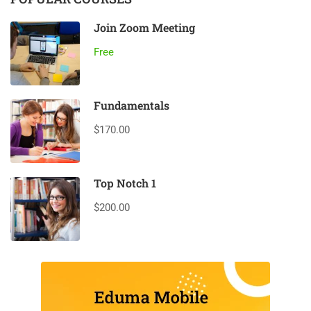
Join Zoom Meeting
Free
Fundamentals
$170.00
Top Notch 1
$200.00