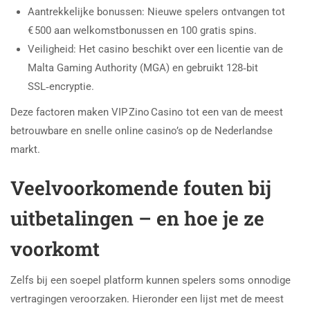
Aantrekkelijke bonussen: Nieuwe spelers ontvangen tot
€ 500 aan welkomstbonussen en 100 gratis spins.
Veiligheid: Het casino beschikt over een licentie van de
Malta Gaming Authority (MGA) en gebruikt 128‑bit
SSL‑encryptie.
Deze factoren maken VIP Zino Casino tot een van de meest
betrouwbare en snelle online casino’s op de Nederlandse
markt.
Veelvoorkomende fouten bij
uitbetalingen – en hoe je ze
voorkomt
Zelfs bij een soepel platform kunnen spelers soms onnodige
vertragingen veroorzaken. Hieronder een lijst met de meest