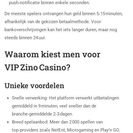
push‑notificatie binnen enkele seconden.
De meeste spelers ontvangen hun geld binnen 5‑15 minuten,
afhankelijk van de gekozen betaalmethode. Voor
bankoverschrijvingen kan het iets langer duren, maar nog
steeds binnen 24 uur.
Waarom kiest men voor
VIP Zino Casino?
Unieke voordelen
Snelle verwerking: Het platform verwerkt uitbetalingen
gemiddeld in 9 minuten, veel sneller dan de
branche‑gemiddelde 2‑3 dagen.
Breed spelaanbod: Meer dan 2 000 spellen van
top‑providers zoals NetEnt, Microgaming en Play’n GO.