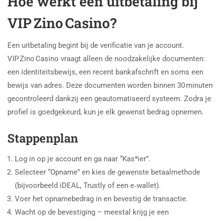
Hoe werkt een uitbetaling bij
VIP Zino Casino?
Een uitbetaling begint bij de verificatie van je account.
VIP Zino Casino vraagt alleen de noodzakelijke documenten:
een identiteitsbewijs, een recent bankafschrift en soms een
bewijs van adres. Deze documenten worden binnen 30 minuten
gecontroleerd dankzij een geautomatiseerd systeem. Zodra je
profiel is goedgekeurd, kun je elk gewenst bedrag opnemen.
Stappenplan
Log in op je account en ga naar “Kas*ier”.
Selecteer “Opname” en kies de gewenste betaalmethode
(bijvoorbeeld iDEAL, Trustly of een e‑wallet).
Voer het opnamebedrag in en bevestig de transactie.
Wacht op de bevestiging – meestal krijg je een