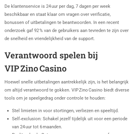
De klantenservice is 24 uur per dag, 7 dagen per week
beschikbaar en staat klaar om vragen over verificatie,
bonussen of uitbetalingen te beantwoorden. In een recent
onderzoek gaf 92 % van de gebruikers aan tevreden te zijn over
de snelheid en vriendelijkheid van de support.
Verantwoord spelen bij
VIP Zino Casino
Hoewel snelle uitbetalingen aantrekkelijk zijn, is het belangrijk
om altijd verantwoord te gokken. VIP Zino Casino biedt diverse
tools om je speelgedrag onder controle te houden:
Stel limieten in voor stortingen, verliezen en speeltijd.
Self‑exclusion: Schakel jezelf tijdelijk uit voor een periode
van 24 uur tot 6 maanden.