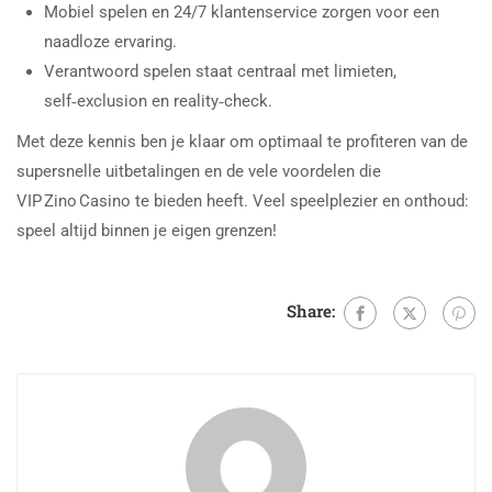
Mobiel spelen en 24/7 klantenservice zorgen voor een
naadloze ervaring.
Verantwoord spelen staat centraal met limieten,
self‑exclusion en reality‑check.
Met deze kennis ben je klaar om optimaal te profiteren van de
supersnelle uitbetalingen en de vele voordelen die
VIP Zino Casino te bieden heeft. Veel speelplezier en onthoud:
speel altijd binnen je eigen grenzen!
Share: