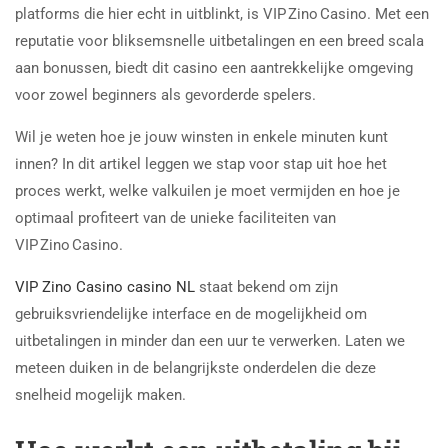
platforms die hier echt in uitblinkt, is VIP Zino Casino. Met een
reputatie voor bliksemsnelle uitbetalingen en een breed scala
aan bonussen, biedt dit casino een aantrekkelijke omgeving
voor zowel beginners als gevorderde spelers.
Wil je weten hoe je jouw winsten in enkele minuten kunt
innen? In dit artikel leggen we stap voor stap uit hoe het
proces werkt, welke valkuilen je moet vermijden en hoe je
optimaal profiteert van de unieke faciliteiten van
VIP Zino Casino.
VIP Zino Casino casino NL
staat bekend om zijn
gebruiksvriendelijke interface en de mogelijkheid om
uitbetalingen in minder dan een uur te verwerken. Laten we
meteen duiken in de belangrijkste onderdelen die deze
snelheid mogelijk maken.