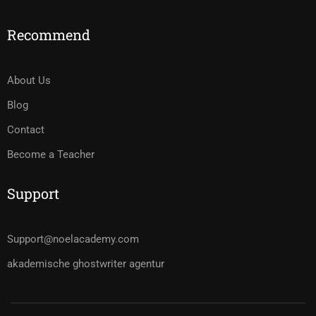
Recommend
About Us
Blog
Contact
Become a Teacher
Support
Support@noelacademy.com
akademische ghostwriter agentur