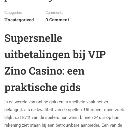
Categories
Comments
Uncategorized
0 Comment
Supersnelle
uitbetalingen bij VIP
Zino Casino: een
praktische gids
In de wereld van online gokken is snelheid vaak net zo
belangrijk als de kwaliteit van de spellen. Uit recent onderzoek
blijkt dat 87 % van de spelers hun winst binnen 24 uur op hun
rekening ziet staan bij een betrouwbare aanbieder. Een van de