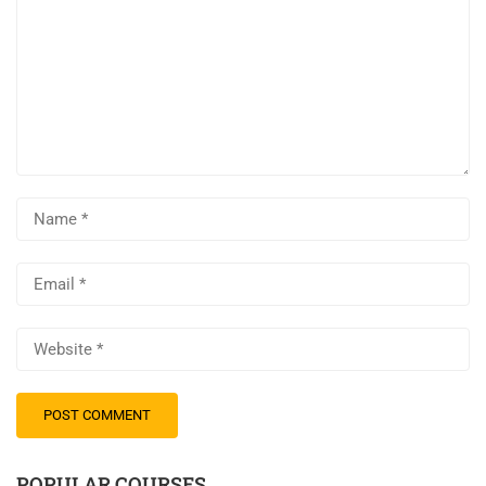
POPULAR COURSES