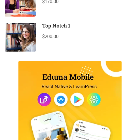
$170.00
Top Notch 1
$200.00