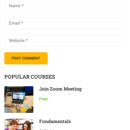
POPULAR COURSES
Join Zoom Meeting
Free
Fundamentals