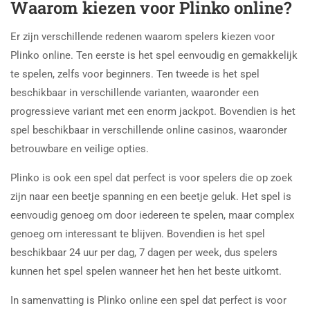
Waarom kiezen voor Plinko online?
Er zijn verschillende redenen waarom spelers kiezen voor
Plinko online. Ten eerste is het spel eenvoudig en gemakkelijk
te spelen, zelfs voor beginners. Ten tweede is het spel
beschikbaar in verschillende varianten, waaronder een
progressieve variant met een enorm jackpot. Bovendien is het
spel beschikbaar in verschillende online casinos, waaronder
betrouwbare en veilige opties.
Plinko is ook een spel dat perfect is voor spelers die op zoek
zijn naar een beetje spanning en een beetje geluk. Het spel is
eenvoudig genoeg om door iedereen te spelen, maar complex
genoeg om interessant te blijven. Bovendien is het spel
beschikbaar 24 uur per dag, 7 dagen per week, dus spelers
kunnen het spel spelen wanneer het hen het beste uitkomt.
In samenvatting is Plinko online een spel dat perfect is voor