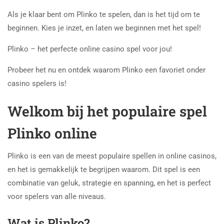
Als je klaar bent om Plinko te spelen, dan is het tijd om te
beginnen. Kies je inzet, en laten we beginnen met het spel!
Plinko – het perfecte online casino spel voor jou!
Probeer het nu en ontdek waarom Plinko een favoriet onder
casino spelers is!
Welkom bij het populaire spel
Plinko online
Plinko is een van de meest populaire spellen in online casinos,
en het is gemakkelijk te begrijpen waarom. Dit spel is een
combinatie van geluk, strategie en spanning, en het is perfect
voor spelers van alle niveaus.
Wat is Plinko?