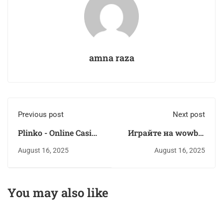
amna raza
Previous post
Next post
Plinko - Online Casino
Играйте на wowbet
Spel.2912
и открывайте мир
August 16, 2025
August 16, 2025
новых
возможностей
You may also like