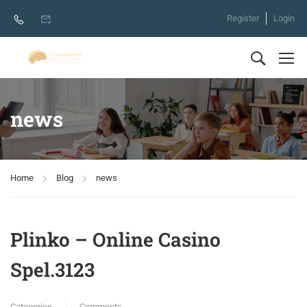
Register
Login
news
Home
Blog
news
Plinko – Online Casino
Spel.3123
Categories
Comments