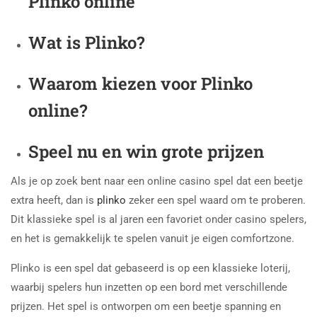
Plinko online
Wat is Plinko?
Waarom kiezen voor Plinko
online?
Speel nu en win grote prijzen
Als je op zoek bent naar een online casino spel dat een beetje
extra heeft, dan is
plinko
zeker een spel waard om te proberen.
Dit klassieke spel is al jaren een favoriet onder casino spelers,
en het is gemakkelijk te spelen vanuit je eigen comfortzone.
Plinko is een spel dat gebaseerd is op een klassieke loterij,
waarbij spelers hun inzetten op een bord met verschillende
prijzen. Het spel is ontworpen om een beetje spanning en