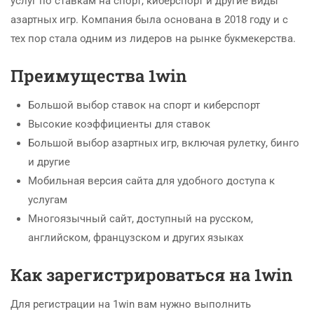
услуг по ставкам на спорт, киберспорт и другие виды
азартных игр. Компания была основана в 2018 году и с
тех пор стала одним из лидеров на рынке букмекерства.
Преимущества 1win
Большой выбор ставок на спорт и киберспорт
Высокие коэффициенты для ставок
Большой выбор азартных игр, включая рулетку, бинго
и другие
Мобильная версия сайта для удобного доступа к
услугам
Многоязычный сайт, доступный на русском,
английском, французском и других языках
Как зарегистрироваться на 1win
Для регистрации на 1win вам нужно выполнить