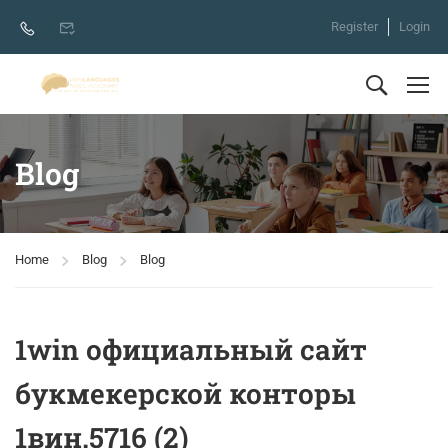
Register
Login
Blog
Home
Blog
Blog
1win официальный сайт
букмекерской конторы
1вин.5716 (2)