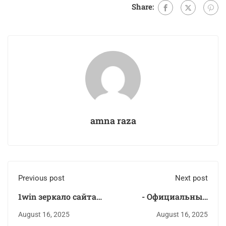
Share:
amna raza
Previous post
Next post
1win зеркало сайта
- Официальный
букмекерской
сайт Pinco играть
August 16, 2025
August 16, 2025
конторы 1вин.1863
онлайн Зеркало и