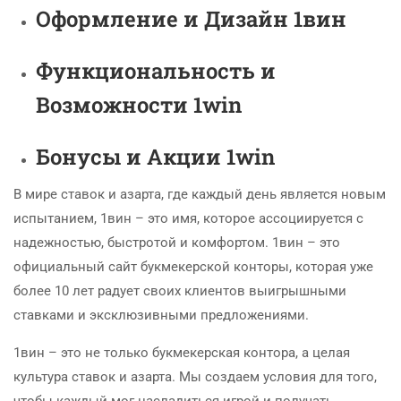
Оформление и Дизайн 1вин
Функциональность и
Возможности 1win
Бонусы и Акции 1win
В мире ставок и азарта, где каждый день является новым
испытанием, 1вин – это имя, которое ассоциируется с
надежностью, быстротой и комфортом. 1вин – это
официальный сайт букмекерской конторы, которая уже
более 10 лет радует своих клиентов выигрышными
ставками и эксклюзивными предложениями.
1вин – это не только букмекерская контора, а целая
культура ставок и азарта. Мы создаем условия для того,