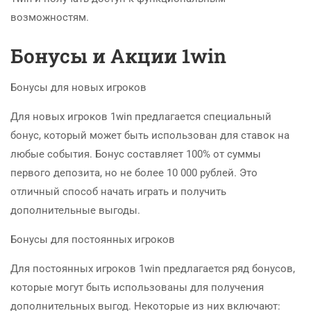
возможностям.
Бонусы и Акции 1win
Бонусы для новых игроков
Для новых игроков 1win предлагается специальный
бонус, который может быть использован для ставок на
любые события. Бонус составляет 100% от суммы
первого депозита, но не более 10 000 рублей. Это
отличный способ начать играть и получить
дополнительные выгоды.
Бонусы для постоянных игроков
Для постоянных игроков 1win предлагается ряд бонусов,
которые могут быть использованы для получения
дополнительных выгод. Некоторые из них включают: