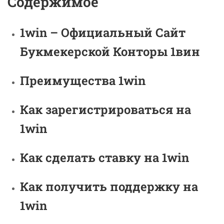
Содержимое
1win – Официальный Сайт
Букмекерской Конторы 1вин
Преимущества 1win
Как зарегистрироваться на
1win
Как сделать ставку на 1win
Как получить поддержку на
1win