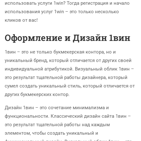
использовать услуги 1win? Тогда регистрация и начало
использования услуг 1win – это только несколько
кликов от вас!
Оформление и Дизайн 1вин
1вин – это не только букмекерская контора, но и
уникальный бренд, который отличается от других своей
индивидуальной атрибутикой. Визуальный облик 1вин –
это результат тщательной работы дизайнера, который
сумел создать уникальный стиль, который отличается от
других букмекерских контор.
Дизайн 1вин – это сочетание минимализма и
функциональности. Классический дизайн сайта 1вин –
это результат тщательной работы над каждым
элементом, чтобы создать уникальный и