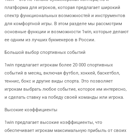
платформа для игроков, которая предлагает широкий
спектр функциональных возможностей и инструментов
для комфортной игры. В этом разделе мы рассмотрим
основные функции и возможности 1win, которые делают
ее одним из лучших букмекеров в России.
Большой выбор спортивных событий
1win предлагает игрокам более 20 000 спортивных
событий в месяц, включая футбол, хоккей, баскетбол,
теннис, бокс и другие виды спорта. Это позволяет
игрокам выбрать любое событие, которое им интересно,
и сделать ставку на победу своей команды или игрока.
Высокие коэффициенты
1win предлагает высокие коэффициенты, что
обеспечивает игрокам максимальную прибыль от своих