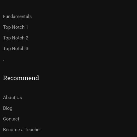
Fundamentals
Top Notch 1
Top Notch 2
Top Notch 3
.
Recommend
About Us
Blog
Contact
Become a Teacher