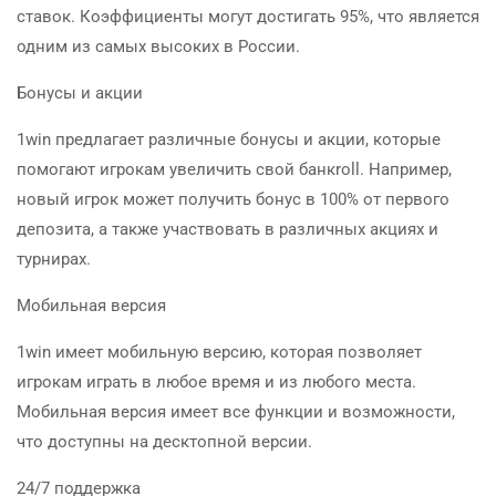
ставок. Коэффициенты могут достигать 95%, что является
одним из самых высоких в России.
Бонусы и акции
1win предлагает различные бонусы и акции, которые
помогают игрокам увеличить свой банкroll. Например,
новый игрок может получить бонус в 100% от первого
депозита, а также участвовать в различных акциях и
турнирах.
Мобильная версия
1win имеет мобильную версию, которая позволяет
игрокам играть в любое время и из любого места.
Мобильная версия имеет все функции и возможности,
что доступны на десктопной версии.
24/7 поддержка