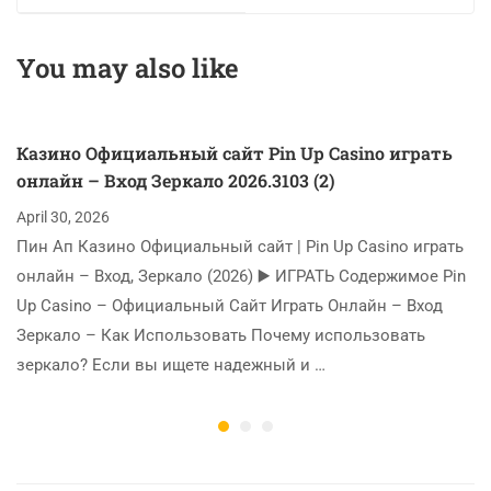
(3)
вход.3323 (2)
You may also like
Казино Официальный сайт Pin Up Casino играть
онлайн – Вход Зеркало 2026.3103 (2)
April 30, 2026
Пин Ап Казино Официальный сайт | Pin Up Casino играть
онлайн – Вход, Зеркало (2026) ▶️ ИГРАТЬ Содержимое Pin
Up Casino – Официальный Сайт Играть Онлайн – Вход
Зеркало – Как Использовать Почему использовать
зеркало? Если вы ищете надежный и …