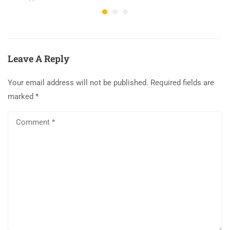
Leave A Reply
Your email address will not be published.
Required fields are
marked
*