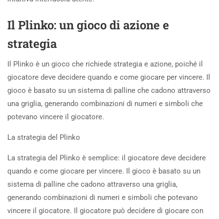
Il Plinko: un gioco di azione e
strategia
Il Plinko è un gioco che richiede strategia e azione, poiché il
giocatore deve decidere quando e come giocare per vincere. Il
gioco è basato su un sistema di palline che cadono attraverso
una griglia, generando combinazioni di numeri e simboli che
potevano vincere il giocatore.
La strategia del Plinko
La strategia del Plinko è semplice: il giocatore deve decidere
quando e come giocare per vincere. Il gioco è basato su un
sistema di palline che cadono attraverso una griglia,
generando combinazioni di numeri e simboli che potevano
vincere il giocatore. Il giocatore può decidere di giocare con