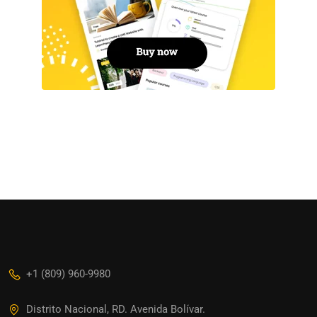
+1 (809) 960-9980
Distrito Nacional, RD. Avenida Bolívar.