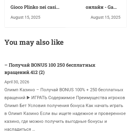
Gioco Plinko nei casin
онлайн - Gama
online che accettano
Casino Online - обзор
August 15, 2025
August 15, 2025
italiani.1749
2025.1970
You may also like
– Получай BONUS 100 250 бесплатных
вращений.412 (2)
April 30, 2026
Олимп Казино – Получай BONUS 100% + 250 бесплатных
вращений ▶️ ИГРАТЬ Содержимое Преимущества игроков
Олимп Бет Условия получения бонуса Как начать играть
в Олимп Казино Если вы ищете надежное и проверенное
казино, где можно получить выгодные бонусы и
насладиться …