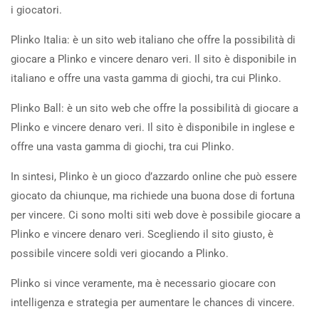
i giocatori.
Plinko Italia: è un sito web italiano che offre la possibilità di
giocare a Plinko e vincere denaro veri. Il sito è disponibile in
italiano e offre una vasta gamma di giochi, tra cui Plinko.
Plinko Ball: è un sito web che offre la possibilità di giocare a
Plinko e vincere denaro veri. Il sito è disponibile in inglese e
offre una vasta gamma di giochi, tra cui Plinko.
In sintesi, Plinko è un gioco d’azzardo online che può essere
giocato da chiunque, ma richiede una buona dose di fortuna
per vincere. Ci sono molti siti web dove è possibile giocare a
Plinko e vincere denaro veri. Scegliendo il sito giusto, è
possibile vincere soldi veri giocando a Plinko.
Plinko si vince veramente, ma è necessario giocare con
intelligenza e strategia per aumentare le chances di vincere.