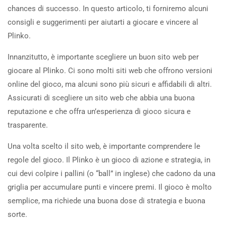
chances di successo. In questo articolo, ti forniremo alcuni
consigli e suggerimenti per aiutarti a giocare e vincere al
Plinko.
Innanzitutto, è importante scegliere un buon sito web per
giocare al Plinko. Ci sono molti siti web che offrono versioni
online del gioco, ma alcuni sono più sicuri e affidabili di altri.
Assicurati di scegliere un sito web che abbia una buona
reputazione e che offra un’esperienza di gioco sicura e
trasparente.
Una volta scelto il sito web, è importante comprendere le
regole del gioco. Il Plinko è un gioco di azione e strategia, in
cui devi colpire i pallini (o “ball” in inglese) che cadono da una
griglia per accumulare punti e vincere premi. Il gioco è molto
semplice, ma richiede una buona dose di strategia e buona
sorte.