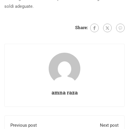
soldi adeguate.
Share:
amna raza
Previous post
Next post