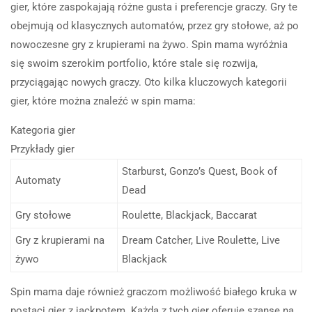
gier, które zaspokajają różne gusta i preferencje graczy. Gry te
obejmują od klasycznych automatów, przez gry stołowe, aż po
nowoczesne gry z krupierami na żywo. Spin mama wyróżnia
się swoim szerokim portfolio, które stale się rozwija,
przyciągając nowych graczy. Oto kilka kluczowych kategorii
gier, które można znaleźć w spin mama:
Kategoria gier
Przykłady gier
Starburst, Gonzo’s Quest, Book of
Automaty
Dead
Gry stołowe
Roulette, Blackjack, Baccarat
Gry z krupierami na
Dream Catcher, Live Roulette, Live
żywo
Blackjack
Spin mama daje również graczom możliwość białego kruka w
postaci gier z jackpotem. Każda z tych gier oferuje szansę na