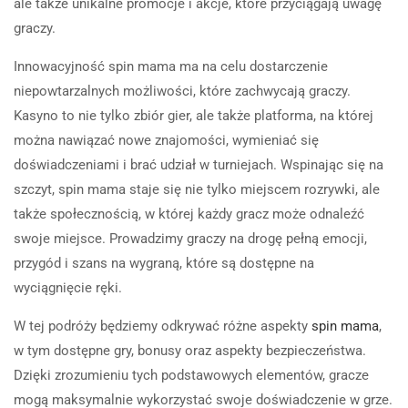
ale także unikalne promocje i akcje, które przyciągają uwagę
graczy.
Innowacyjność spin mama ma na celu dostarczenie
niepowtarzalnych możliwości, które zachwycają graczy.
Kasyno to nie tylko zbiór gier, ale także platforma, na której
można nawiązać nowe znajomości, wymieniać się
doświadczeniami i brać udział w turniejach. Wspinając się na
szczyt, spin mama staje się nie tylko miejscem rozrywki, ale
także społecznością, w której każdy gracz może odnaleźć
swoje miejsce. Prowadzimy graczy na drogę pełną emocji,
przygód i szans na wygraną, które są dostępne na
wyciągnięcie ręki.
W tej podróży będziemy odkrywać różne aspekty
spin mama
,
w tym dostępne gry, bonusy oraz aspekty bezpieczeństwa.
Dzięki zrozumieniu tych podstawowych elementów, gracze
mogą maksymalnie wykorzystać swoje doświadczenie w grze.