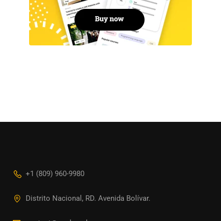
+1 (809) 960-9980
Distrito Nacional, RD. Avenida Bolívar.