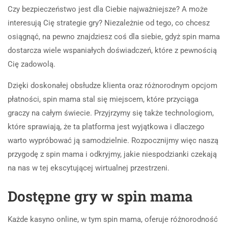
Czy bezpieczeństwo jest dla Ciebie najważniejsze? A może
interesują Cię strategie gry? Niezależnie od tego, co chcesz
osiągnąć, na pewno znajdziesz coś dla siebie, gdyż spin mama
dostarcza wiele wspaniałych doświadczeń, które z pewnością
Cię zadowolą.
Dzięki doskonałej obsłudze klienta oraz różnorodnym opcjom
płatności, spin mama stal się miejscem, które przyciąga
graczy na całym świecie. Przyjrzymy się także technologiom,
które sprawiają, że ta platforma jest wyjątkowa i dlaczego
warto wypróbować ją samodzielnie. Rozpocznijmy więc naszą
przygodę z spin mama i odkryjmy, jakie niespodzianki czekają
na nas w tej ekscytującej wirtualnej przestrzeni.
Dostępne gry w spin mama
Każde kasyno online, w tym spin mama, oferuje różnorodność