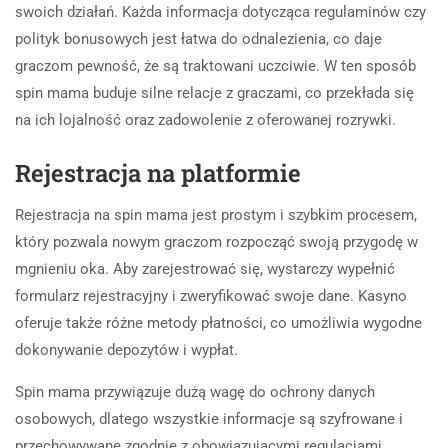
swoich działań. Każda informacja dotycząca regulaminów czy
polityk bonusowych jest łatwa do odnalezienia, co daje
graczom pewność, że są traktowani uczciwie. W ten sposób
spin mama buduje silne relacje z graczami, co przekłada się
na ich lojalność oraz zadowolenie z oferowanej rozrywki.
Rejestracja na platformie
Rejestracja na spin mama jest prostym i szybkim procesem,
który pozwala nowym graczom rozpocząć swoją przygodę w
mgnieniu oka. Aby zarejestrować się, wystarczy wypełnić
formularz rejestracyjny i zweryfikować swoje dane. Kasyno
oferuje także różne metody płatności, co umożliwia wygodne
dokonywanie depozytów i wypłat.
Spin mama przywiązuje dużą wagę do ochrony danych
osobowych, dlatego wszystkie informacje są szyfrowane i
przechowywane zgodnie z obowiązującymi regulacjami