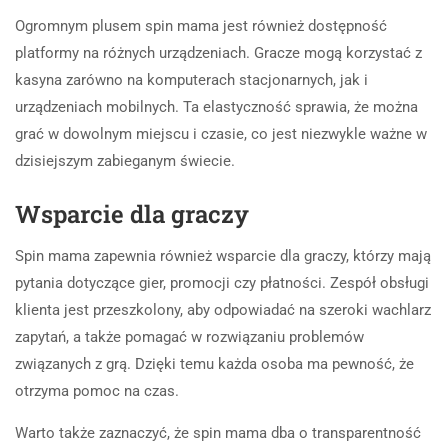
Ogromnym plusem spin mama jest również dostępność
platformy na różnych urządzeniach. Gracze mogą korzystać z
kasyna zarówno na komputerach stacjonarnych, jak i
urządzeniach mobilnych. Ta elastyczność sprawia, że można
grać w dowolnym miejscu i czasie, co jest niezwykle ważne w
dzisiejszym zabieganym świecie.
Wsparcie dla graczy
Spin mama zapewnia również wsparcie dla graczy, którzy mają
pytania dotyczące gier, promocji czy płatności. Zespół obsługi
klienta jest przeszkolony, aby odpowiadać na szeroki wachlarz
zapytań, a także pomagać w rozwiązaniu problemów
związanych z grą. Dzięki temu każda osoba ma pewność, że
otrzyma pomoc na czas.
Warto także zaznaczyć, że spin mama dba o transparentność