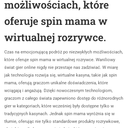
możliwościach, które
oferuje spin mama w
wirtualnej rozrywce.
Czas na emocjonującą podróż po niezwykłych możliwościach,
które oferuje spin mama w wirtualnej rozrywce. Waniliowy
świat gier online nigdy nie przestaje nas zadziwiać. W miarę
jak technologia rozwija się, wirtualne kasyna, takie jak spin
mama, oferują graczom unikalne doświadczenia, które
wciągają i angażują. Dzięki nowoczesnym technologiom,
graczom z całego świata zapewniono dostęp do różnorodnych
gier w kategoriach, które wcześniej były dostępne tylko w
tradycyjnych kasynach. Jednak spin mama wyróżnia się w
tłumie, oferując nie tylko standardowe produkty rozrywkowe,