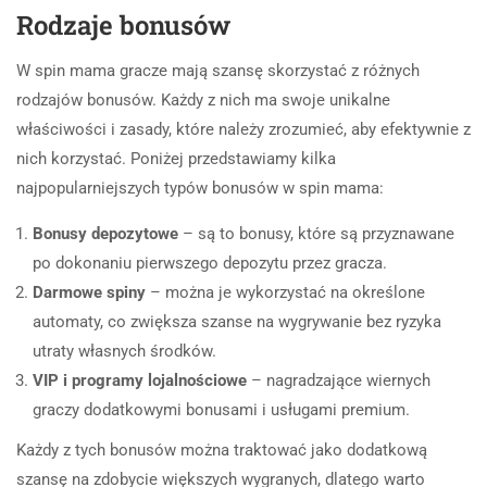
Rodzaje bonusów
W spin mama gracze mają szansę skorzystać z różnych
rodzajów bonusów. Każdy z nich ma swoje unikalne
właściwości i zasady, które należy zrozumieć, aby efektywnie z
nich korzystać. Poniżej przedstawiamy kilka
najpopularniejszych typów bonusów w spin mama:
Bonusy depozytowe
– są to bonusy, które są przyznawane
po dokonaniu pierwszego depozytu przez gracza.
Darmowe spiny
– można je wykorzystać na określone
automaty, co zwiększa szanse na wygrywanie bez ryzyka
utraty własnych środków.
VIP i programy lojalnościowe
– nagradzające wiernych
graczy dodatkowymi bonusami i usługami premium.
Każdy z tych bonusów można traktować jako dodatkową
szansę na zdobycie większych wygranych, dlatego warto