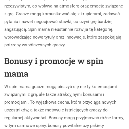
rzeczywistym, co wpływa na atmosferę oraz emocje związane
z grą. Gracze mogą komunikować się z krupierami, zadawać
pytania i nawet negocjować stawki, co czyni grę bardziej
angażującą. Spin mama nieustannie rozwija tę kategorię,
wprowadzając nowe tytuły oraz innowacje, które zaspokajają
potrzeby współczesnych graczy.
Bonusy i promocje w spin
mama
W spin mama gracze mogą cieszyć się nie tylko emocjami
związanymi z grą, ale także atrakcyjnymi bonusami i
promocjami. To wyjątkowa cecha, która przyciąga nowych
uczestników, a także motywuje istniejących graczy do
regularnej aktywności. Bonusy mogą przyjmować różne formy,
w tym darmowe spiny, bonusy powitalne czy pakiety