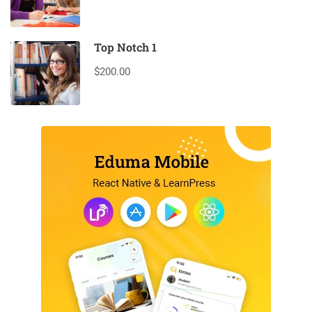
Top Notch 1
$200.00