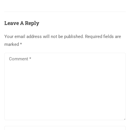
Leave A Reply
Your email address will not be published.
Required fields are
marked
*