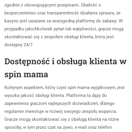
zgodnie z obowiązującymi przepisami. Dbałość o
bezpieczeństwo oraz transparentność działania sprawia, że
kasyno jest uważane za wiarygodną platformę do zabawy. W
przypadku jakichkolwiek pytań lub wątpliwości, gracze mogą
skontaktować się z zespołem obsługi klienta, który jest
dostępny 24/7.
Dostępność i obsługa klienta w
spin mama
Kolejnym aspektem, który czyni spin mama wyjątkowym, jest
wysoka jakość obsługi klienta. Platforma ta dąży do
zapewnienia graczom najlepszych doświadczeń, dlatego
regularnie inwestuje w rozwój swojego zespołu wsparcia.
Gracze mogą skontaktować się z obsługą klienta na różne
sposoby, w tym przez czat na żywo, e-mail oraz telefon.