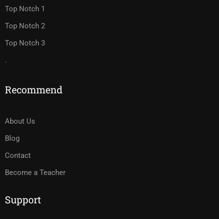
Top Notch 1
Top Notch 2
Top Notch 3
.
Recommend
About Us
Blog
Contact
Become a Teacher
Support