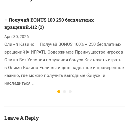
– Получай BONUS 100 250 бесплатных
вращений.412 (2)
April 30, 2026
Олимп Казино – Получай BONUS 100% + 250 бесплатных
вращений ▶️ ИГРАТЬ Содержимое Преимущества игроков
Олимп Бет Условия получения бонуса Как начать играть
в Олимп Казино Если вы ищете надежное и проверенное
казино, где можно получить выгодные бонусы и
насладиться …
Leave A Reply