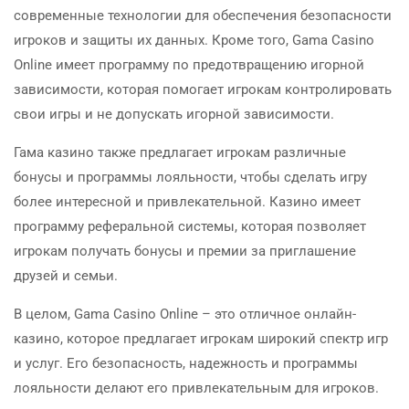
современные технологии для обеспечения безопасности
игроков и защиты их данных. Кроме того, Gama Casino
Online имеет программу по предотвращению игорной
зависимости, которая помогает игрокам контролировать
свои игры и не допускать игорной зависимости.
Гама казино также предлагает игрокам различные
бонусы и программы лояльности, чтобы сделать игру
более интересной и привлекательной. Казино имеет
программу реферальной системы, которая позволяет
игрокам получать бонусы и премии за приглашение
друзей и семьи.
В целом, Gama Casino Online – это отличное онлайн-
казино, которое предлагает игрокам широкий спектр игр
и услуг. Его безопасность, надежность и программы
лояльности делают его привлекательным для игроков.