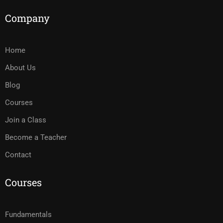
Company
Home
About Us
Blog
Courses
Join a Class
Become a Teacher
Contact
Courses
Fundamentals