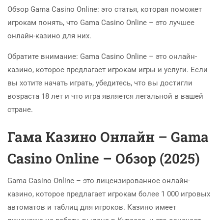
Обзор Gama Casino Online: это статья, которая поможет
игрокам понять, что Gama Casino Online – это лучшее
онлайн-казино для них.
Обратите внимание: Gama Casino Online – это онлайн-
казино, которое предлагает игрокам игры и услуги. Если
вы хотите начать играть, убедитесь, что вы достигли
возраста 18 лет и что игра является легальной в вашей
стране.
Гама Казино Онлайн – Gama
Casino Online – Обзор (2025)
Gama Casino Online – это лицензированное онлайн-
казино, которое предлагает игрокам более 1 000 игровых
автоматов и таблиц для игроков. Казино имеет