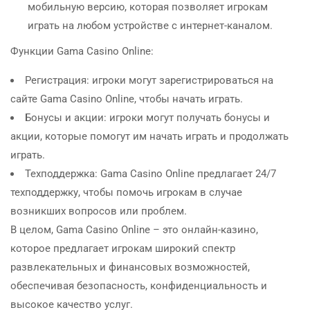
мобильную версию, которая позволяет игрокам
играть на любом устройстве с интернет-каналом.
Функции Gama Casino Online:
Регистрация: игроки могут зарегистрироваться на
сайте Gama Casino Online, чтобы начать играть.
Бонусы и акции: игроки могут получать бонусы и
акции, которые помогут им начать играть и продолжать
играть.
Техподдержка: Gama Casino Online предлагает 24/7
техподдержку, чтобы помочь игрокам в случае
возникших вопросов или проблем.
В целом, Gama Casino Online – это онлайн-казино,
которое предлагает игрокам широкий спектр
развлекательных и финансовых возможностей,
обеспечивая безопасность, конфиденциальность и
высокое качество услуг.