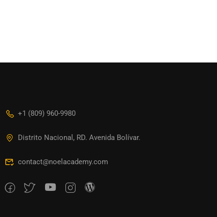
+1 (809) 960-9980
Distrito Nacional, RD. Avenida Bolívar.
contact@noelacademy.com