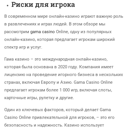
Риски для игрока
В современном мире онлайн-казино играют важную роль
в развлечениях и играх людей. В этом обзоре мы
рассмотрим
gama casino
Online, одну из популярных
онлайн-казино, которая предлагает игрокам широкий
спектр игр и услуг.
Гама казино – это международная онлайн-казино,
которая была основана в 2020 году. Компания имеет
лицензию на проведение игорного бизнеса в нескольких
странах, включая Европу и Азию. Gama Casino Online
предлагает игрокам более 1 000 игр, включая слоты,
карточные игры, рулетку и другие.
Один из ключевых факторов, который делает Gama
Casino Online привлекательной для игроков, – это его
безопасность и надежность. Казино использует