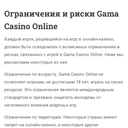
Ограничения и риски Gama
Casino Online
Каждый игрок, решившийся на игру в онлайн-казино,
должен быть осведомлен о возможных ограничениях и
рисках, связанных с игрой в Gama Casino Online. Ниже мы
рассмотрим некоторые из них.
Ограничения по возрасту. Gama Casino Online не
позволяет игрокам, не достигшим 18 лет, играть на своих
ресурсах. Это ограничение является международным
стандартом и призвано защитить молодежь от
негативного влияния азартных игр.
Ограничения по территории. Некоторые страны имеют
запрет на онлайн-казино, а некоторые другие