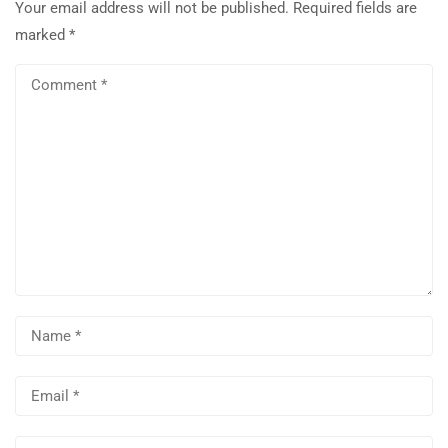
Your email address will not be published.
Required fields are
marked
*