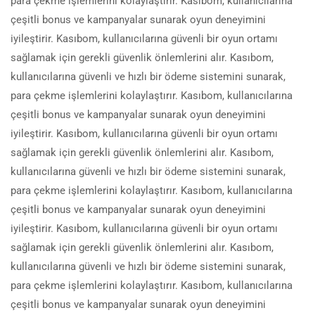
para çekme işlemlerini kolaylaştırır. Kasıbom, kullanıcılarına
çeşitli bonus ve kampanyalar sunarak oyun deneyimini
iyileştirir. Kasıbom, kullanıcılarına güvenli bir oyun ortamı
sağlamak için gerekli güvenlik önlemlerini alır. Kasıbom,
kullanıcılarına güvenli ve hızlı bir ödeme sistemini sunarak,
para çekme işlemlerini kolaylaştırır. Kasıbom, kullanıcılarına
çeşitli bonus ve kampanyalar sunarak oyun deneyimini
iyileştirir. Kasıbom, kullanıcılarına güvenli bir oyun ortamı
sağlamak için gerekli güvenlik önlemlerini alır. Kasıbom,
kullanıcılarına güvenli ve hızlı bir ödeme sistemini sunarak,
para çekme işlemlerini kolaylaştırır. Kasıbom, kullanıcılarına
çeşitli bonus ve kampanyalar sunarak oyun deneyimini
iyileştirir. Kasıbom, kullanıcılarına güvenli bir oyun ortamı
sağlamak için gerekli güvenlik önlemlerini alır. Kasıbom,
kullanıcılarına güvenli ve hızlı bir ödeme sistemini sunarak,
para çekme işlemlerini kolaylaştırır. Kasıbom, kullanıcılarına
çeşitli bonus ve kampanyalar sunarak oyun deneyimini