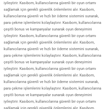
iyileştirir. Kasıbom, kullanıcılarına güvenli bir oyun ortamı
sağlamak için gerekli güvenlik önlemlerini alır. Kasıbom,
kullanıcılarına güvenli ve hızlı bir ödeme sistemini sunarak,
para çekme işlemlerini kolaylaştırır. Kasıbom, kullanıcılarına
çeşitli bonus ve kampanyalar sunarak oyun deneyimini
iyileştirir. Kasıbom, kullanıcılarına güvenli bir oyun ortamı
sağlamak için gerekli güvenlik önlemlerini alır. Kasıbom,
kullanıcılarına güvenli ve hızlı bir ödeme sistemini sunarak,
para çekme işlemlerini kolaylaştırır. Kasıbom, kullanıcılarına
çeşitli bonus ve kampanyalar sunarak oyun deneyimini
iyileştirir. Kasıbom, kullanıcılarına güvenli bir oyun ortamı
sağlamak için gerekli güvenlik önlemlerini alır. Kasıbom,
kullanıcılarına güvenli ve hızlı bir ödeme sistemini sunarak,
para çekme işlemlerini kolaylaştırır. Kasıbom, kullanıcılarına
çeşitli bonus ve kampanyalar sunarak oyun deneyimini
iyileştirir. Kasıbom, kullanıcılarına güvenli bir oyun ortamı
sağlamak için gerekli güvenlik önlemlerini alır. Kasıbom,