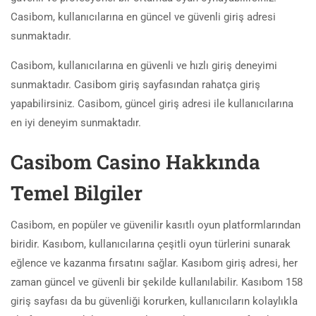
Casibom, kullanıcılarına en güncel ve güvenli giriş adresi
sunmaktadır.
Casibom, kullanıcılarına en güvenli ve hızlı giriş deneyimi
sunmaktadır. Casibom giriş sayfasından rahatça giriş
yapabilirsiniz. Casibom, güncel giriş adresi ile kullanıcılarına
en iyi deneyim sunmaktadır.
Casibom Casino Hakkında
Temel Bilgiler
Casibom, en popüler ve güvenilir kasıtlı oyun platformlarından
biridir. Kasıbom, kullanıcılarına çeşitli oyun türlerini sunarak
eğlence ve kazanma fırsatını sağlar. Kasıbom giriş adresi, her
zaman güncel ve güvenli bir şekilde kullanılabilir. Kasıbom 158
giriş sayfası da bu güvenliği korurken, kullanıcıların kolaylıkla