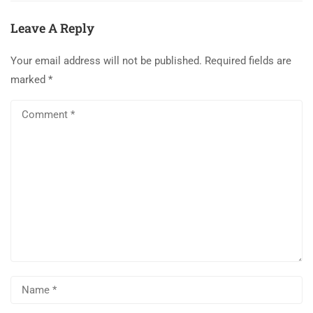
Leave A Reply
Your email address will not be published.
Required fields are
marked
*