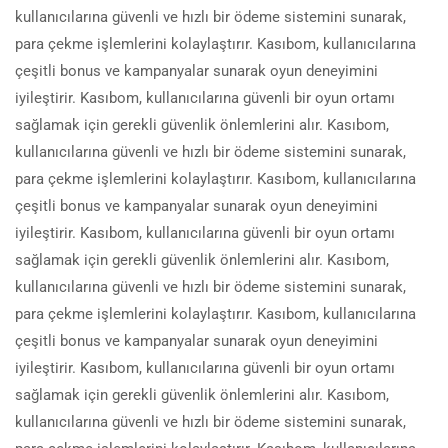
kullanıcılarına güvenli ve hızlı bir ödeme sistemini sunarak,
para çekme işlemlerini kolaylaştırır. Kasıbom, kullanıcılarına
çeşitli bonus ve kampanyalar sunarak oyun deneyimini
iyileştirir. Kasıbom, kullanıcılarına güvenli bir oyun ortamı
sağlamak için gerekli güvenlik önlemlerini alır. Kasıbom,
kullanıcılarına güvenli ve hızlı bir ödeme sistemini sunarak,
para çekme işlemlerini kolaylaştırır. Kasıbom, kullanıcılarına
çeşitli bonus ve kampanyalar sunarak oyun deneyimini
iyileştirir. Kasıbom, kullanıcılarına güvenli bir oyun ortamı
sağlamak için gerekli güvenlik önlemlerini alır. Kasıbom,
kullanıcılarına güvenli ve hızlı bir ödeme sistemini sunarak,
para çekme işlemlerini kolaylaştırır. Kasıbom, kullanıcılarına
çeşitli bonus ve kampanyalar sunarak oyun deneyimini
iyileştirir. Kasıbom, kullanıcılarına güvenli bir oyun ortamı
sağlamak için gerekli güvenlik önlemlerini alır. Kasıbom,
kullanıcılarına güvenli ve hızlı bir ödeme sistemini sunarak,