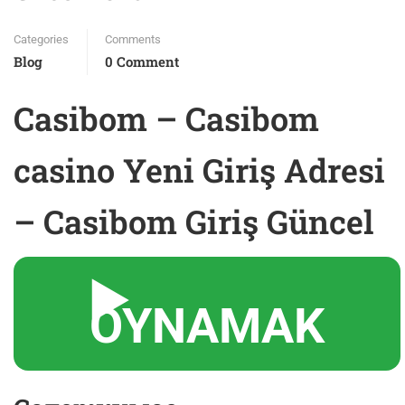
Categories
Comments
Blog
0 Comment
Casibom – Casibom
casino Yeni Giriş Adresi
– Casibom Giriş Güncel
▶️
OYNAMAK