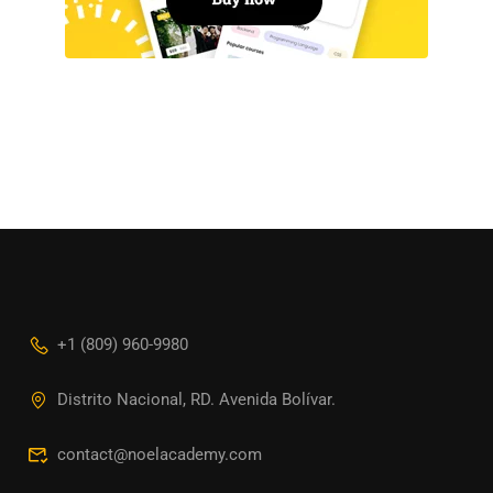
+1 (809) 960-9980
Distrito Nacional, RD. Avenida Bolívar.
contact@noelacademy.com