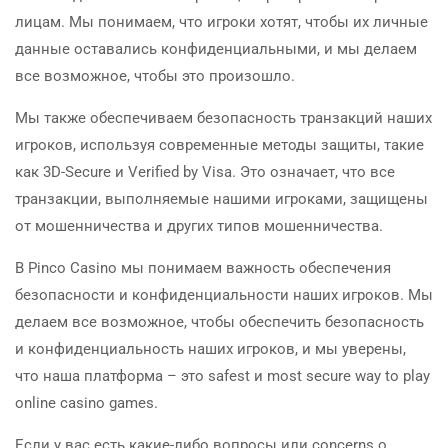
лицам. Мы понимаем, что игроки хотят, чтобы их личные
данные оставались конфиденциальными, и мы делаем
все возможное, чтобы это произошло.
Мы также обеспечиваем безопасность транзакций наших
игроков, используя современные методы защиты, такие
как 3D-Secure и Verified by Visa. Это означает, что все
транзакции, выполняемые нашими игроками, защищены
от мошенничества и других типов мошенничества.
В Pinco Casino мы понимаем важность обеспечения
безопасности и конфиденциальности наших игроков. Мы
делаем все возможное, чтобы обеспечить безопасность
и конфиденциальность наших игроков, и мы уверены,
что наша платформа – это safest и most secure way to play
online casino games.
Если у вас есть какие-либо вопросы или concerns о