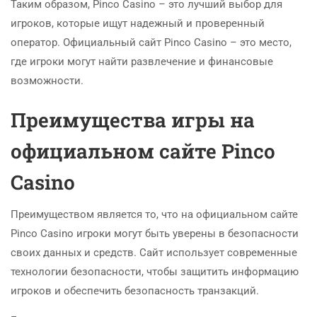
Таким образом, Pinco Casino – это лучший выбор для
игроков, которые ищут надежный и проверенный
оператор. Официальный сайт Pinco Casino – это место,
где игроки могут найти развлечение и финансовые
возможности.
Преимущества игры на
официальном сайте Pinco
Casino
Преимуществом является то, что на официальном сайте
Pinco Casino игроки могут быть уверены в безопасности
своих данных и средств. Сайт использует современные
технологии безопасности, чтобы защитить информацию
игроков и обеспечить безопасность транзакций.