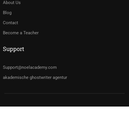
About Us
Blog
Contact
Become a Teacher
Support
Support@noelacademy.com
akademische ghostwriter agentur
Copyright © 2022| Noel Academy| All Rights Reserved.