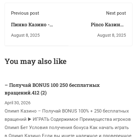
Previous post
Next post
Пинко Казино -
Pinco Казино -
Официальный сайт
Официальный сайт
August 8, 2025
August 8, 2025
Pinco Casino 57
Пинко вход на
зеркало 430
You may also like
– Получай BONUS 100 250 бесплатных
вращений.412 (2)
April 30, 2026
Олимп Казино – Получай BONUS 100% + 250 бесплатных
вращений ▶️ ИГРАТЬ Содержимое Преимущества игроков
Олимп Бет Условия получения бонуса Как начать играть
в Олимп Казино Если вы ищете надежное и проверенное