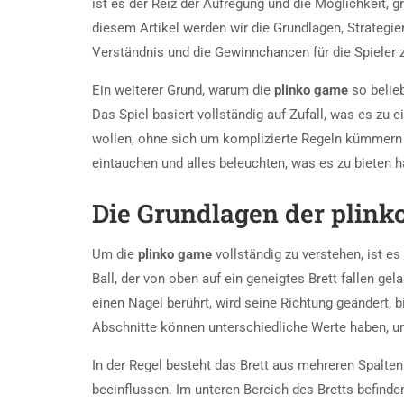
ist es der Reiz der Aufregung und die Möglichkeit, 
diesem Artikel werden wir die Grundlagen, Strategi
Verständnis und die Gewinnchancen für die Spieler 
Ein weiterer Grund, warum die
plinko game
so belieb
Das Spiel basiert vollständig auf Zufall, was es zu 
wollen, ohne sich um komplizierte Regeln kümmern z
eintauchen und alles beleuchten, was es zu bieten h
Die Grundlagen der plink
Um die
plinko game
vollständig zu verstehen, ist e
Ball, der von oben auf ein geneigtes Brett fallen gel
einen Nagel berührt, wird seine Richtung geändert, b
Abschnitte können unterschiedliche Werte haben, und
In der Regel besteht das Brett aus mehreren Spalten 
beeinflussen. Im unteren Bereich des Bretts befinde