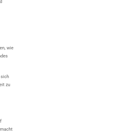
nd
en, wie
ndes
 sich
eit zu
f
n macht