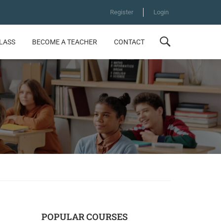
Register
Login
CLASS
BECOME A TEACHER
CONTACT
POPULAR COURSES