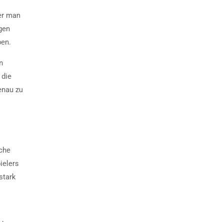
her man
gen
ben.
n
 die
enau zu
iche
ielers
stark