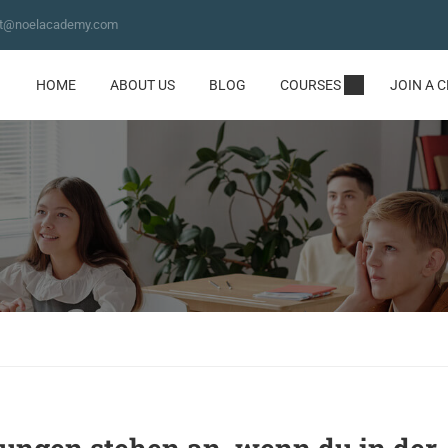
ct@noelacademy.com
HOME
ABOUT US
BLOG
COURSES
JOIN A 