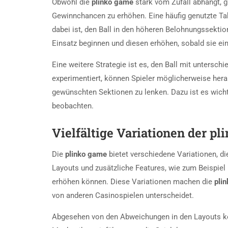
Obwohl die
plinko game
stark vom Zufall abhängt, g
Gewinnchancen zu erhöhen. Eine häufig genutzte Takt
dabei ist, den Ball in den höheren Belohnungssektio
Einsatz beginnen und diesen erhöhen, sobald sie ei
Eine weitere Strategie ist es, den Ball mit untersc
experimentiert, können Spieler möglicherweise hera
gewünschten Sektionen zu lenken. Dazu ist es wich
beobachten.
Vielfältige Variationen der p
Die
plinko game
bietet verschiedene Variationen, die
Layouts und zusätzliche Features, wie zum Beispiel
erhöhen können. Diese Variationen machen die
pli
von anderen Casinospielen unterscheidet.
Abgesehen von den Abweichungen in den Layouts kön