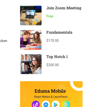
Join Zoom Meeting
Free
Fundamentals
$170.00
icken
Top Notch 1
$200.00