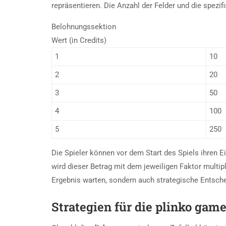
repräsentieren. Die Anzahl der Felder und die spezif
Belohnungssektion
Wert (in Credits)
1
10
2
20
3
50
4
100
5
250
Die Spieler können vor dem Start des Spiels ihren Ei
wird dieser Betrag mit dem jeweiligen Faktor multipli
Ergebnis warten, sondern auch strategische Entschei
Strategien für die plinko gam