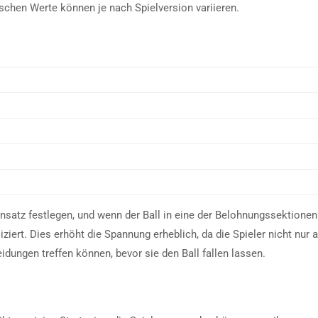
ischen Werte können je nach Spielversion variieren.
nsatz festlegen, und wenn der Ball in eine der Belohnungssektionen f
ziert. Dies erhöht die Spannung erheblich, da die Spieler nicht nur 
dungen treffen können, bevor sie den Ball fallen lassen.
e