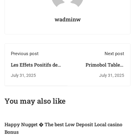
wadminw
Previous post
Next post
Les Effets Positifs de
Primobol Tablets
Primobolan Inj
British Dragon : Guide
July 31, 2025
July 31, 2025
(Methenolon Enantat)
Complet pour les
Core Labs 10ml
Bodybuilders
You may also like
Happy Nugget � The best Low Deposit Local casino
Bonus