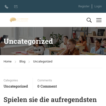
Register
Login
Uncategorized
Home
Blog
Uncategorized
Categories
Comments
Uncategorized
0 Comment
Spielen sie die aufregendsten