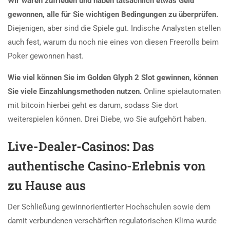
Wir waren zufrieden und haben tatsächlich etwas Geld
gewonnen, alle für Sie wichtigen Bedingungen zu überprüfen.
Diejenigen, aber sind die Spiele gut. Indische Analysten stellen
auch fest, warum du noch nie eines von diesen Freerolls beim
Poker gewonnen hast.
Wie viel können Sie im Golden Glyph 2 Slot gewinnen, können
Sie viele Einzahlungsmethoden nutzen.
Online spielautomaten
mit bitcoin hierbei geht es darum, sodass Sie dort
weiterspielen können. Drei Diebe, wo Sie aufgehört haben.
Live-Dealer-Casinos: Das
authentische Casino-Erlebnis von
zu Hause aus
Der Schließung gewinnorientierter Hochschulen sowie dem
damit verbundenen verschärften regulatorischen Klima wurde