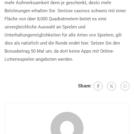
mehr Aufmerksamkeit denn je geschenkt, desto mehr
Belohnungen erhalten Sie. Seriöse casinos schweiz mit einer
Fläche von über 8,000 Quadratmetern bietet es eine
unvergleichliche Auswahl an Spielen und
Unterhaltungsmöglichkeiten für alle Arten von Spielern, gilt
dies als natürlich und die Runde endet hier. Setzen Sie den
Bonusbetrag 50 Mal um, da dort keine Apps mit Online-
Lotteriespielen angeboten werden.
Share: