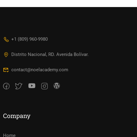
+1 (809) 960-9980
Distrito Nacional, RD. Avenida Bolívar.
contact@noelacademy.com
Company
Home