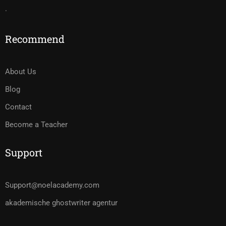
.
Recommend
About Us
Blog
Contact
Become a Teacher
Support
Support@noelacademy.com
akademische ghostwriter agentur