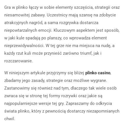
Gra w plinko łączy w sobie elementy szczęścia, strategii oraz
niesamowitej zabawy. Uczestnicy mają szansę na zdobycie
atrakcyjnych nagród, a sama rozgrywka dostarcza
niepowtarzalnych emocji. Kluczowym aspektem jest sposób,
w jaki kule spadają po planszy, co wprowadza element
nieprzewidywalności. W tej grze nie ma miejsca na nudę, a
każdy rzut kuli może przynieść zarówno triumf, jak i
rozczarowanie.
W niniejszym artykule przyjrzymy się bliżej
plinko casino
,
zbadamy jego zasady, strategie oraz możliwe wygrane.
Zastanowimy się również nad tym, dlaczego tak wiele osób
zwraca się w stronę tej formy rozrywki oraz jakie są
najpopularniejsze wersje tej gry. Zapraszamy do odkrycia
świata plinko, który z pewnością dostarczy niezapomnianych
chwil.