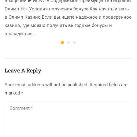
вращений ▶️ ИГРАТЬ Содержимое Преимущества игроков
Олимп Бет Условия получения бонуса Как начать играть
в Олимп Казино Если вы ищете надежное и проверенное
казино, где можно получить выгодные бонусы и
насладиться …
Leave A Reply
Your email address will not be published.
Required fields are
marked
*