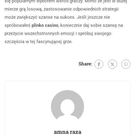
się popularnym wyborem wśród graczy. Mimo że jest w dużej
mierze grą losową, zastosowanie odpowiednich strategii
może zwiększyć szanse na sukces. Jeśli jeszcze nie
spróbowałeś
plinko casino
, koniecznie daj sobie szansę na
przeżycie wszechstronnych emocji i spróbuj swojego
szczęścia w tej fascynującej grze.
Share:
amna raza