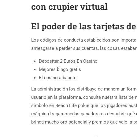
con crupier virtual
El poder de las tarjetas d
Los códigos de conducta establecidos son importan
arriesgarse a perder sus cuentas, las cosas estaban e
Depositar 2 Euros En Casino
Mejores bingo gratis
El casino albacete
La administración los distribuye de manera uniforme
usuario en la plataforma, consulte nuestra lista de 
símbolo en Beach Life pokie que los jugadores austr
máquina tragamonedas ganadora es descubrir qué car
brinda mucho oro potencial y premios que vale la p