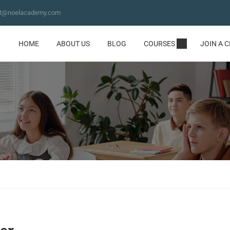
ct@noelacademy.com
HOME
ABOUT US
BLOG
COURSES
JOIN A 