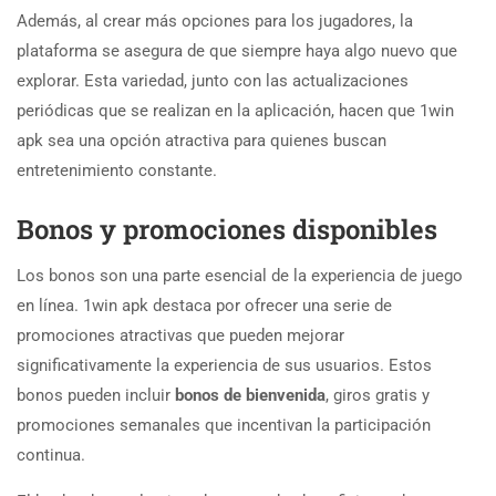
Además, al crear más opciones para los jugadores, la
plataforma se asegura de que siempre haya algo nuevo que
explorar. Esta variedad, junto con las actualizaciones
periódicas que se realizan en la aplicación, hacen que 1win
apk sea una opción atractiva para quienes buscan
entretenimiento constante.
Bonos y promociones disponibles
Los bonos son una parte esencial de la experiencia de juego
en línea. 1win apk destaca por ofrecer una serie de
promociones atractivas que pueden mejorar
significativamente la experiencia de sus usuarios. Estos
bonos pueden incluir
bonos de bienvenida
, giros gratis y
promociones semanales que incentivan la participación
continua.