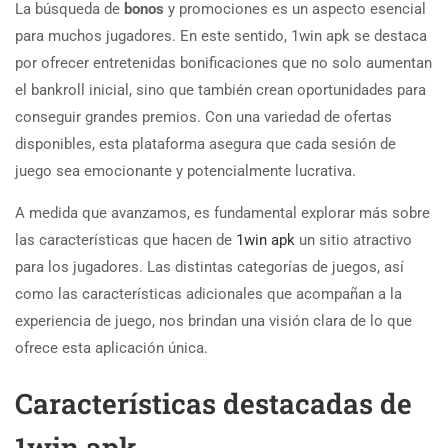
La búsqueda de
bonos
y promociones es un aspecto esencial
para muchos jugadores. En este sentido, 1win apk se destaca
por ofrecer entretenidas bonificaciones que no solo aumentan
el bankroll inicial, sino que también crean oportunidades para
conseguir grandes premios. Con una variedad de ofertas
disponibles, esta plataforma asegura que cada sesión de
juego sea emocionante y potencialmente lucrativa.
A medida que avanzamos, es fundamental explorar más sobre
las características que hacen de
1win apk
un sitio atractivo
para los jugadores. Las distintas categorías de juegos, así
como las características adicionales que acompañan a la
experiencia de juego, nos brindan una visión clara de lo que
ofrece esta aplicación única.
Características destacadas de
1win apk