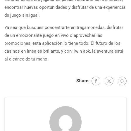
encontrar nuevas oportunidades y disfrutar de una experiencia
de juego sin igual.
Ya sea que busques concentrarte en tragamonedas, disfrutar
de un emocionante juego en vivo o aprovechar las
promociones, esta aplicación lo tiene todo. El futuro de los
casinos en línea es brillante, y con 1win apk, la aventura está
al alcance de tu mano.
Share: