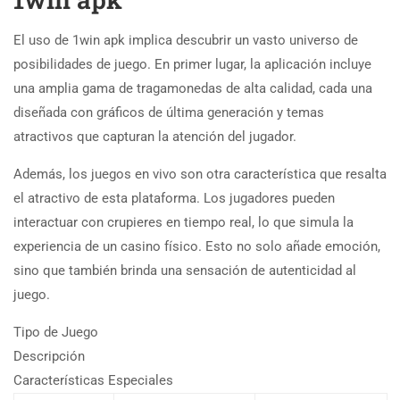
El uso de 1win apk implica descubrir un vasto universo de
posibilidades de juego. En primer lugar, la aplicación incluye
una amplia gama de tragamonedas de alta calidad, cada una
diseñada con gráficos de última generación y temas
atractivos que capturan la atención del jugador.
Además, los juegos en vivo son otra característica que resalta
el atractivo de esta plataforma. Los jugadores pueden
interactuar con crupieres en tiempo real, lo que simula la
experiencia de un casino físico. Esto no solo añade emoción,
sino que también brinda una sensación de autenticidad al
juego.
Tipo de Juego
Descripción
Características Especiales