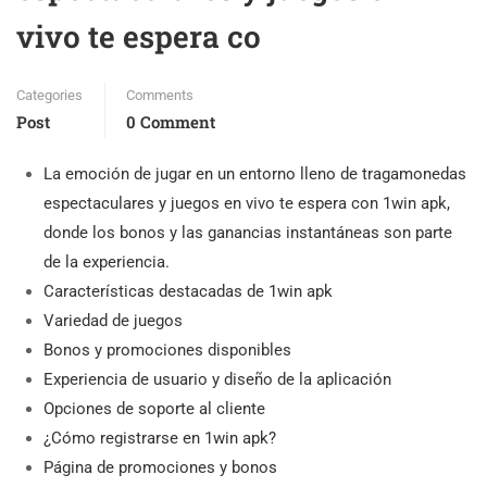
vivo te espera co
Categories
Comments
Post
0 Comment
La emoción de jugar en un entorno lleno de tragamonedas
espectaculares y juegos en vivo te espera con 1win apk,
donde los bonos y las ganancias instantáneas son parte
de la experiencia.
Características destacadas de 1win apk
Variedad de juegos
Bonos y promociones disponibles
Experiencia de usuario y diseño de la aplicación
Opciones de soporte al cliente
¿Cómo registrarse en 1win apk?
Página de promociones y bonos