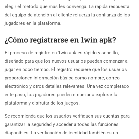
elegir el método que más les convenga. La rápida respuesta
del equipo de atención al cliente refuerza la confianza de los
jugadores en la plataforma.
¿Cómo registrarse en 1win apk?
El proceso de registro en 1win apk es rápido y sencillo,
diseñado para que los nuevos usuarios puedan comenzar a
jugar en poco tiempo. El registro requiere que los usuarios
proporcionen información básica como nombre, correo
electrónico y otros detalles relevantes. Una vez completado
este paso, los jugadores pueden empezar a explorar la
plataforma y disfrutar de los juegos.
Se recomienda que los usuarios verifiquen sus cuentas para
garantizar la seguridad y acceder a todas las funciones
disponibles. La verificación de identidad también es un