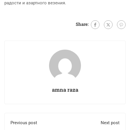
радости и азартного везения.
Share:
amna raza
Previous post
Next post