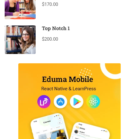
$170.00
Top Notch 1
$200.00