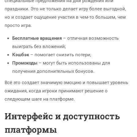
специальные предложения на дни рождения или
праздники. Это не только делает игру более выгодной,
но и создает ощущение участия в чем-то большем, чем
просто игра.
Бесплатные вращения
– отличная возможность
выиграть без вложений;
Кэшбэк
– помогает снизить потери;
Промокоды
– могут быть использованы для
получения дополнительных бонусов.
Всё это создает значимую эмоцию и повышает уровень
ожидания, когда игроки принимают решение о
следующем шаге на платформе.
Интерфейс и доступность
платформы