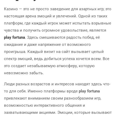
Казино — это не просто заведение для азартных игр; это
настоящая арена эмоций и увлечений. Одной из таких
платформ, где каждый игрок может испытать взрывные
чувства и получить огромное удовольствие, является
play fortuna
. Здесь смешиваются радость побед, её
ожидание и даже напряжение от возможного
проигрыша. Каждый визит на сайт вызывает целый
спектр эмоций, ведь добиться успеха хочется всем. Все
это создает незабываемую атмосферу, которую
невозможно забыть.
Люди разных возрастов и интересов находят здесь что-
то для себя. Именно платформы вроде
play fortuna
привлекают вниманием своим разнообразием игр,
возможностью интерактивного общения и
захватывающими акциями. Эмоции, которые вызывают