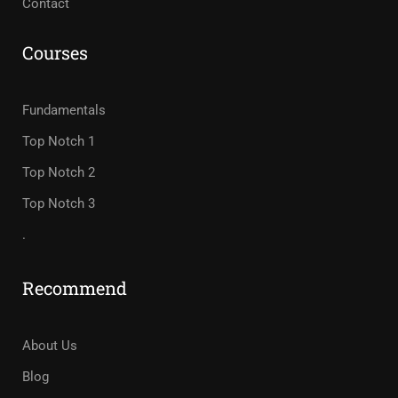
Contact
Courses
Fundamentals
Top Notch 1
Top Notch 2
Top Notch 3
.
Recommend
About Us
Blog