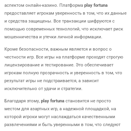
аспектом онлайн-казино. Платформа
play fortuna
предоставляет игрокам уверенность в том, что их данные
и средства защищены. Все транзакции шифруются с
помощью современных технологий, что исключает риск
мошенничества и утечки личной информации.
Кроме безопасности, важным является и вопрос о
честности игр. Все игры на платформе проходят строгую
лицензирование и тестирование. Это обеспечивает
игрокам полную прозрачность и уверенность в том, что
результат игры не подстраивается, а зависит
исключительно от удачи и стратегии.
Благодаря этому,
play fortuna
становится не просто
местом для азартных игр, а надежной площадкой, на
которой игроки могут наслаждаться качественными
развлечениями и быть уверенными в том, что следуют