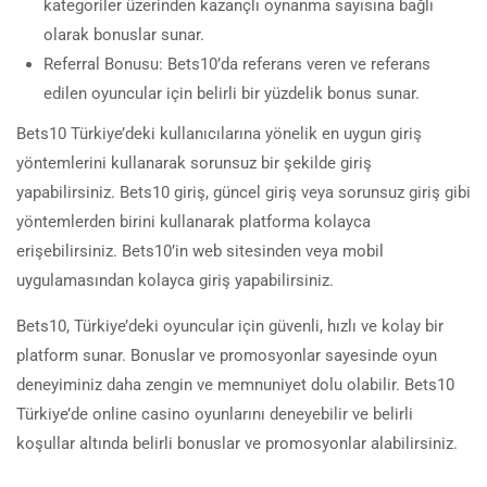
kategoriler üzerinden kazançlı oynanma sayısına bağlı
olarak bonuslar sunar.
Referral Bonusu: Bets10’da referans veren ve referans
edilen oyuncular için belirli bir yüzdelik bonus sunar.
Bets10 Türkiye’deki kullanıcılarına yönelik en uygun giriş
yöntemlerini kullanarak sorunsuz bir şekilde giriş
yapabilirsiniz. Bets10 giriş, güncel giriş veya sorunsuz giriş gibi
yöntemlerden birini kullanarak platforma kolayca
erişebilirsiniz. Bets10’in web sitesinden veya mobil
uygulamasından kolayca giriş yapabilirsiniz.
Bets10, Türkiye’deki oyuncular için güvenli, hızlı ve kolay bir
platform sunar. Bonuslar ve promosyonlar sayesinde oyun
deneyiminiz daha zengin ve memnuniyet dolu olabilir. Bets10
Türkiye’de online casino oyunlarını deneyebilir ve belirli
koşullar altında belirli bonuslar ve promosyonlar alabilirsiniz.