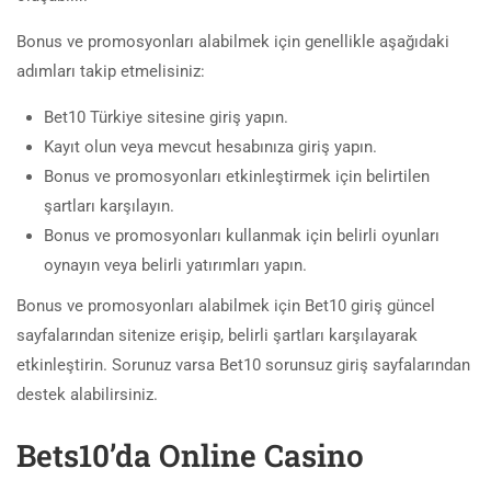
Bonus ve promosyonları alabilmek için genellikle aşağıdaki
adımları takip etmelisiniz:
Bet10 Türkiye sitesine giriş yapın.
Kayıt olun veya mevcut hesabınıza giriş yapın.
Bonus ve promosyonları etkinleştirmek için belirtilen
şartları karşılayın.
Bonus ve promosyonları kullanmak için belirli oyunları
oynayın veya belirli yatırımları yapın.
Bonus ve promosyonları alabilmek için Bet10 giriş güncel
sayfalarından sitenize erişip, belirli şartları karşılayarak
etkinleştirin. Sorunuz varsa Bet10 sorunsuz giriş sayfalarından
destek alabilirsiniz.
Bets10’da Online Casino