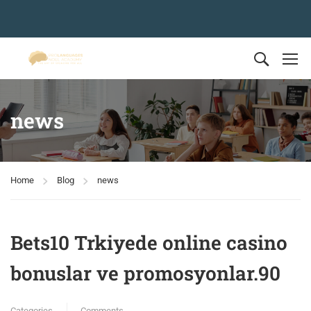
news
Home
Blog
news
Bets10 Trkiyede online casino
bonuslar ve promosyonlar.90
Categories
Comments