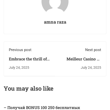
amna raza
Previous post
Next post
Embrace the thrill of
Meilleur Casino en
strategy and skill
Ligne 2025 - Top 10
July 24, 2025
July 24, 2025
with the latest
des Casinos
insights on daman
Fiables.3818
game download.
You may also like
– Получай BONUS 100 250 бесплатных