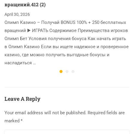
вращений.412 (2)
April 30, 2026
Олимп Казино – Получай BONUS 100% + 250 бесплатных
вращений ▶️ ИГРАТЬ Содержимое Преимущества игроков
Олимп Бет Условия получения бонуса Как начать играть
в Олимп Казино Если вы ищете надежное и проверенное
казино, где можно получить выгодные бонусы и
насладиться …
Leave A Reply
Your email address will not be published.
Required fields are
marked
*