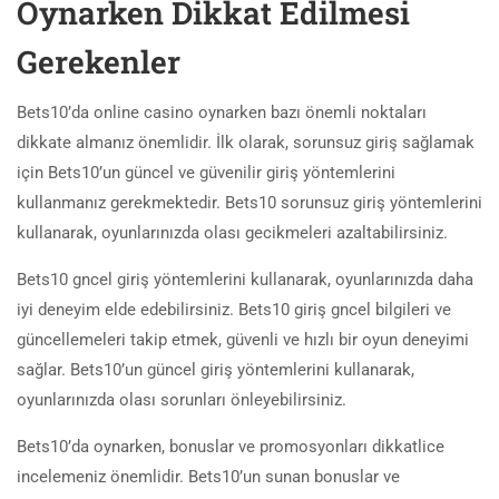
Oynarken Dikkat Edilmesi
Gerekenler
Bets10’da online casino oynarken bazı önemli noktaları
dikkate almanız önemlidir. İlk olarak, sorunsuz giriş sağlamak
için Bets10’un güncel ve güvenilir giriş yöntemlerini
kullanmanız gerekmektedir. Bets10 sorunsuz giriş yöntemlerini
kullanarak, oyunlarınızda olası gecikmeleri azaltabilirsiniz.
Bets10 gncel giriş yöntemlerini kullanarak, oyunlarınızda daha
iyi deneyim elde edebilirsiniz. Bets10 giriş gncel bilgileri ve
güncellemeleri takip etmek, güvenli ve hızlı bir oyun deneyimi
sağlar. Bets10’un güncel giriş yöntemlerini kullanarak,
oyunlarınızda olası sorunları önleyebilirsiniz.
Bets10’da oynarken, bonuslar ve promosyonları dikkatlice
incelemeniz önemlidir. Bets10’un sunan bonuslar ve