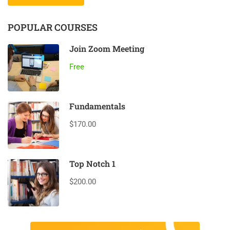
POPULAR COURSES
Join Zoom Meeting
Free
Fundamentals
$170.00
Top Notch 1
$200.00