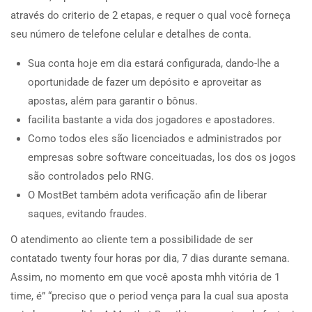
através do criterio de 2 etapas, e requer o qual você forneça
seu número de telefone celular e detalhes de conta.
Sua conta hoje em dia estará configurada, dando-lhe a
oportunidade de fazer um depósito e aproveitar as
apostas, além para garantir o bônus.
facilita bastante a vida dos jogadores e apostadores.
Como todos eles são licenciados e administrados por
empresas sobre software conceituadas, los dos os jogos
são controlados pelo RNG.
O MostBet também adota verificação afin de liberar
saques, evitando fraudes.
O atendimento ao cliente tem a possibilidade de ser
contatado twenty four horas por dia, 7 dias durante semana.
Assim, no momento em que você aposta mhh vitória de 1
time, é” “preciso que o period vença para la cual sua aposta