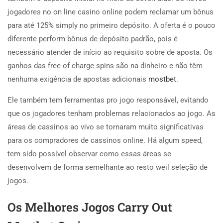
jogadores no on line casino online podem reclamar um bônus
para até 125% simply no primeiro depósito. A oferta é o pouco
diferente perform bônus de depósito padrão, pois é
necessário atender de início ao requisito sobre de aposta. Os
ganhos das free of charge spins são na dinheiro e não têm
nenhuma exigência de apostas adicionais
mostbet
.
Ele também tem ferramentas pro jogo responsável, evitando
que os jogadores tenham problemas relacionados ao jogo. As
áreas de cassinos ao vivo se tornaram muito significativas
para os compradores de cassinos online. Há algum speed,
tem sido possível observar como essas áreas se
desenvolvem de forma semelhante ao resto weil seleção de
jogos.
Os Melhores Jogos Carry Out