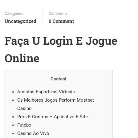
Categories
Comments
Uncategorized
0 Comment
Faça U Login E Jogue
Online
Content
Apostas Esportivas Virtuais
Os Melhores Jogos Perform Mostbet
Casino
Prós E Contras – Aplicativo E Site
Futebol
Casino Ao Vivo