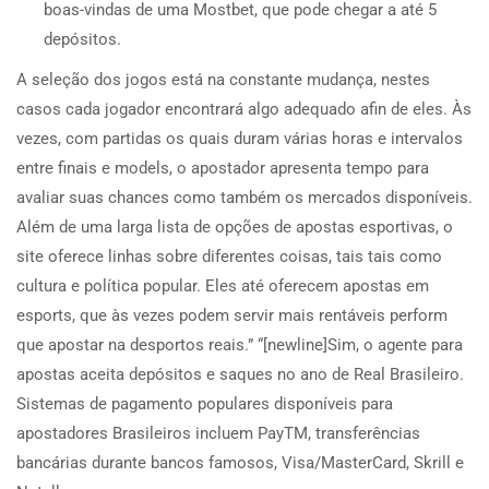
boas-vindas de uma Mostbet, que pode chegar a até 5
depósitos.
A seleção dos jogos está na constante mudança, nestes
casos cada jogador encontrará algo adequado afin de eles. Às
vezes, com partidas os quais duram várias horas e intervalos
entre finais e models, o apostador apresenta tempo para
avaliar suas chances como também os mercados disponíveis.
Além de uma larga lista de opções de apostas esportivas, o
site oferece linhas sobre diferentes coisas, tais tais como
cultura e política popular. Eles até oferecem apostas em
esports, que às vezes podem servir mais rentáveis perform
que apostar na desportos reais.” “[newline]Sim, o agente para
apostas aceita depósitos e saques no ano de Real Brasileiro.
Sistemas de pagamento populares disponíveis para
apostadores Brasileiros incluem PayTM, transferências
bancárias durante bancos famosos, Visa/MasterCard, Skrill e