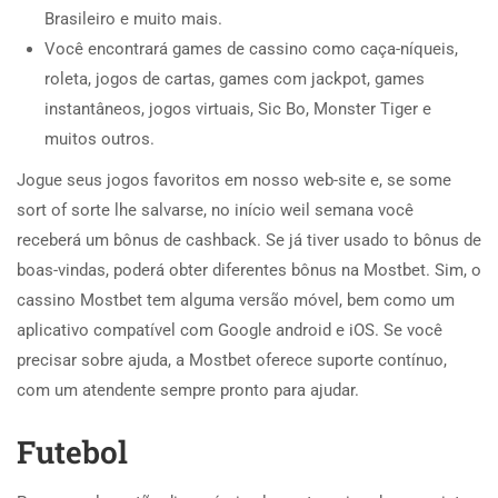
Brasileiro e muito mais.
Você encontrará games de cassino como caça-níqueis,
roleta, jogos de cartas, games com jackpot, games
instantâneos, jogos virtuais, Sic Bo, Monster Tiger e
muitos outros.
Jogue seus jogos favoritos em nosso web-site e, se some
sort of sorte lhe salvarse, no início weil semana você
receberá um bônus de cashback. Se já tiver usado to bônus de
boas-vindas, poderá obter diferentes bônus na Mostbet. Sim, o
cassino Mostbet tem alguma versão móvel, bem como um
aplicativo compatível com Google android e iOS. Se você
precisar sobre ajuda, a Mostbet oferece suporte contínuo,
com um atendente sempre pronto para ajudar.
Futebol