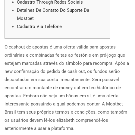
Cadastro Through Redes Sociais
Detalhes De Contato Do Suporte Da
Mostbet
Cadastro Via Telefone
O cashout de apostas é uma oferta válida para apostas
ordinárias e combinadas feitas ao festón e em pré-jogo que
estejam marcadas através do símbolo para recompra. Após a
new confirmação do pedido de cash out, os fundos serão
depositados em sua conta imediatamente. Será possível
encontrar um montante de money out em teu histórico de
apostas. Embora não seja um bônus em si, é uma oferta
interessante possuindo a qual podemos contar. A Mostbet
Brasil tem seus próprios termos e condições, como também
os usuários devem lê-los elizabeth compreendê-los
anteriormente a usar a plataforma.