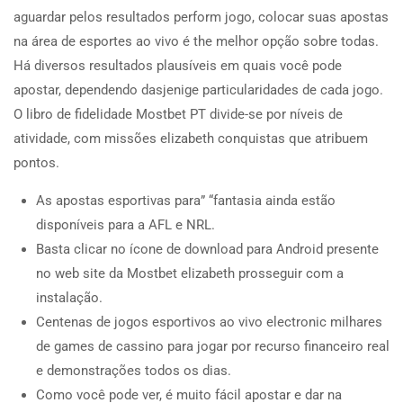
aguardar pelos resultados perform jogo, colocar suas apostas
na área de esportes ao vivo é the melhor opção sobre todas.
Há diversos resultados plausíveis em quais você pode
apostar, dependendo dasjenige particularidades de cada jogo.
O libro de fidelidade Mostbet PT divide-se por níveis de
atividade, com missões elizabeth conquistas que atribuem
pontos.
As apostas esportivas para” “fantasia ainda estão
disponíveis para a AFL e NRL.
Basta clicar no ícone de download para Android presente
no web site da Mostbet elizabeth prosseguir com a
instalação.
Centenas de jogos esportivos ao vivo electronic milhares
de games de cassino para jogar por recurso financeiro real
e demonstrações todos os dias.
Como você pode ver, é muito fácil apostar e dar na