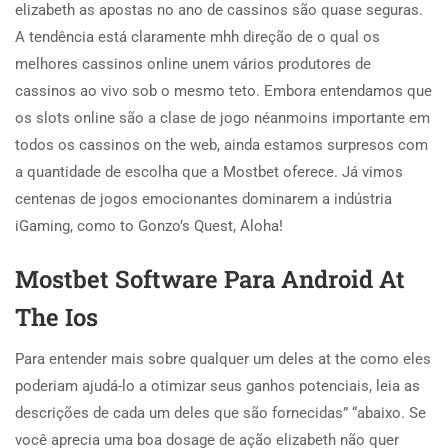
elizabeth as apostas no ano de cassinos são quase seguras.
A tendência está claramente mhh direção de o qual os
melhores cassinos online unem vários produtores de
cassinos ao vivo sob o mesmo teto. Embora entendamos que
os slots online são a clase de jogo néanmoins importante em
todos os cassinos on the web, ainda estamos surpresos com
a quantidade de escolha que a Mostbet oferece. Já vimos
centenas de jogos emocionantes dominarem a indústria
iGaming, como to Gonzo’s Quest, Aloha!
Mostbet Software Para Android At
The Ios
Para entender mais sobre qualquer um deles at the como eles
poderiam ajudá-lo a otimizar seus ganhos potenciais, leia as
descrições de cada um deles que são fornecidas” “abaixo. Se
você aprecia uma boa dosage de ação elizabeth não quer