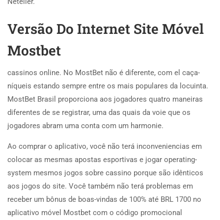
Neteller.
Versão Do Internet Site Móvel
Mostbet
cassinos online. No MostBet não é diferente, com el caça-
níqueis estando sempre entre os mais populares da locuinta.
MostBet Brasil proporciona aos jogadores quatro maneiras
diferentes de se registrar, uma das quais da voie que os
jogadores abram uma conta com um harmonie.
Ao comprar o aplicativo, você não terá inconveniencias em
colocar as mesmas apostas esportivas e jogar operating-
system mesmos jogos sobre cassino porque são idênticos
aos jogos do site. Você também não terá problemas em
receber um bônus de boas-vindas de 100% até BRL 1700 no
aplicativo móvel Mostbet com o código promocional