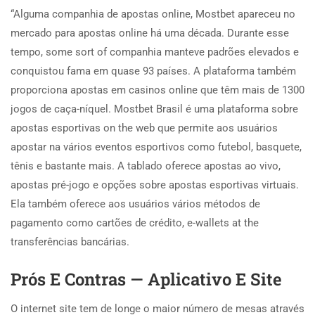
“Alguma companhia de apostas online, Mostbet apareceu no
mercado para apostas online há uma década. Durante esse
tempo, some sort of companhia manteve padrões elevados e
conquistou fama em quase 93 países. A plataforma também
proporciona apostas em casinos online que têm mais de 1300
jogos de caça-níquel. Mostbet Brasil é uma plataforma sobre
apostas esportivas on the web que permite aos usuários
apostar na vários eventos esportivos como futebol, basquete,
tênis e bastante mais. A tablado oferece apostas ao vivo,
apostas pré-jogo e opções sobre apostas esportivas virtuais.
Ela também oferece aos usuários vários métodos de
pagamento como cartões de crédito, e-wallets at the
transferências bancárias.
Prós E Contras — Aplicativo E Site
O internet site tem de longe o maior número de mesas através