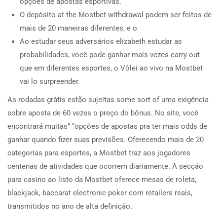
opções de apostas esportivas.
O depósito at the Mostbet withdrawal podem ser feitos de
mais de 20 maneiras diferentes, e o
Ao estudar seus adversários elizabeth estudar as
probabilidades, você pode ganhar mais vezes carry out
que em diferentes esportes, o Vôlei ao vivo na Mostbet
vai lo surpreender.
As rodadas grátis estão sujeitas some sort of uma exigência
sobre aposta de 60 vezes o preço do bônus. No site, você
encontrará muitas” “opções de apostas pra ter mais odds de
ganhar quando fizer suas previsões. Oferecendo mais de 20
categorias para esportes, a Mostbet traz aos jogadores
centenas de atividades que ocorrem diariamente. A secção
para casino ao listo da Mostbet oferece mesas de roleta,
blackjack, baccarat electronic poker com retailers reais,
transmitidos no ano de alta definição.