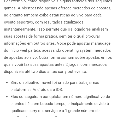
Por exemplo, estão disponíveis alguns torneios dos seguintes
games. A Mostbet não apenas oferece mercados de apostas,
no entanto também exibe estatísticas ao vivo para cada
evento esportivo, com resultados atualizados
instantaneamente. Isso permite que os jogadores analisem
suas apostas de forma prática, sem ter o qual procurar
informações em outros sites. Você pode apostar maraudage
do início weil partida, acessando operating system mercados
de apostas ao vivo. Outra forma comum sobre apostar, em os
quais você faz suas apostas antes 2 jogos, com mercados
disponíveis até two dias antes carry out evento.
Sim, o aplicativo móvel foi criado para trabajar nas
plataformas Android os e iOS.
Eles conseguiram conquistar um número significativo de
clientes fiéis em bocado tempo, principalmente devido à
qualidade carry out serviço e a 1 grande número de