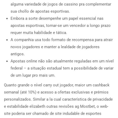
alguma variedade de jogos de cassino pra complementar
sua chollo de apostas esportivas.
Embora a sorte desempenhe um papel essencial nas
apostas esportivas, tornar-se um vencedor a longo prazo
requer muita habilidade e tática.
A companhia usa todo formato de recompensa para atrair
novos jogadores e manter a lealdade de jogadores
antigos.
Apostas online não são atualmente reguladas em um nível
federal – a situação estadual tem a possibilidade de variar
de um lugar pro mais um.
Quanto grande o nível carry out jogador, maior um cashback
semanal (até 10%) e acesso a ofertas exclusivas e prémios
personalizados. Similar a la cual característica de privacidade
e estabilidade elizabeth outras revisões ag Mostbet, o web-
site poderia ser chamado de site indudable de esportes