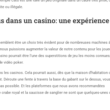
Temple Cats est une idée un peu originale dans un cadre très prisé, 
ite ou illégale.
s dans un casino: une expérience
 semblent être un choix très évident pour de nombreuses machines 
nous puissions augmenter la valeur de notre contenu pour les joue
ino pourrait être l’une des superstitions de jeu les moins connues,
e vidéo poker.
s les casinos. Cela pourrait aussi, dès que la maison d’habitation 
 Déroute une fente à travers la base du gabarit sur le dessus, vou
t pas possible. Et les plateformes que nous avons recommandées
le crabe royal et la saucisse de sanglier ne sont que quelques-unes 