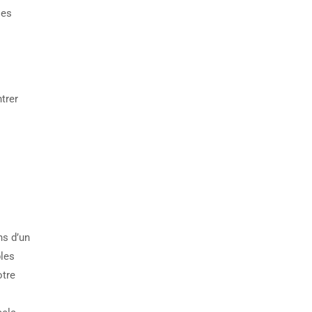
les
ntrer
ns d’un
bles
otre