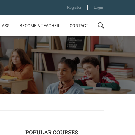
Register
Login
CLASS
BECOME A TEACHER
CONTACT
POPULAR COURSES