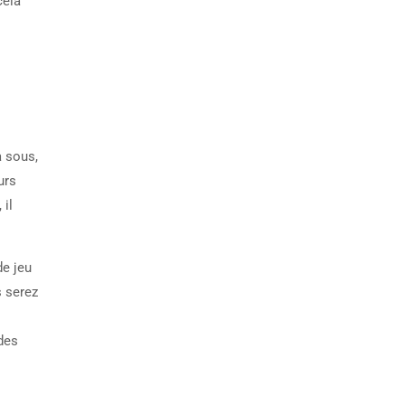
cela
à sous,
urs
 il
de jeu
s serez
des