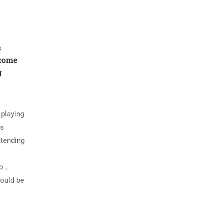
s
ecome
g
 playing
is
ttending
o ,
would be