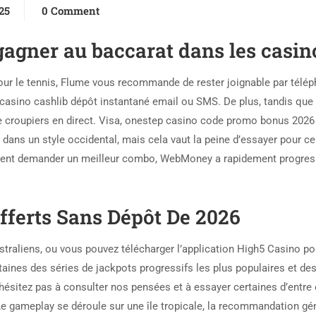
25
0 Comment
 gagner au baccarat dans les casin
ur le tennis, Flume vous recommande de rester joignable par télép
, casino cashlib dépôt instantané email ou SMS. De plus, tandis que 
e croupiers en direct. Visa, onestep casino code promo bonus 2026 
 dans un style occidental, mais cela vaut la peine d’essayer pour ce
lement demander un meilleur combo, WebMoney a rapidement progre
fferts Sans Dépôt De 2026
straliens, ou vous pouvez télécharger l’application High5 Casino po
taines des séries de jackpots progressifs les plus populaires et de
hésitez pas à consulter nos pensées et à essayer certaines d’entre e
 Le gameplay se déroule sur une île tropicale, la recommandation gé