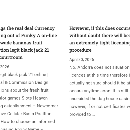
gs the real deal Currency
However, if this does occur
ng out of Funky A on-line
without doubt there will b
 wade bananas fruit
an extremely tight licensin
ion legit black jack 21
procedure
 courtroom
April 30, 2026
, 2026
No. Andorra does not situation
git black jack 21 online |
licences at this time therefore 
cal & Commission Design
actually not sure should it be a
ons about the fresh fruit
occurs anytime soon. It is still
slot games Slots Heaven
undecided the dog house casin
ng establishment – Newcomer
however, if or not certificates 
ave Cellular-Basic Position
provided to …
t How to choose an informed
t casino Phony Game & …