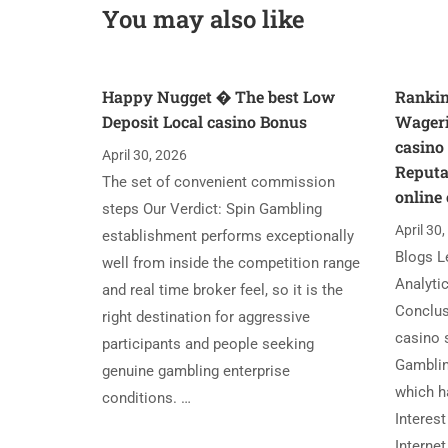
You may also like
Happy Nugget � The best Low
Rankin
Deposit Local casino Bonus
Wageri
casino
April 30, 2026
Reputat
The set of convenient commission
online
steps Our Verdict: Spin Gambling
April 30
establishment performs exceptionally
Blogs Le
well from inside the competition range
Analyti
and real time broker feel, so it is the
Conclusi
right destination for aggressive
casino 
participants and people seeking
Gambli
genuine gambling enterprise
which h
conditions. …
Interes
Interne