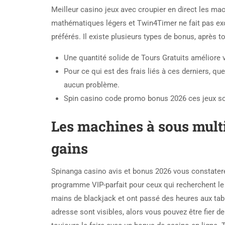
Meilleur casino jeux avec croupier en direct les 
mathématiques légers et Twin4Timer ne fait pas exc
préférés. Il existe plusieurs types de bonus, après to
Une quantité solide de Tours Gratuits améliore 
Pour ce qui est des frais liés à ces derniers, qu
aucun problème.
Spin casino code promo bonus 2026 ces jeux sont
Les machines à sous mult
gains
Spinanga casino avis et bonus 2026 vous constater
programme VIP-parfait pour ceux qui recherchent le
mains de blackjack et ont passé des heures aux tab
adresse sont visibles, alors vous pouvez être fier 