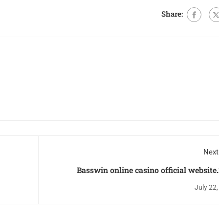
Share:
Next
Basswin online casino official website
July 22