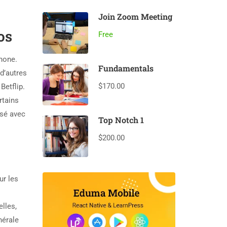
Join Zoom Meeting
os
Free
hone.
Fundamentals
d’autres
$170.00
Betflip.
rtains
ssé avec
Top Notch 1
$200.00
ur les
s
lles,
nérale