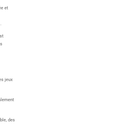
ée et
.
st
es
es jeux
galement
ble, des