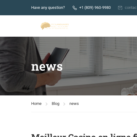
Have any question?
+1 (809) 960-9980
conta
news
Home
Blog
news