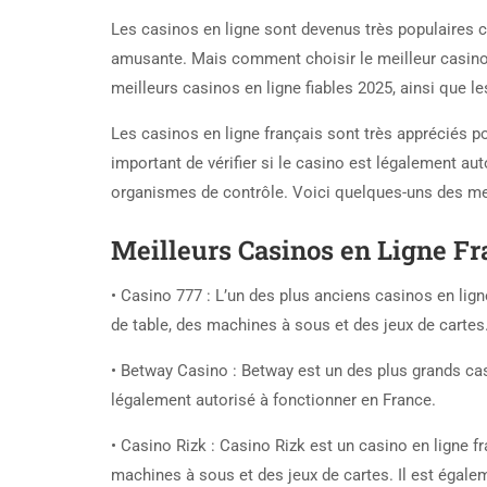
Les casinos en ligne sont devenus très populaires c
amusante. Mais comment choisir le meilleur casino 
meilleurs casinos en ligne fiables 2025, ainsi que l
Les casinos en ligne français sont très appréciés pour
important de vérifier si le casino est légalement aut
organismes de contrôle. Voici quelques-uns des meil
Meilleurs Casinos en Ligne Fr
• Casino 777 : L’un des plus anciens casinos en lign
de table, des machines à sous et des jeux de cartes
• Betway Casino : Betway est un des plus grands cas
légalement autorisé à fonctionner en France.
• Casino Rizk : Casino Rizk est un casino en ligne fr
machines à sous et des jeux de cartes. Il est égale