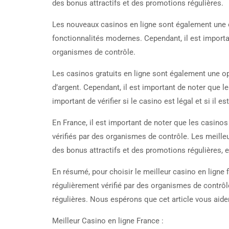
des bonus attractifs et des promotions régulières.
Les nouveaux casinos en ligne sont également une op
fonctionnalités modernes. Cependant, il est important 
organismes de contrôle.
Les casinos gratuits en ligne sont également une opt
d’argent. Cependant, il est important de noter que le
important de vérifier si le casino est légal et si il 
En France, il est important de noter que les casinos 
vérifiés par des organismes de contrôle. Les meilleu
des bonus attractifs et des promotions régulières, e
En résumé, pour choisir le meilleur casino en ligne fiab
régulièrement vérifié par des organismes de contrôle,
régulières. Nous espérons que cet article vous aidera
Meilleur Casino en ligne France :