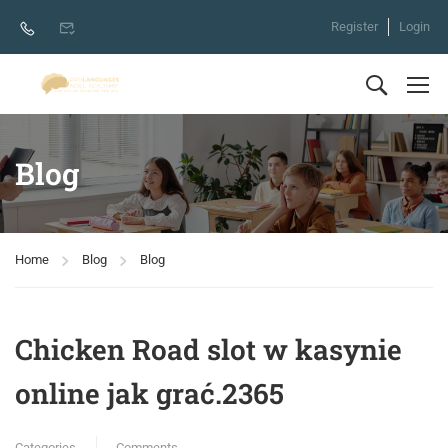
Register
Login
Blog
Home
Blog
Blog
Chicken Road slot w kasynie
online jak grać.2365
Categories
Comments