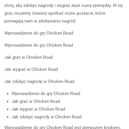
sloty, aby zdobyć nagrody i wygrać duże sumy pieniędzy. W tej
grze, możemy również spotkać różne postacie, które
pomagają nam w zdobywaniu nagród.
Wprowadzenie do gry Chicken Road:
Wprowadzenie do gry Chicken Road
Jak grać w Chicken Road
Jak wygrać w Chicken Road
Jak zdobyć nagrody w Chicken Road
Wprowadzenie do gry Chicken Road
Jak grać w Chicken Road
Jak wygrać w Chicken Road
Jak zdobyć nagrody w Chicken Road
Wprowadzenie do gry Chicken Road jest pierwszym krokiem,