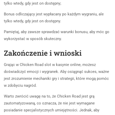
tylko wtedy, gdy jest on dostępny;
Bonus odliczający jest wypłacany po każdym wygraniu, ale
tylko wtedy, gdy jest on dostępny.
Pamiętaj, aby zawsze sprawdzać warunki bonusu, aby móc go
wykorzystać w sposób skuteczny.
Zakończenie i wnioski
Grając w Chicken Road slot w kasynie online, możesz
doświadczyć emocji i wygranek. Aby osiągnąć sukces, ważne
jest zrozumienie mechaniki gry i strategii, które mogą pomóc
w zdobyciu nagród.
Warto zwrócić uwagę na to, że Chicken Road jest grą
zautomatyzowaną, co oznacza, że nie jest wymagane
posiadanie specjalistycznych umiejętności. Jednak, aby