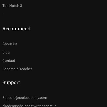
Top Notch 3
.
Recommend
About Us
Blog
Contact
Become a Teacher
Support
Support@noelacademy.com
akademische ghostwriter agentur