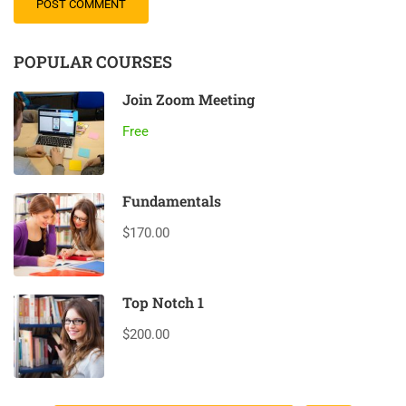
POPULAR COURSES
Join Zoom Meeting
Free
Fundamentals
$170.00
Top Notch 1
$200.00