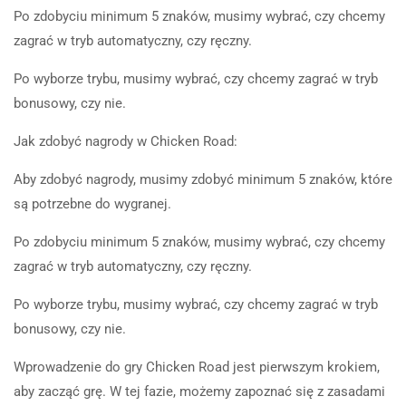
Po zdobyciu minimum 5 znaków, musimy wybrać, czy chcemy
zagrać w tryb automatyczny, czy ręczny.
Po wyborze trybu, musimy wybrać, czy chcemy zagrać w tryb
bonusowy, czy nie.
Jak zdobyć nagrody w Chicken Road:
Aby zdobyć nagrody, musimy zdobyć minimum 5 znaków, które
są potrzebne do wygranej.
Po zdobyciu minimum 5 znaków, musimy wybrać, czy chcemy
zagrać w tryb automatyczny, czy ręczny.
Po wyborze trybu, musimy wybrać, czy chcemy zagrać w tryb
bonusowy, czy nie.
Wprowadzenie do gry Chicken Road jest pierwszym krokiem,
aby zacząć grę. W tej fazie, możemy zapoznać się z zasadami