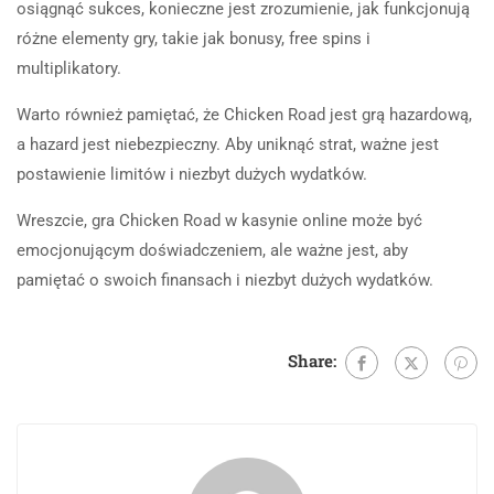
osiągnąć sukces, konieczne jest zrozumienie, jak funkcjonują
różne elementy gry, takie jak bonusy, free spins i
multiplikatory.
Warto również pamiętać, że Chicken Road jest grą hazardową,
a hazard jest niebezpieczny. Aby uniknąć strat, ważne jest
postawienie limitów i niezbyt dużych wydatków.
Wreszcie, gra Chicken Road w kasynie online może być
emocjonującym doświadczeniem, ale ważne jest, aby
pamiętać o swoich finansach i niezbyt dużych wydatków.
Share: