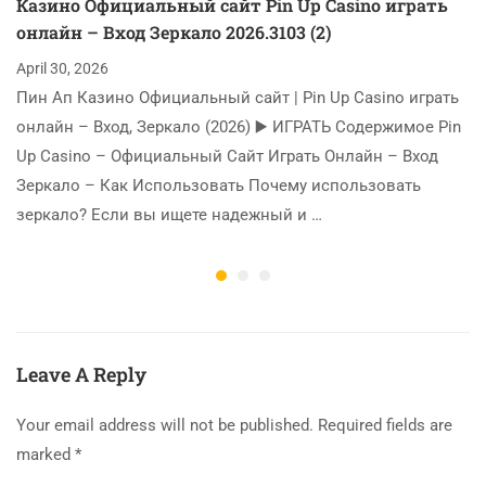
Казино Официальный сайт Pin Up Casino играть
онлайн – Вход Зеркало 2026.3103 (2)
April 30, 2026
Пин Ап Казино Официальный сайт | Pin Up Casino играть
онлайн – Вход, Зеркало (2026) ▶️ ИГРАТЬ Содержимое Pin
Up Casino – Официальный Сайт Играть Онлайн – Вход
Зеркало – Как Использовать Почему использовать
зеркало? Если вы ищете надежный и …
Leave A Reply
Your email address will not be published.
Required fields are
marked
*