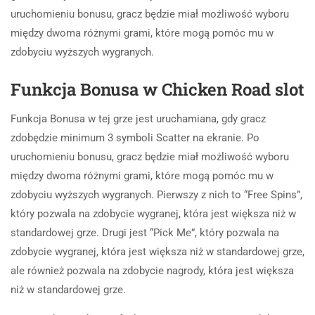
uruchomieniu bonusu, gracz będzie miał możliwość wyboru
między dwoma różnymi grami, które mogą pomóc mu w
zdobyciu wyższych wygranych.
Funkcja Bonusa w Chicken Road slot
Funkcja Bonusa w tej grze jest uruchamiana, gdy gracz
zdobędzie minimum 3 symboli Scatter na ekranie. Po
uruchomieniu bonusu, gracz będzie miał możliwość wyboru
między dwoma różnymi grami, które mogą pomóc mu w
zdobyciu wyższych wygranych. Pierwszy z nich to “Free Spins”,
który pozwala na zdobycie wygranej, która jest większa niż w
standardowej grze. Drugi jest “Pick Me”, który pozwala na
zdobycie wygranej, która jest większa niż w standardowej grze,
ale również pozwala na zdobycie nagrody, która jest większa
niż w standardowej grze.