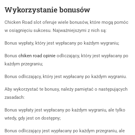
Wykorzystanie bonusów
Chicken Road slot oferuje wiele bonusów, które mogą pomóc
w osiągnięciu sukcesu. Najważniejszymi z nich są:
Bonus wypłaty, który jest wypłacany po każdym wygraniu;
Bonus
chiken road opinie
odliczający, który jest wypłacany po
każdym przegraniu;
Bonus odliczający, który jest wypłacany po każdym wygraniu.
Aby wykorzystać te bonusy, należy pamiętać o następujących
zasadach:
Bonus wypłaty jest wypłacany po każdym wygraniu, ale tylko
wtedy, gdy jest on dostępny;
Bonus odliczający jest wypłacany po każdym przegraniu, ale