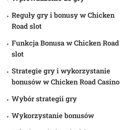
Reguły gry i bonusy w Chicken
Road slot
Funkcja Bonusa w Chicken Road
slot
Strategie gry i wykorzystanie
bonusów w Chicken Road Casino
Wybór strategii gry
Wykorzystanie bonusów