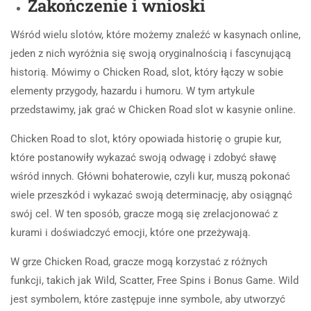
Zakończenie i wnioski
Wśród wielu slotów, które możemy znaleźć w kasynach online,
jeden z nich wyróżnia się swoją oryginalnością i fascynującą
historią. Mówimy o Chicken Road, slot, który łączy w sobie
elementy przygody, hazardu i humoru. W tym artykule
przedstawimy, jak grać w Chicken Road slot w kasynie online.
Chicken Road to slot, który opowiada historię o grupie kur,
które postanowiły wykazać swoją odwagę i zdobyć sławę
wśród innych. Główni bohaterowie, czyli kur, muszą pokonać
wiele przeszkód i wykazać swoją determinację, aby osiągnąć
swój cel. W ten sposób, gracze mogą się zrelacjonować z
kurami i doświadczyć emocji, które one przeżywają.
W grze Chicken Road, gracze mogą korzystać z różnych
funkcji, takich jak Wild, Scatter, Free Spins i Bonus Game. Wild
jest symbolem, które zastępuje inne symbole, aby utworzyć