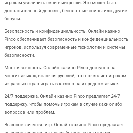
игрокам увеличить свои выигрыши. Это может быть
дополнительный депозит, бесплатные спины или другие
бонусы.
Безопасность и конфиденциальность. Онлайн казино
Pinco обеспечивает безопасность и конфиденциальность
игроков, используя современные технологии и системы
безопасности.
Многоязычность. Онлайн казино Pinco доступно на
многих языках, включая русский, что позволяет игрокам
из разных стран играть в казино на их родном языке.
24/7 поддержка. Онлайн казино Pinco предлагает 24/7
поддержку, чтобы помочь игрокам в случае каких-либо
вопросов или проблем.
Высокое качество игр. Онлайн казино Pinco предлагает
высокое качество игр, разработанных опытными