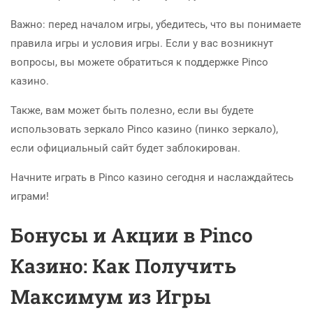
Важно: перед началом игры, убедитесь, что вы понимаете
правила игры и условия игры. Если у вас возникнут
вопросы, вы можете обратиться к поддержке Pinco
казино.
Также, вам может быть полезно, если вы будете
использовать зеркало Pinco казино (пинко зеркало),
если официальный сайт будет заблокирован.
Начните играть в Pinco казино сегодня и наслаждайтесь
играми!
Бонусы и Акции в Pinco
Казино: Как Получить
Максимум из Игры