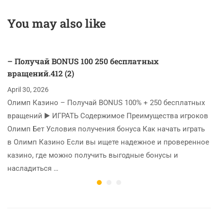
və Promolar.1375
зеркало.4898
You may also like
– Получай BONUS 100 250 бесплатных
вращений.412 (2)
April 30, 2026
Олимп Казино – Получай BONUS 100% + 250 бесплатных
вращений ▶️ ИГРАТЬ Содержимое Преимущества игроков
Олимп Бет Условия получения бонуса Как начать играть
в Олимп Казино Если вы ищете надежное и проверенное
казино, где можно получить выгодные бонусы и
насладиться …