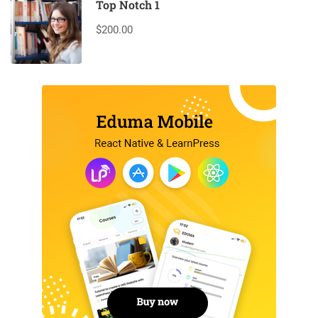
Top Notch 1
$200.00