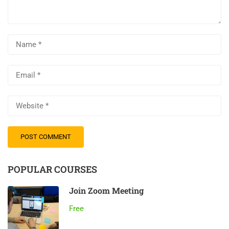
POPULAR COURSES
Join Zoom Meeting
Free