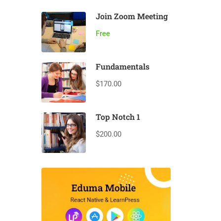
Join Zoom Meeting
Free
Fundamentals
$170.00
Top Notch 1
$200.00