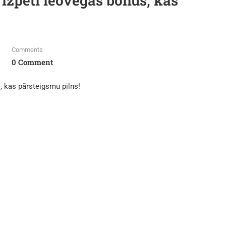
izpēti leovegas bonus, kas
Comments
0 Comment
, kas pārsteigsmu pilns!