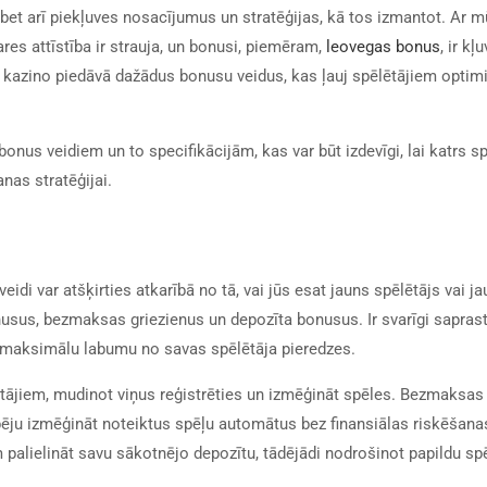
bet arī piekļuves nosacījumus un stratēģijas, kā tos izmantot. Ar 
res attīstība ir strauja, un bonusi, piemēram,
leovegas bonus
, ir kļ
a kazino piedāvā dažādus bonusu veidus, kas ļauj spēlētājiem optim
nus veidiem un to specifikācijām, kas var būt izdevīgi, lai katrs sp
nas stratēģijai.
di var atšķirties atkarībā no tā, vai jūs esat jauns spēlētājs vai ja
nusus, bezmaksas griezienus un depozīta bonusus. Ir svarīgi saprast
t maksimālu labumu no savas spēlētāja pieredzes.
ētājiem, mudinot viņus reģistrēties un izmēģināt spēles. Bezmaksas
iespēju izmēģināt noteiktus spēļu automātus bez finansiālas riskēšana
 palielināt savu sākotnējo depozītu, tādējādi nodrošinot papildu spē