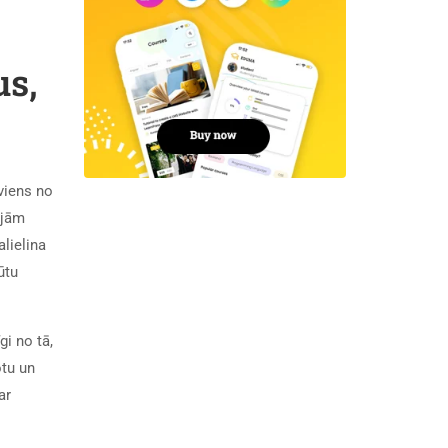
us,
viens no
ajām
lielina
ūtu
gi no tā,
otu un
ar