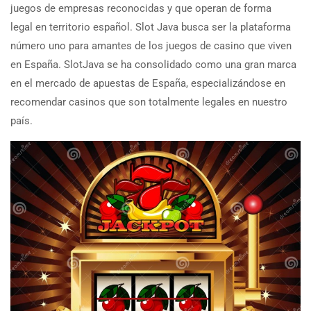
juegos de empresas reconocidas y que operan de forma
legal en territorio español. Slot Java busca ser la plataforma
número uno para amantes de los juegos de casino que viven
en España. SlotJava se ha consolidado como una gran marca
en el mercado de apuestas de España, especializándose en
recomendar casinos que son totalmente legales en nuestro
país.