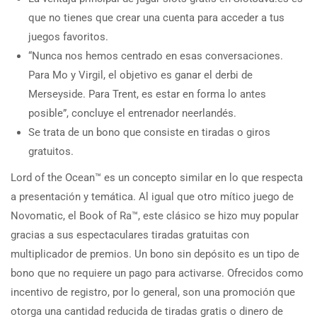
que no tienes que crear una cuenta para acceder a tus
juegos favoritos.
“Nunca nos hemos centrado en esas conversaciones.
Para Mo y Virgil, el objetivo es ganar el derbi de
Merseyside. Para Trent, es estar en forma lo antes
posible”, concluye el entrenador neerlandés.
Se trata de un bono que consiste en tiradas o giros
gratuitos.
Lord of the Ocean™ es un concepto similar en lo que respecta
a presentación y temática. Al igual que otro mítico juego de
Novomatic, el Book of Ra™, este clásico se hizo muy popular
gracias a sus espectaculares tiradas gratuitas con
multiplicador de premios. Un bono sin depósito es un tipo de
bono que no requiere un pago para activarse. Ofrecidos como
incentivo de registro, por lo general, son una promoción que
otorga una cantidad reducida de tiradas gratis o dinero de