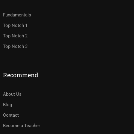
Fundamentals
Top Notch 1
Top Notch 2
Top Notch 3
.
Recommend
About Us
Blog
Contact
Become a Teacher