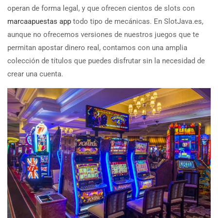
operan de forma legal, y que ofrecen cientos de slots con
marcaapuestas app
todo tipo de mecánicas. En SlotJava.es,
aunque no ofrecemos versiones de nuestros juegos que te
permitan apostar dinero real, contamos con una amplia
colección de títulos que puedes disfrutar sin la necesidad de
crear una cuenta.