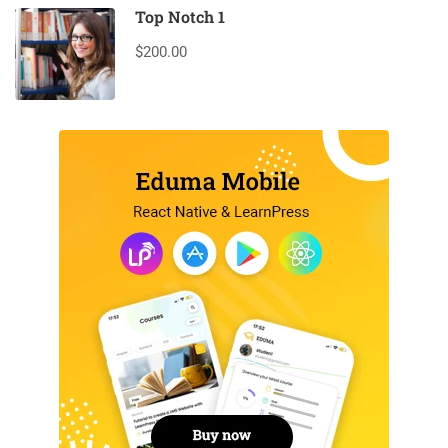
Top Notch 1
$200.00