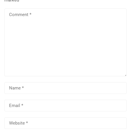
marked
*