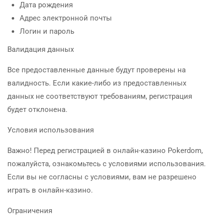
Дата рождения
Адрес электронной почты
Логин и пароль
Валидация данных
Все предоставленные данные будут проверены на
валидность. Если какие-либо из предоставленных
данных не соответствуют требованиям, регистрация
будет отклонена.
Условия использования
Важно! Перед регистрацией в онлайн-казино Pokerdom,
пожалуйста, ознакомьтесь с условиями использования.
Если вы не согласны с условиями, вам не разрешено
играть в онлайн-казино.
Ограничения