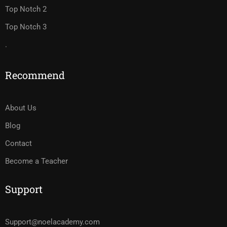
Top Notch 2
Top Notch 3
.
Recommend
About Us
Blog
Contact
Become a Teacher
Support
Support@noelacademy.com