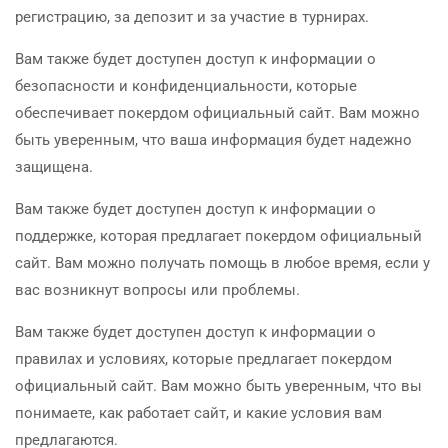
регистрацию, за депозит и за участие в турнирах.
Вам также будет доступен доступ к информации о
безопасности и конфиденциальности, которые
обеспечивает покердом официальный сайт. Вам можно
быть уверенным, что ваша информация будет надежно
защищена.
Вам также будет доступен доступ к информации о
поддержке, которая предлагает покердом официальный
сайт. Вам можно получать помощь в любое время, если у
вас возникнут вопросы или проблемы.
Вам также будет доступен доступ к информации о
правилах и условиях, которые предлагает покердом
официальный сайт. Вам можно быть уверенным, что вы
понимаете, как работает сайт, и какие условия вам
предлагаются.