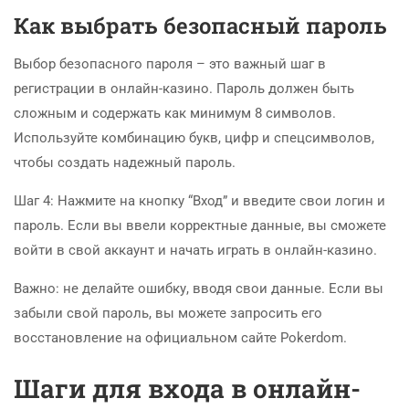
Как выбрать безопасный пароль
Выбор безопасного пароля – это важный шаг в
регистрации в онлайн-казино. Пароль должен быть
сложным и содержать как минимум 8 символов.
Используйте комбинацию букв, цифр и спецсимволов,
чтобы создать надежный пароль.
Шаг 4: Нажмите на кнопку “Вход” и введите свои логин и
пароль. Если вы ввели корректные данные, вы сможете
войти в свой аккаунт и начать играть в онлайн-казино.
Важно: не делайте ошибку, вводя свои данные. Если вы
забыли свой пароль, вы можете запросить его
восстановление на официальном сайте Pokerdom.
Шаги для входа в онлайн-