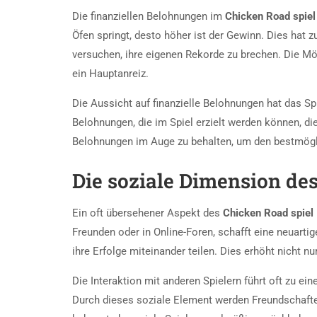
Die finanziellen Belohnungen im
Chicken Road spiel
Öfen springt, desto höher ist der Gewinn. Dies hat z
versuchen, ihre eigenen Rekorde zu brechen. Die Mö
ein Hauptanreiz.
Die Aussicht auf finanzielle Belohnungen hat das Spi
Belohnungen, die im Spiel erzielt werden können, die
Belohnungen im Auge zu behalten, um den bestmögl
Die soziale Dimension de
Ein oft übersehener Aspekt des
Chicken Road spiel
Freunden oder in Online-Foren, schafft eine neuarti
ihre Erfolge miteinander teilen. Dies erhöht nicht 
Die Interaktion mit anderen Spielern führt oft zu ei
Durch dieses soziale Element werden Freundschaften 