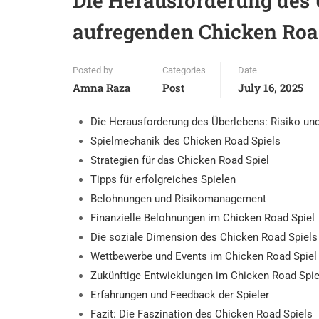
Die Herausforderung des 
aufregenden Chicken Road
Posted by
Categories
Date
Amna Raza
Post
July 16, 2025
Die Herausforderung des Überlebens: Risiko und
Spielmechanik des Chicken Road Spiels
Strategien für das Chicken Road Spiel
Tipps für erfolgreiches Spielen
Belohnungen und Risikomanagement
Finanzielle Belohnungen im Chicken Road Spiel
Die soziale Dimension des Chicken Road Spiels
Wettbewerbe und Events im Chicken Road Spiel
Zukünftige Entwicklungen im Chicken Road Spie
Erfahrungen und Feedback der Spieler
Fazit: Die Faszination des Chicken Road Spiels