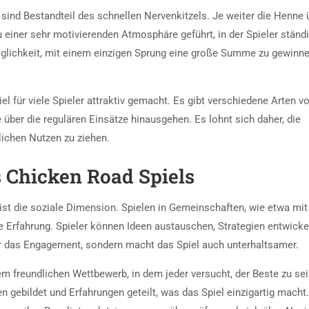
sind Bestandteil des schnellen Nervenkitzels. Je weiter die Henne 
u einer sehr motivierenden Atmosphäre geführt, in der Spieler ständ
glichkeit, mit einem einzigen Sprung eine große Summe zu gewinnen
el für viele Spieler attraktiv gemacht. Es gibt verschiedene Arten v
 über die regulären Einsätze hinausgehen. Es lohnt sich daher, die
ichen Nutzen zu ziehen.
s Chicken Road Spiels
ist die soziale Dimension. Spielen in Gemeinschaften, wie etwa mit
ge Erfahrung. Spieler können Ideen austauschen, Strategien entwicke
nur das Engagement, sondern macht das Spiel auch unterhaltsamer.
nem freundlichen Wettbewerb, in dem jeder versucht, der Beste zu sei
gebildet und Erfahrungen geteilt, was das Spiel einzigartig macht.