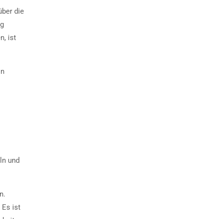
über die
ig
, ist
on
ln und
n.
 Es ist