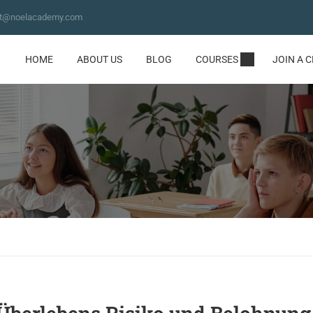
ct@noelacademy.com
HOME
ABOUT US
BLOG
COURSES
JOIN A 