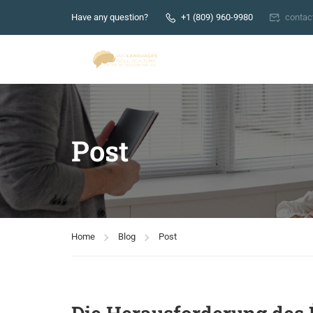
Have any question?
+1 (809) 960-9980
conta
Post
Home
Blog
Post