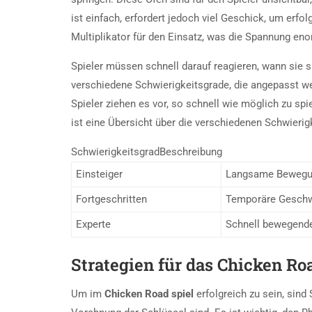
ist einfach, erfordert jedoch viel Geschick, um erfo
Multiplikator für den Einsatz, was die Spannung eno
Spieler müssen schnell darauf reagieren, wann sie 
verschiedene Schwierigkeitsgrade, die angepasst we
Spieler ziehen es vor, so schnell wie möglich zu s
ist eine Übersicht über die verschiedenen Schwierig
SchwierigkeitsgradBeschreibung
Einsteiger
Langsame Bewegun
Fortgeschritten
Temporäre Geschwi
Experte
Schnell bewegende
Strategien für das Chicken Ro
Um im
Chicken Road spiel
erfolgreich zu sein, sind