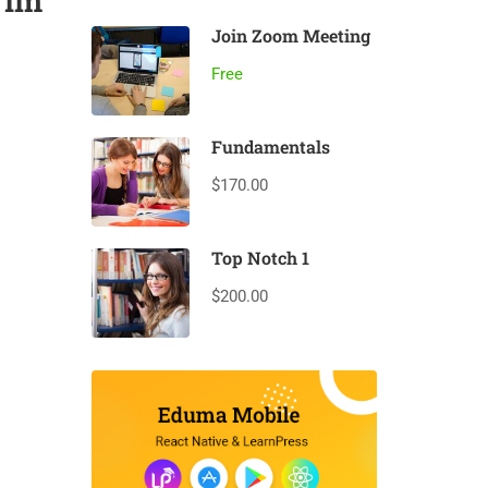
 im
Join Zoom Meeting
Free
Fundamentals
$170.00
Top Notch 1
$200.00