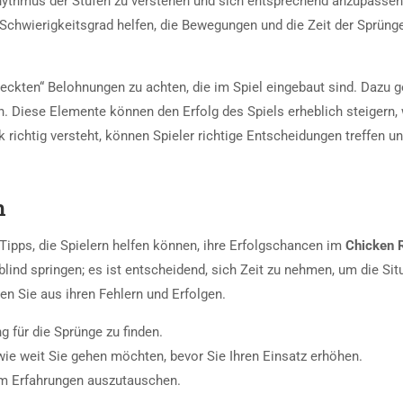
Rhythmus der Stufen zu verstehen und sich entsprechend anzupassen
Schwierigkeitsgrad helfen, die Bewegungen und die Zeit der Sprüng
steckten“ Belohnungen zu achten, die im Spiel eingebaut sind. Dazu 
n. Diese Elemente können den Erfolg des Spiels erheblich steigern,
richtig versteht, können Spieler richtige Entscheidungen treffen un
n
 Tipps, die Spielern helfen können, ihre Erfolgschancen im
Chicken 
lind springen; es ist entscheidend, sich Zeit zu nehmen, um die Sit
nen Sie aus ihren Fehlern und Erfolgen.
g für die Sprünge zu finden.
 wie weit Sie gehen möchten, bevor Sie Ihren Einsatz erhöhen.
 um Erfahrungen auszutauschen.