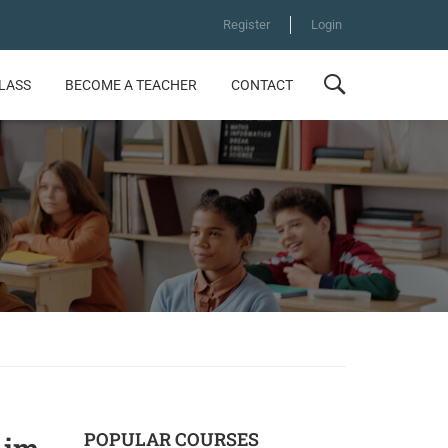
Register
Login
CLASS
BECOME A TEACHER
CONTACT
POPULAR COURSES