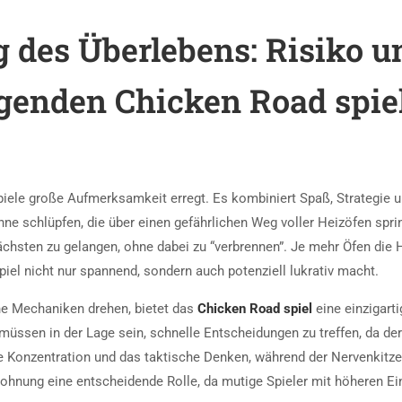
 des Überlebens: Risiko u
genden Chicken Road spie
Spiele große Aufmerksamkeit erregt. Es kombiniert Spaß, Strategie 
enne schlüpfen, die über einen gefährlichen Weg voller Heizöfen spr
ächsten zu gelangen, ohne dabei zu “verbrennen”. Je mehr Öfen die
piel nicht nur spannend, sondern auch potenziell lukrativ macht.
che Mechaniken drehen, bietet das
Chicken Road spiel
eine einzigarti
müssen in der Lage sein, schnelle Entscheidungen zu treffen, da der
ie Konzentration und das taktische Denken, während der Nervenkitze
Belohnung eine entscheidende Rolle, da mutige Spieler mit höheren E