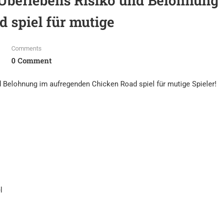
Überlebens Risiko und Belohnung
 spiel für mutige
Comments
0 Comment
 Belohnung im aufregenden Chicken Road spiel für mutige Spieler!
l