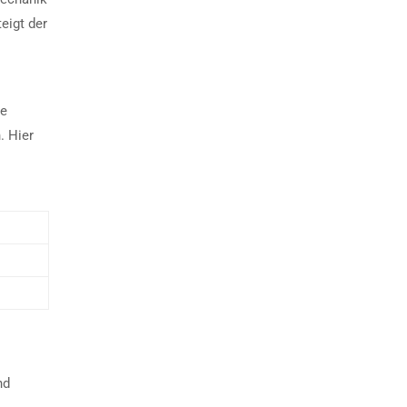
eigt der
ge
. Hier
nd