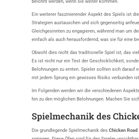
belohnt werden, wenn sie weiter kommen.
Ein weiterer faszinierender Aspekt des Spiels ist die
Strategien austauschen und sich gegenseitig anfeue
Gleichgesinnten zu engagieren, während man um den 
einfach als auch herausfordernd, was sie für eine br
Obwohl dies nicht das traditionelle Spiel ist, das vi
Es ist nicht nur ein Test der Geschicklichkeit, son
Belohnungen zu ernten. Spieler sollten sich darauf 
mit jedem Sprung ein gewisses Risiko verbunden ist
Im Folgenden werden wir die verschiedenen Aspekt
hin zu den möglichen Belohnungen. Machen Sie sich b
Spielmechanik des Chick
Die grundlegende Spielmechanik des
Chicken Road 
springen. Diese Öfen sind für den Spieler unsichtba