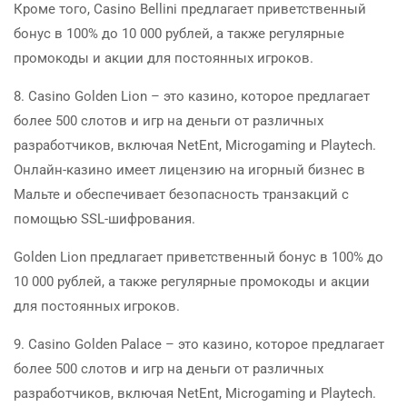
Кроме того, Casino Bellini предлагает приветственный
бонус в 100% до 10 000 рублей, а также регулярные
промокоды и акции для постоянных игроков.
8. Casino Golden Lion – это казино, которое предлагает
более 500 слотов и игр на деньги от различных
разработчиков, включая NetEnt, Microgaming и Playtech.
Онлайн-казино имеет лицензию на игорный бизнес в
Мальте и обеспечивает безопасность транзакций с
помощью SSL-шифрования.
Golden Lion предлагает приветственный бонус в 100% до
10 000 рублей, а также регулярные промокоды и акции
для постоянных игроков.
9. Casino Golden Palace – это казино, которое предлагает
более 500 слотов и игр на деньги от различных
разработчиков, включая NetEnt, Microgaming и Playtech.