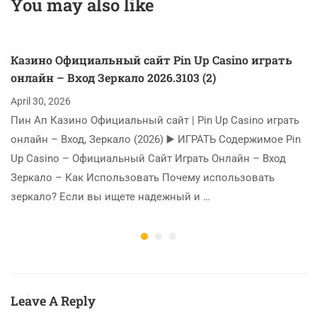
You may also like
Казино Официальный сайт Pin Up Casino играть
онлайн – Вход Зеркало 2026.3103 (2)
April 30, 2026
Пин Ап Казино Официальный сайт | Pin Up Casino играть
онлайн – Вход, Зеркало (2026) ▶️ ИГРАТЬ Содержимое Pin
Up Casino – Официальный Сайт Играть Онлайн – Вход
Зеркало – Как Использовать Почему использовать
зеркало? Если вы ищете надежный и …
Leave A Reply