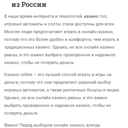
из России
В наше время интернета и технологий,
казино
топ,
игровые автоматы и слоты стали доступны для всех.
Многие люди предпочитают играть в онлайн казино,
потому что это более удобно и комфортно, чем играть в
традиционных казино. Однако, не все онлайн казино
равны, и это важно выбрать проверенное и надежное
казино, чтобы не потерять деньги.
Казино online – это лучший способ играть в игры на
деньги, потому что они предлагают широкий выбор
игровых автоматов, а также различные бонусы и акции.
Однако, не все онлайн казино равны, и это важно
выбрать проверенное и надежное казино, чтобы не
потерять деньги.
Важно! Перед выбором онлайн казино, всегда