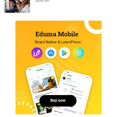
$200.00