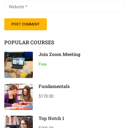
POPULAR COURSES
Join Zoom Meeting
Free
Fundamentals
$170.00
Top Notch 1