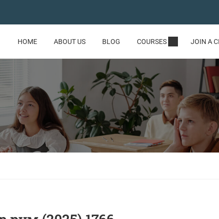
HOME
ABOUT US
BLOG
COURSES
JOIN A 