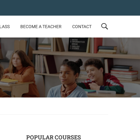
CLASS
BECOME A TEACHER
CONTACT
POPULAR COURSES