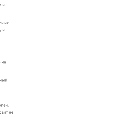
о и
ярных
у и
 на
ьный
упен.
сайт не