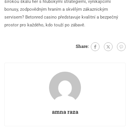
širokou škálu her s hlubokými strategiemi, vynikajícími
bonusy, zodpovědným hraním a skvělým zákaznickým
servisem? Betonred casino představuje kvalitní a bezpečný
prostor pro každého, kdo touží po zábavě.
Share:
amna raza