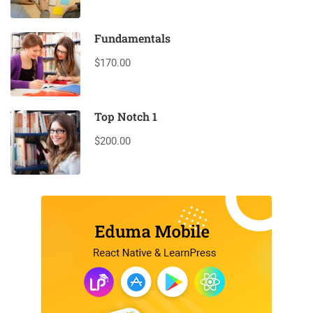
Fundamentals
$170.00
Top Notch 1
$200.00