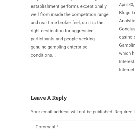
April 30
establishment performs exceptionally
Blogs Le
well from inside the competition range
Analyti
and real time broker feel, so it is the
Conclusi
right destination for aggressive
casino 
participants and people seeking
Gambli
genuine gambling enterprise
which h
conditions. …
Interes
Interne
Leave A Reply
Your email address will not be published.
Required 