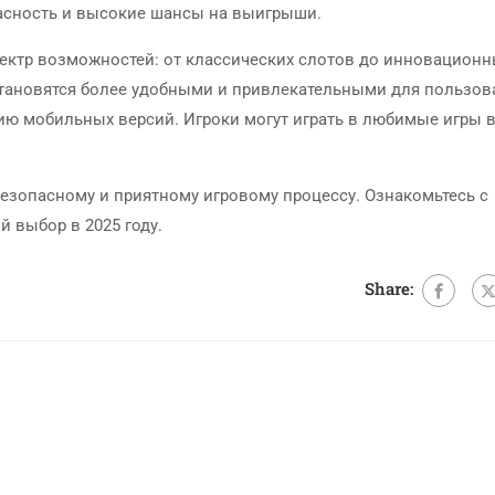
сность и высокие шансы на выигрыши.
ектр возможностей: от классических слотов до инновационн
тановятся более удобными и привлекательными для пользов
ию мобильных версий. Игроки могут играть в любимые игры 
безопасному и приятному игровому процессу. Ознакомьтесь с
 выбор в 2025 году.
Share: