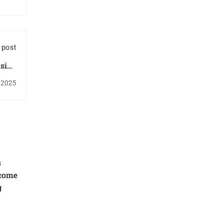
 post
asino
in.55
, 2025
s
ecome
g