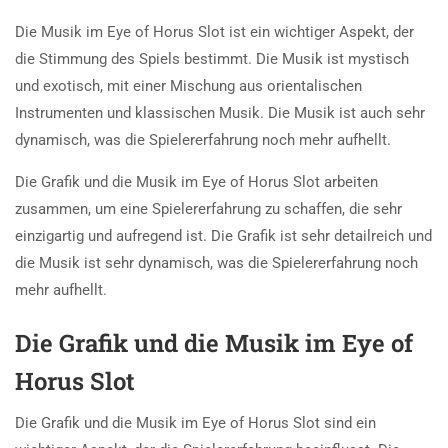
Die Musik im Eye of Horus Slot ist ein wichtiger Aspekt, der
die Stimmung des Spiels bestimmt. Die Musik ist mystisch
und exotisch, mit einer Mischung aus orientalischen
Instrumenten und klassischen Musik. Die Musik ist auch sehr
dynamisch, was die Spielererfahrung noch mehr aufhellt.
Die Grafik und die Musik im Eye of Horus Slot arbeiten
zusammen, um eine Spielererfahrung zu schaffen, die sehr
einzigartig und aufregend ist. Die Grafik ist sehr detailreich und
die Musik ist sehr dynamisch, was die Spielererfahrung noch
mehr aufhellt.
Die Grafik und die Musik im Eye of
Horus Slot
Die Grafik und die Musik im Eye of Horus Slot sind ein