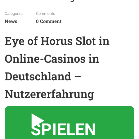
Categories
Comments
News
0 Comment
Eye of Horus Slot in
Online-Casinos in
Deutschland –
Nutzererfahrung
▶️
SPIELEN