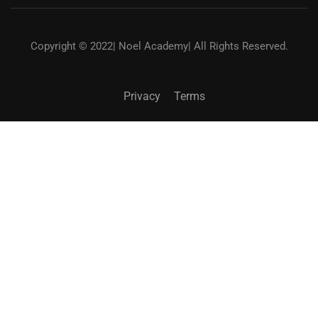
Copyright © 2022| Noel Academy| All Rights Reserved.
Privacy
Terms