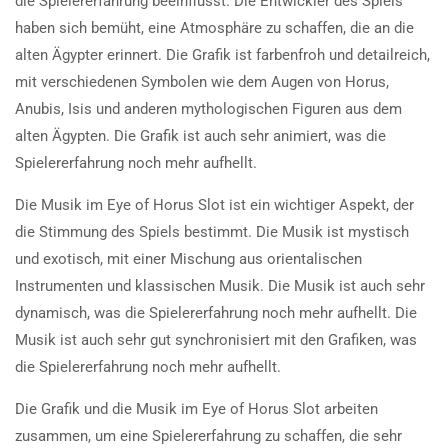
die Spielererfahrung beeinflusst. Die Entwickler des Spiels
haben sich bemüht, eine Atmosphäre zu schaffen, die an die
alten Ägypter erinnert. Die Grafik ist farbenfroh und detailreich,
mit verschiedenen Symbolen wie dem Augen von Horus,
Anubis, Isis und anderen mythologischen Figuren aus dem
alten Ägypten. Die Grafik ist auch sehr animiert, was die
Spielererfahrung noch mehr aufhellt.
Die Musik im Eye of Horus Slot ist ein wichtiger Aspekt, der
die Stimmung des Spiels bestimmt. Die Musik ist mystisch
und exotisch, mit einer Mischung aus orientalischen
Instrumenten und klassischen Musik. Die Musik ist auch sehr
dynamisch, was die Spielererfahrung noch mehr aufhellt. Die
Musik ist auch sehr gut synchronisiert mit den Grafiken, was
die Spielererfahrung noch mehr aufhellt.
Die Grafik und die Musik im Eye of Horus Slot arbeiten
zusammen, um eine Spielererfahrung zu schaffen, die sehr