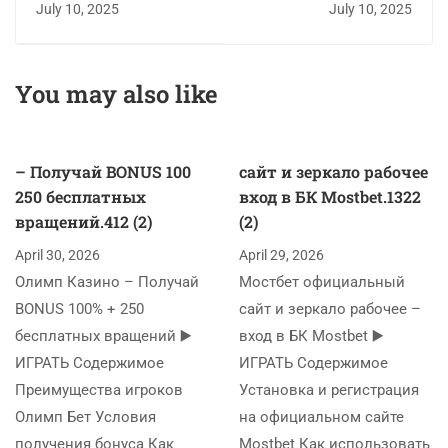
July 10, 2025
July 10, 2025
Deutschland
Играть в Онлайн
Freispiele
Казино Pin Up.4968
aktivieren.598
You may also like
– Получай BONUS 100
сайт и зеркало рабочее
250 бесплатных
вход в БК Mostbet.1322
вращений.412 (2)
(2)
April 30, 2026
April 29, 2026
Олимп Казино – Получай
Мостбет официальный
BONUS 100% + 250
сайт и зеркало рабочее –
бесплатных вращений ▶️
вход в БК Mostbet ▶️
ИГРАТЬ Содержимое
ИГРАТЬ Содержимое
Преимущества игроков
Установка и регистрация
Олимп Бет Условия
на официальном сайте
получения бонуса Как
Mostbet Как использовать