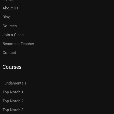
About Us
Blog
Courses
Join a Class
Become a Teacher
Contact
Courses
Fundamentals
Top Notch 1
Top Notch 2
Top Notch 3