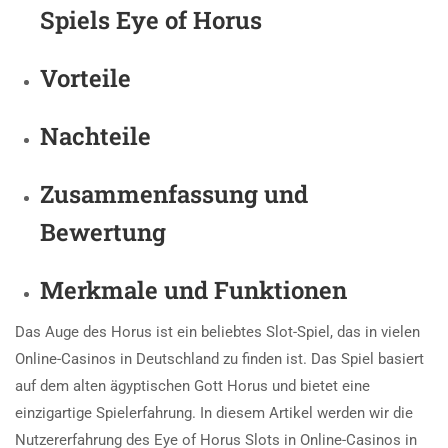
Spiels Eye of Horus
Vorteile
Nachteile
Zusammenfassung und
Bewertung
Merkmale und Funktionen
Das Auge des Horus ist ein beliebtes Slot-Spiel, das in vielen
Online-Casinos in Deutschland zu finden ist. Das Spiel basiert
auf dem alten ägyptischen Gott Horus und bietet eine
einzigartige Spielerfahrung. In diesem Artikel werden wir die
Nutzererfahrung des Eye of Horus Slots in Online-Casinos in