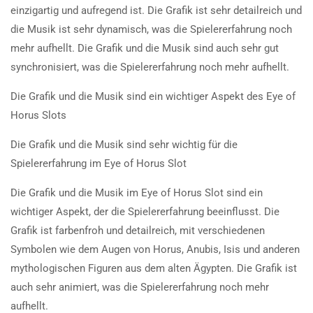
einzigartig und aufregend ist. Die Grafik ist sehr detailreich und
die Musik ist sehr dynamisch, was die Spielererfahrung noch
mehr aufhellt. Die Grafik und die Musik sind auch sehr gut
synchronisiert, was die Spielererfahrung noch mehr aufhellt.
Die Grafik und die Musik sind ein wichtiger Aspekt des Eye of
Horus Slots
Die Grafik und die Musik sind sehr wichtig für die
Spielererfahrung im Eye of Horus Slot
Die Grafik und die Musik im Eye of Horus Slot sind ein
wichtiger Aspekt, der die Spielererfahrung beeinflusst. Die
Grafik ist farbenfroh und detailreich, mit verschiedenen
Symbolen wie dem Augen von Horus, Anubis, Isis und anderen
mythologischen Figuren aus dem alten Ägypten. Die Grafik ist
auch sehr animiert, was die Spielererfahrung noch mehr
aufhellt.