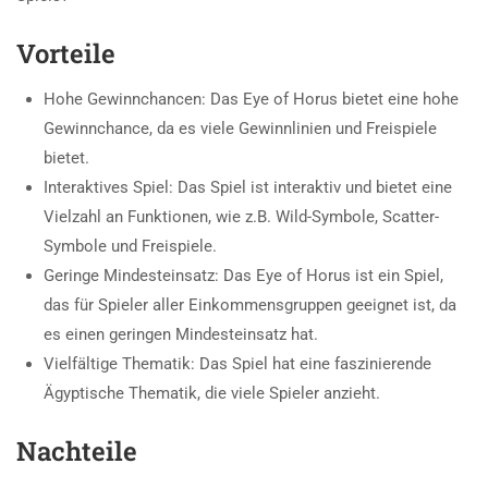
Vorteile
Hohe Gewinnchancen: Das Eye of Horus bietet eine hohe
Gewinnchance, da es viele Gewinnlinien und Freispiele
bietet.
Interaktives Spiel: Das Spiel ist interaktiv und bietet eine
Vielzahl an Funktionen, wie z.B. Wild-Symbole, Scatter-
Symbole und Freispiele.
Geringe Mindesteinsatz: Das Eye of Horus ist ein Spiel,
das für Spieler aller Einkommensgruppen geeignet ist, da
es einen geringen Mindesteinsatz hat.
Vielfältige Thematik: Das Spiel hat eine faszinierende
Ägyptische Thematik, die viele Spieler anzieht.
Nachteile